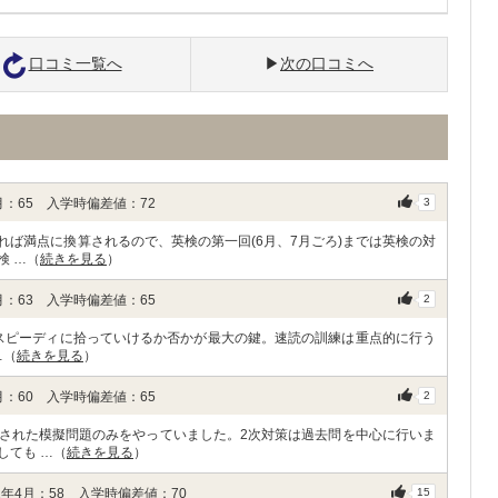
口コミ一覧へ
次の口コミへ
：65 入学時偏差値：72
3
ば満点に換算されるので、英検の第一回(6月、7月ごろ)までは英検の対
検 …（
続きを見る
）
：63 入学時偏差値：65
2
をスピーディに拾っていけるか否かが最大の鍵。速読の訓練は重点的に行う
…（
続きを見る
）
：60 入学時偏差値：65
2
された模擬問題のみをやっていました。2次対策は過去問を中心に行いま
しても …（
続きを見る
）
年4月：58 入学時偏差値：70
15