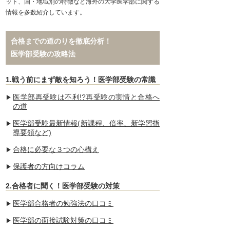
ット、国・地域別の特徴など海外の大学医学部に関する
情報を多数紹介しています。
合格までの道のりを徹底分析！
医学部受験の攻略法
1.戦う前にまず敵を知ろう！医学部受験の常識
医学部再受験は不利!?再受験の実情と合格へ
の道
医学部受験最新情報(新課程、倍率、新学習指
導要領など)
合格に必要な３つの心構え
保護者の方向けコラム
2.合格者に聞く！医学部受験の対策
医学部合格者の勉強法の口コミ
医学部の面接試験対策の口コミ