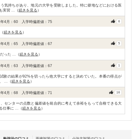
いう気持ちがあり、地元の大学を受験しました。特に僻地などにおける医
も実習 …（
続きを見る
）
年4月：60 入学時偏差値：75
6
…（
続きを見る
）
年4月：65 入学時偏差値：67
5
だった …（
続きを見る
）
年4月：63 入学時偏差値：67
1
ー試験の結果が92%を切ったら他大学にすると決めていた。本番の得点が
、 …（
続きを見る
）
年4月：68 入学時偏差値：71
16
と、センターの点数と偏差値を統合的に考えて余裕をもって合格できる大
る仕事に …（
続きを見る
）
勉強法の口コミ
面接対策の口コミ
小論文対策の口コミ