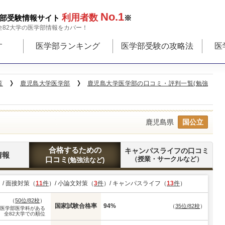
No.1
利用者数
部受験情報サイト
※
全82大学の医学部情報をカバー！
す
医学部ランキング
医学部受験の攻略法
医
覧
鹿児島大学医学部
鹿児島大学医学部の口コミ・評判一覧(勉強
鹿児島県
国公立
合格するための
キャンパスライフの口コミ
情報
口コミ
（授業・サークルなど）
(勉強法など)
）/ 面接対策（
11
件
）/ 小論文対策（
3
件
）/ キャンパスライフ（
13
件
）
（
50位/82校
）
国家試験合格率
94%
（
35位/82校
）
※医学部医学科がある
全82大学での順位