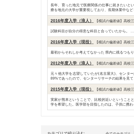
長年、育った地元で医療関係の仕事に就きたいと
療を地元の大学が重要視しており、長期休業中など
2016年度入学（浪人）
【模試の偏差値】高校三
試験科目が自分の得意な科目と合っていたから。 
2016年度入学（現役）
【模試の偏差値】高校三
最初からそれしか考えてなかった 県内に残るつもり
2012年度入学（浪人）
【模試の偏差値】高校三
元々他大学を志望していたが(名古屋大)、センタ
89%であったので、センターリサーチの結果を見て
2015年度入学（現役）
【模試の偏差値】高校三
実家が熊本ということで、比較的近いということ
学を希望した。医学部を目指したのは、子供に携わ
カテゴリで絞り込む
全てのカテゴリ