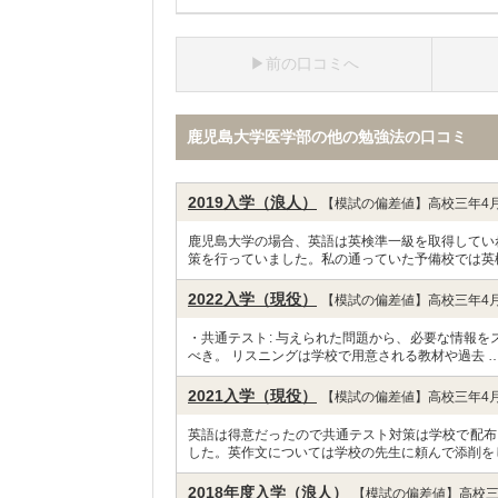
前の口コミへ
鹿児島大学医学部の他の勉強法の口コミ
2019入学（浪人）
【模試の偏差値】高校三年4月
鹿児島大学の場合、英語は英検準一級を取得していれ
策を行っていました。私の通っていた予備校では英
2022入学（現役）
【模試の偏差値】高校三年4月
・共通テスト: 与えられた問題から、必要な情報
べき。 リスニングは学校で用意される教材や過去 
2021入学（現役）
【模試の偏差値】高校三年4月
英語は得意だったので共通テスト対策は学校で配布
した。英作文については学校の先生に頼んで添削を
2018年度入学（浪人）
【模試の偏差値】高校三