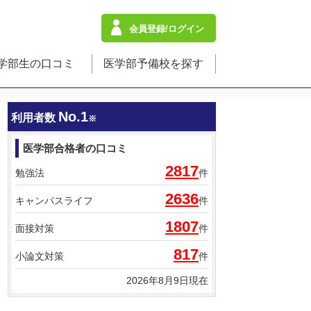
会員登録/ログイン
学部生の口コミ
医学部予備校を探す
No.1
利用者数
※
医学部合格者の口コミ
2817
勉強法
件
2636
キャンパスライフ
件
1807
面接対策
件
817
小論文対策
件
2026年8月9日現在