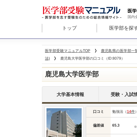
医学
国内
トップ
医学部を探
医学部受験マニュアルTOP
鹿児島県の医学部一
法)
鹿児島大学医学部の口コミ（ID:8079）
鹿児島大学医学部
大学基本情報
受験・入試
口コミ
勉強法（
14
件
偏差値
65.3