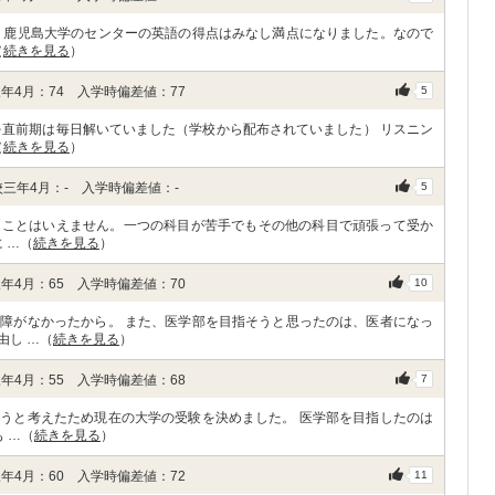
、鹿児島大学のセンターの英語の得点はみなし満点になりました。なので
（
続きを見る
）
年4月：74 入学時偏差値：77
5
を直前期は毎日解いていました（学校から配布されていました） リスニン
（
続きを見る
）
三年4月：- 入学時偏差値：-
5
つことはいえません。一つの科目が苦手でもその他の科目で頑張って受か
 …（
続きを見る
）
年4月：65 入学時偏差値：70
10
障がなかったから。 また、医学部を目指そうと思ったのは、医者になっ
由し …（
続きを見る
）
年4月：55 入学時偏差値：68
7
うと考えたため現在の大学の受験を決めました。 医学部を目指したのは
 …（
続きを見る
）
年4月：60 入学時偏差値：72
11