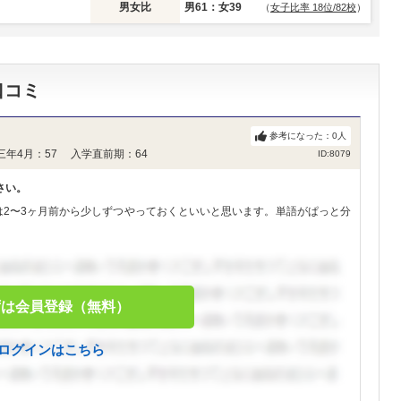
男女比
男61：女39
（
女子比率 18位/82校
）
口コミ
参考になった：
0
人
三年4月：57 入学直前期：64
ID:8079
さい。
は2〜3ヶ月前から少しずつやっておくといいと思います。単語がぱっと分
ずは会員登録（無料）
ログインはこちら