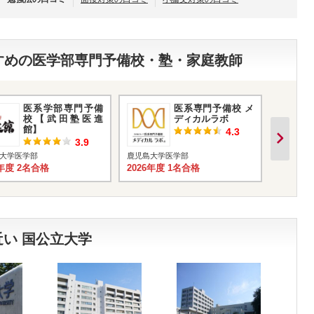
すすめの医学部専門予備校・塾・家庭教師
医系学部専門予備
医系専門予備校 メ
校【武田塾医進
ディカルラボ
館】
4.3
3.9
大学医学部
鹿児島大学医学部
鹿児島大
6年度 2名合格
2026年度 1名合格
2025年
い 国公立大学