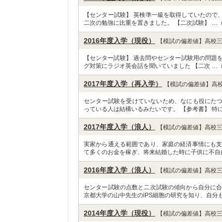
【センター試験】 英検準一級を取得していたので
二次の勉強に比重を置きました。 【二次試験】 …
2016年度入学（現役）
【模試の偏差値】高校三
【センター試験】 過去問やセンター試験用の問題
グ対策にラジオ英会話を聞いていました 【二次 …
2017年度入学（再入学）
【模試の偏差値】高校
センター試験を受けていないため、なにも役にた
っている人は結構いるみたいです。 【参考書】 特に
2017年度入学（浪人）
【模試の偏差値】高校三
実家から通える範囲であり、家庭の経済事情にも支
て多くのお金を稼ぎ、将来結婚した時に子供に不自
2016年度入学（浪人）
【模試の偏差値】高校三
センター試験の点数と二次試験の傾向から自分に合
京都大学の山中先生のiPS細胞の研究を知り、自分も
2014年度入学（現役）
【模試の偏差値】高校三