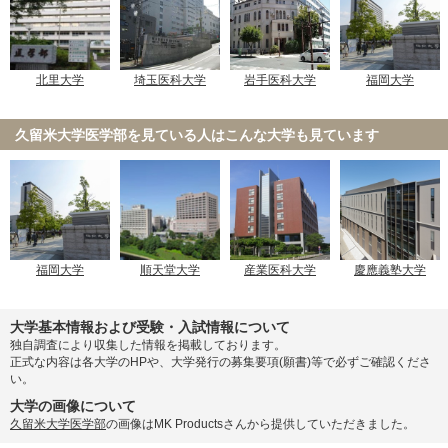
北里大学
埼玉医科大学
岩手医科大学
福岡大学
久留米大学医学部を見ている人は
こんな大学も見ています
福岡大学
順天堂大学
産業医科大学
慶應義塾大学
大学基本情報および受験・入試情報について
独自調査により収集した情報を掲載しております。
正式な内容は各大学のHPや、大学発行の募集要項(願書)等で必ずご確認くださ
い。
大学の画像について
久留米大学医学部
の画像はMK Productsさんから提供していただきました。