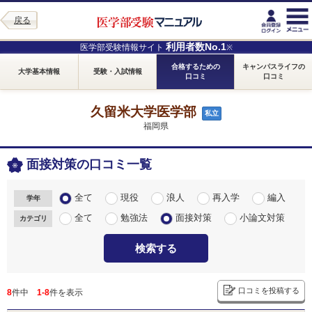
戻る
利用者数No.1
医学部受験情報サイト
※
合格するための
キャンパスライフの
大学基本情報
受験・入試情報
口コミ
口コミ
久留米大学医学部
私立
福岡県
面接対策の口コミ一覧
全て
現役
浪人
再入学
編入
学年
全て
勉強法
面接対策
小論文対策
カテゴリ
検索する
口コミを投稿する
8
件中
1-8
件を表示