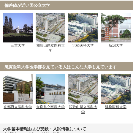
偏差値が近い国公立大学
三重大学
和歌山県立医科大
浜松医科大学
新潟大学
学
滋賀医科大学医学部を見ている人は
こんな大学も見ています
京都府立医科大学
奈良県立医科大学
和歌山県立医科大
浜松医科大学
学
大学基本情報および受験・入試情報について