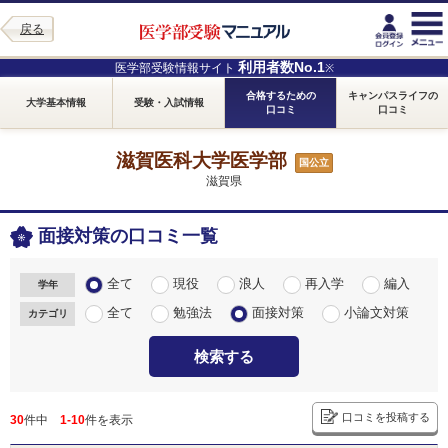
戻る
利用者数No.1
医学部受験情報サイト
※
合格するための
キャンパスライフの
大学基本情報
受験・入試情報
口コミ
口コミ
滋賀医科大学医学部
国公立
滋賀県
面接対策の口コミ一覧
全て
現役
浪人
再入学
編入
学年
全て
勉強法
面接対策
小論文対策
カテゴリ
検索する
口コミを投稿する
30
件中
1-10
件を表示