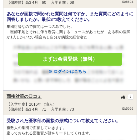
ID:5594
【偏差値】高3 4月：60 入学直前：68
あなたが面接で聞かれた質問は何ですか。また質問にどのように
回答しましたか。最低3つ教えてください。
集団討論なので質問は一つのみでした。
「医師不足とそれに伴う過労に関するニュースがあったが、ある科の医師
が1人しかいない場合もし自分が病院の経営者だ...
まずは会員登録（無料）
ログインはこちら
面接対策の口コミ
7
【入学年度】2016年（浪人）
ID:5026
【偏差値】高3 4月：71 入学直前：73
受験された医学部の面接の形式について教えてください。
複数人の集団で面接していきます。
座っておられる面接官が話をリードしてくれます。