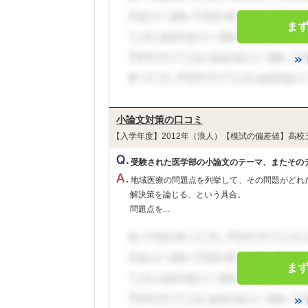
ま
小論文対策の口コミ
【入学年度】2012年（浪人）【模試の偏差値】高校
受験された医学部の小論文のテーマ、またその
地域医療の問題点を列挙して、その問題がどれ
解決策を論じる、という具合。
問題点を...
ま