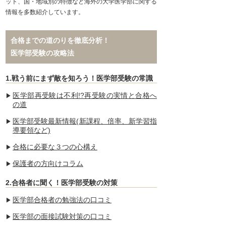
ット、国・地域別の特徴など海外の大学医学部に関する
情報を多数紹介しています。
合格までの道のりを徹底分析！
医学部受験の攻略法
1.戦う前にまず敵を知ろう！医学部受験の常識
医学部再受験は不利!?再受験の実情と合格へ
の道
医学部受験最新情報(新課程、倍率、新学習指
導要領など)
合格に必要な３つの心構え
保護者の方向けコラム
2.合格者に聞く！医学部受験の対策
医学部合格者の勉強法の口コミ
医学部の面接試験対策の口コミ