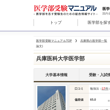
医学
国内
トップ
医学部を探
医学部受験マニュアルTOP
兵庫県の医学部一覧
論文)
兵庫医科大学医学部
大学基本情報
受験・入試
口コミ
勉強法（
17
件
偏差値
65.0