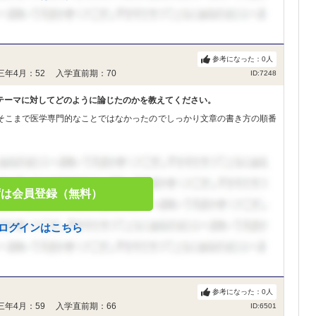
参考になった：
0
人
三年4月：52 入学直前期：70
ID:7248
テーマに対してどのように論じたのかを教えてください。
そこまで医学専門的なことではなかったのでしっかり文章の書き方の順番
ずは会員登録（無料）
ログインはこちら
参考になった：
0
人
三年4月：59 入学直前期：66
ID:6501