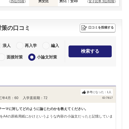
男女比
男51：女49
（
25位/31校
）
（
女子比率 3位/82校
）
対策の口コミ
口コミを投稿する
浪人
再入学
編入
検索する
面接対策
小論文対策
参考になった：
1
人
三年4月：60 入学直前期：72
ID:7817
テーマに対してどのように論じたのかを教えてください。
をA4の原稿用紙にかけというような内容の小論文だったと記憶していま