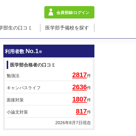
会員登録/ログイン
学部生の口コミ
医学部予備校を探す
No.1
利用者数
※
医学部合格者の口コミ
2817
勉強法
件
2636
キャンパスライフ
件
1807
面接対策
件
817
小論文対策
件
2026年8月7日現在