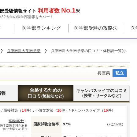
No.1
利用者数
部受験情報サイト
※
全82大学の医学部情報をカバー！
す
医学部ランキング
医学部受験の攻略法
医
兵庫医科大学医学部
兵庫医科大学医学部の口コミ・体験談一覧(小
兵庫県
私立
合格するための
キャンパスライフの口コミ
情報
口コミ
（授業・サークルなど）
(勉強法など)
）/ 面接対策（
14
件
）/ 小論文対策（
10
件
）/ キャンパスライフ（
16
件
）
（
53位/82校
）
国家試験合格率
97%
（
7位/82校
）
※医学部医学科がある
全82大学での順位