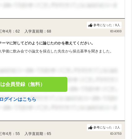
参考になった：
9
人
三年4月：62 入学直前期：68
ID:4303
テーマに対してどのように論じたのかを教えてください。
入学後に飲み会で小論文を採点した先生から採点基準を聞きました。
ずは会員登録（無料）
ログインはこちら
参考になった：
2
人
三年4月：55 入学直前期：65
ID:3753