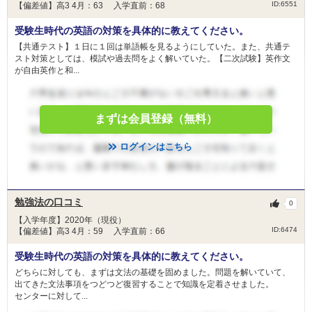
ID:6551
【偏差値】高3 4月：63 入学直前：68
受験生時代の英語の対策を具体的に教えてください。
【共通テスト】１日に１回は単語帳を見るようにしていた。また、共通テ
スト対策としては、模試や過去問をよく解いていた。【二次試験】英作文
が自由英作と和...
まずは会員登録（無料）
ログインはこちら
勉強法の口コミ
0
【入学年度】2020年（現役）
ID:6474
【偏差値】高3 4月：59 入学直前：66
受験生時代の英語の対策を具体的に教えてください。
どちらに対しても、まずは文法の基礎を固めました。問題を解いていて、
出てきた文法事項をつどつど復習することで知識を定着させました。
センターに対して...