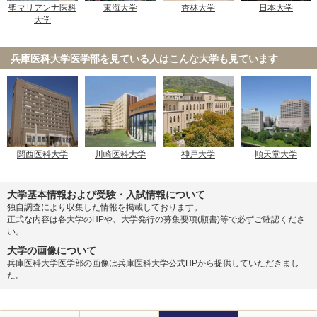
聖マリアンナ医科
東海大学
杏林大学
日本大学
大学
兵庫医科大学医学部を見ている人は
こんな大学も見ています
関西医科大学
川崎医科大学
神戸大学
順天堂大学
大学基本情報および受験・入試情報について
独自調査により収集した情報を掲載しております。
正式な内容は各大学のHPや、大学発行の募集要項(願書)等で必ずご確認くださ
い。
大学の画像について
兵庫医科大学医学部
の画像は兵庫医科大学公式HPから提供していただきまし
た。