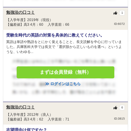
勉強法の口コミ
1
【入学年度】2019年（現役）
ID:6072
【偏差値】高3 4月：60 入学直前：66
受験生時代の英語の対策を具体的に教えてください。
英語は単語や熟語をとにかく覚えることと、長文読解を中心に行っていま
した。兵庫医科大学では長文で「選択肢から正しいものを選べ」というよ
うな、いわゆる...
まずは会員登録（無料）
ログインはこちら
勉強法の口コミ
6
【入学年度】2012年（浪人）
ID:3815
【偏差値】高3 4月：62 入学直前：71
志望理由は何ですか？