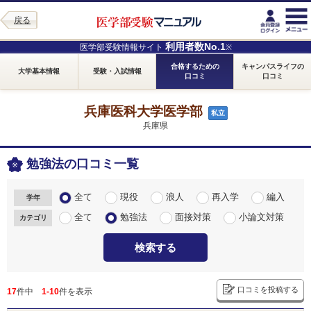
戻る
利用者数No.1
医学部受験情報サイト
※
合格するための
キャンパスライフの
大学基本情報
受験・入試情報
口コミ
口コミ
兵庫医科大学医学部
私立
兵庫県
勉強法の口コミ一覧
全て
現役
浪人
再入学
編入
学年
全て
勉強法
面接対策
小論文対策
カテゴリ
検索する
口コミを投稿する
17
件中
1-10
件を表示