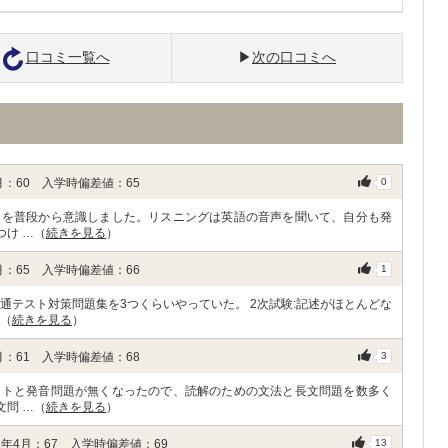
口コミ一覧へ
次の口コミへ
：60 入学時偏差値：65
0
とを普段から意識しました。リスニングは英語の音声を聞いて、自分も発
つけ …（
続きを見る
）
：65 入学時偏差値：66
1
通テスト対策問題集を3つくらいやっていた。 2次試験:記述がほとんどな
…（
続きを見る
）
：61 入学時偏差値：68
3
ントと発音問題が無くなったので、読解のための文法と長文問題を数多く
文問 …（
続きを見る
）
年4月：67 入学時偏差値：69
13