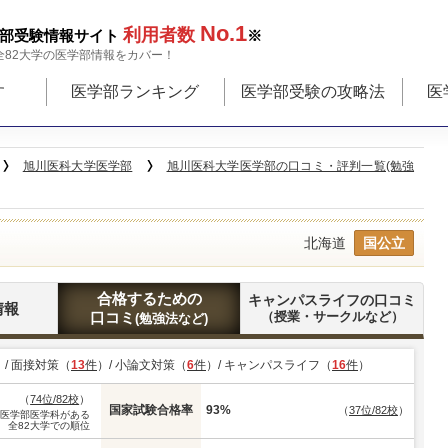
No.1
利用者数
部受験情報サイト
※
全82大学の医学部情報をカバー！
す
医学部ランキング
医学部受験の攻略法
医
旭川医科大学医学部
旭川医科大学医学部の口コミ・評判一覧(勉強
北海道
国公立
合格するための
キャンパスライフの口コミ
情報
口コミ
（授業・サークルなど）
(勉強法など)
）/ 面接対策（
13
件
）/ 小論文対策（
6
件
）/ キャンパスライフ（
16
件
）
（
74位/82校
）
国家試験合格率
93%
（
37位/82校
）
※医学部医学科がある
全82大学での順位