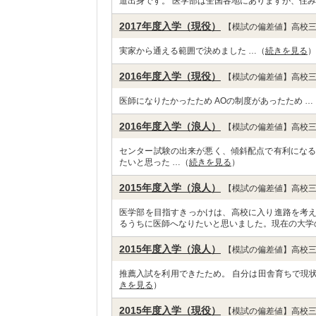
道出身です。 医学部は全国各地にありますが、住み
2017年度入学（現役）
【模試の偏差値】高校三
実家から通える範囲で決めました …（
続きを見る
）
2016年度入学（現役）
【模試の偏差値】高校三
医師になりたかったため AOの制度があったため …
2016年度入学（浪人）
【模試の偏差値】高校三
センター試験の出来が悪く、傾斜配点で有利になる
たいと思った …（
続きを見る
）
2015年度入学（浪人）
【模試の偏差値】高校三
医学部を目指すきっかけは、高校に入り進路を考
るうちに医師へなりたいと思いました。現在の大学
2015年度入学（浪人）
【模試の偏差値】高校三
推薦入試を利用できたため。 自分は田舎育ちで現
きを見る
）
2015年度入学（現役）
【模試の偏差値】高校三