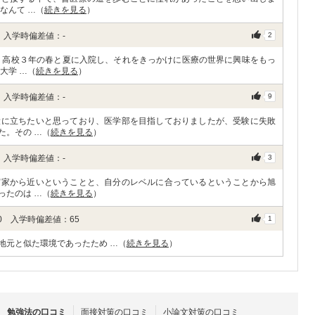
なんて …（
続きを見る
）
 入学時偏差値：-
2
、高校３年の春と夏に入院し、それをきっかけに医療の世界に興味をもっ
大学 …（
続きを見る
）
 入学時偏差値：-
9
役に立ちたいと思っており、医学部を目指しておりましたが、受験に失敗
た。その …（
続きを見る
）
 入学時偏差値：-
3
実家から近いということと、自分のレベルに合っているということから旭
ったのは …（
続きを見る
）
0 入学時偏差値：65
1
地元と似た環境であったため …（
続きを見る
）
勉強法の口コミ
面接対策の口コミ
小論文対策の口コミ