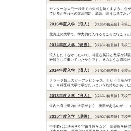
センターは大門一以外での失点を無くすように心が
ているがそれらの文法問題、単語、発音は見ておい
2016年度入学（浪人）
【模試の偏差値】高校三
北海道の大学で、学力的に入れるところに行こうと
2014年度入学（現役）
【模試の偏差値】高校三
浪人したくなかったので、得意な英語と数学が試験
医師として働いていたからです。そのような環境だ
2014年度入学（浪人）
【模試の偏差値】高校三
クラーク博士のビーアンビシャス、という言葉が
と、単科医科大学で学びたいという気持ちがあった
2013年度入学（浪人）
【模試の偏差値】高校三
道内出身で道内の大学がよく、後期があるのがここ
2015年度入学（現役）
【模試の偏差値】高校三
中学時代に法医学や宇宙生理学など、基礎医学研究