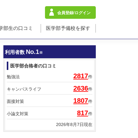
会員登録/ログイン
学部生の口コミ
医学部予備校を探す
No.1
利用者数
※
医学部合格者の口コミ
2817
勉強法
件
2636
キャンパスライフ
件
1807
面接対策
件
817
小論文対策
件
2026年8月7日現在