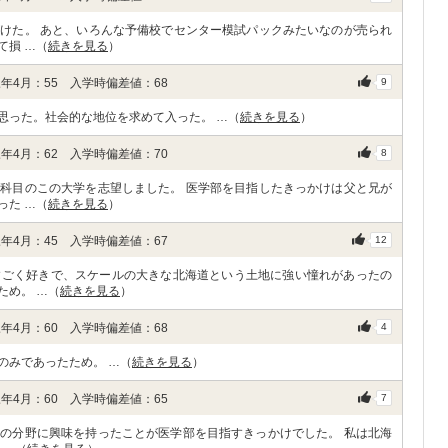
けた。 あと、いろんな予備校でセンター模試パックみたいなのが売られ
て損 …（
続きを見る
）
年4月：55 入学時偏差値：68
9
思った。社会的な地位を求めて入った。 …（
続きを見る
）
年4月：62 入学時偏差値：70
8
科目のこの大学を志望しました。 医学部を目指したきっかけは父と兄が
った …（
続きを見る
）
年4月：45 入学時偏差値：67
12
すごく好きで、スケールの大きな北海道という土地に強い憧れがあったの
ため。 …（
続きを見る
）
年4月：60 入学時偏差値：68
4
のみであったため。 …（
続きを見る
）
年4月：60 入学時偏差値：65
7
の分野に興味を持ったことが医学部を目指すきっかけでした。 私は北海