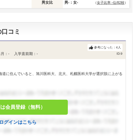
男女比
男-：女-
（
女子比率 -位/82校
）
の口コミ
参考になった：
4
人
月：- 入学直前期：-
ID:9
海道に住んでいると、旭川医科大、北大、札幌医科大学が選択肢に上がる
ずは会員登録（無料）
ログインはこちら