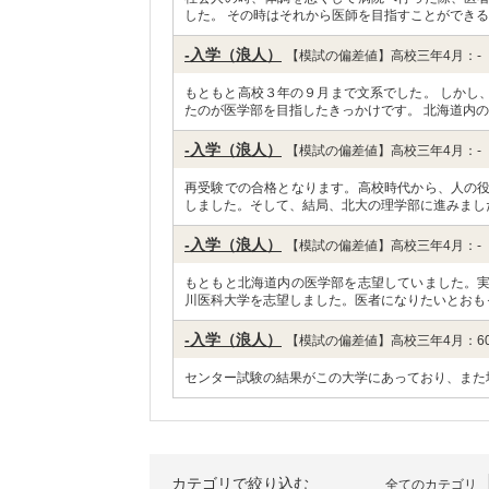
した。 その時はそれから医師を目指すことができる
-入学（浪人）
【模試の偏差値】高校三年4月：-
もともと高校３年の９月まで文系でした。 しかし
たのが医学部を目指したきっかけです。 北海道内の
-入学（浪人）
【模試の偏差値】高校三年4月：-
再受験での合格となります。高校時代から、人の
しました。そして、結局、北大の理学部に進みまし
-入学（浪人）
【模試の偏差値】高校三年4月：-
もともと北海道内の医学部を志望していました。
川医科大学を志望しました。医者になりたいとおも
-入学（浪人）
【模試の偏差値】高校三年4月：6
センター試験の結果がこの大学にあっており、また
カテゴリで絞り込む
全てのカテゴリ