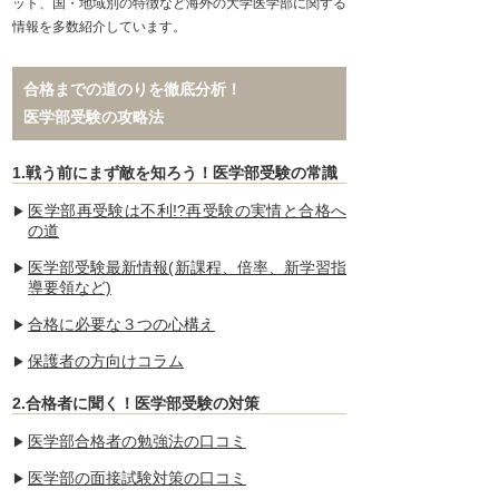
ット、国・地域別の特徴など海外の大学医学部に関する
情報を多数紹介しています。
合格までの道のりを徹底分析！
医学部受験の攻略法
1.戦う前にまず敵を知ろう！医学部受験の常識
医学部再受験は不利!?再受験の実情と合格へ
の道
医学部受験最新情報(新課程、倍率、新学習指
導要領など)
合格に必要な３つの心構え
保護者の方向けコラム
2.合格者に聞く！医学部受験の対策
医学部合格者の勉強法の口コミ
医学部の面接試験対策の口コミ