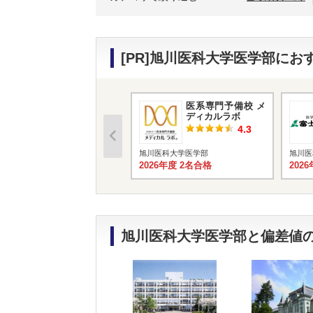
[PR]旭川医科大学医学部に
医系専門予備校 メ
ディカルラボ
4.3
旭川医科大学医学部
旭川医
2026年度 2名合格
202
旭川医科大学医学部と偏差値の