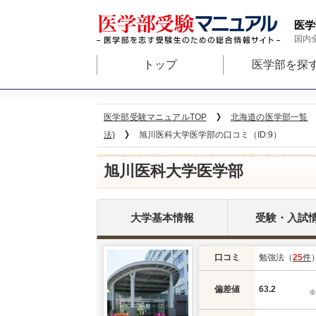
医学
国内
トップ
医学部を探
医学部受験マニュアルTOP
北海道の医学部一覧
法)
旭川医科大学医学部の口コミ（ID:9）
旭川医科大学医学部
大学基本情報
受験・入試
口コミ
勉強法（
25
件
偏差値
63.2