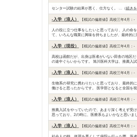
センター試験の結果が悪く、仕方なく。 …（
続きを
-入学（浪人）
【模試の偏差値】高校三年4月：-
人の役に立つ仕事をしたいと思っており、人の命を
て、いろんな職業に興味を持ちましたが、最終的に
-入学（現役）
【模試の偏差値】高校三年4月：-
高校は函館だが、出身は医者がいない田舎の地区だ
の途中ぐらいからです。 旭川医科大学は、推薦入試
-入学（浪人）
【模試の偏差値】高校三年4月：-
生物系の研究に携わりたいと思っており、最終的に
働けると思ったからです。 医学部となると全国を視
-入学（浪人）
【模試の偏差値】高校三年4月：-
推薦入試をやっていたので、あまり深く考えず受け
思っており、2の時に、医療系もよいかなと思いまし
-入学（浪人）
【模試の偏差値】高校三年4月：-
社会人の時、体調を悪くして病院へ行った際、医