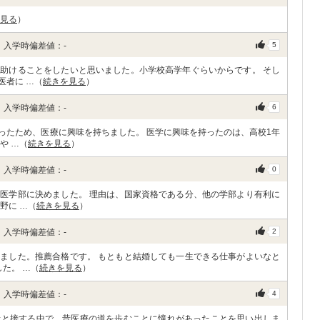
見る
）
 入学時偏差値：-
5
助けることをしたいと思いました。小学校高学年ぐらいからです。 そし
医者に …（
続きを見る
）
 入学時偏差値：-
6
ったため、医療に興味を持ちました。 医学に興味を持ったのは、高校1年
や …（
続きを見る
）
 入学時偏差値：-
0
医学部に決めました。 理由は、国家資格である分、他の学部より有利に
野に …（
続きを見る
）
 入学時偏差値：-
2
ました。推薦合格です。 もともと結婚しても一生できる仕事がよいなと
た。 …（
続きを見る
）
 入学時偏差値：-
4
者と接する中で、昔医療の道を歩むことに憧れがあったことを思い出しま