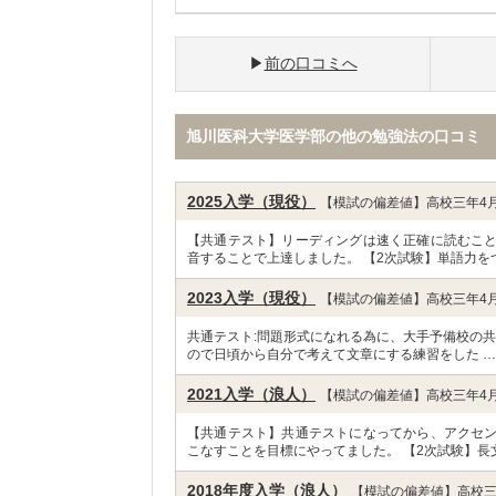
前の口コミへ
旭川医科大学医学部の他の勉強法の口コミ
2025入学（現役）
【模試の偏差値】高校三年4月
【共通テスト】リーディングは速く正確に読むこ
音することで上達しました。 【2次試験】単語力を
2023入学（現役）
【模試の偏差値】高校三年4月
共通テスト:問題形式になれる為に、大手予備校の共
ので日頃から自分で考えて文章にする練習をした 
2021入学（浪人）
【模試の偏差値】高校三年4月
【共通テスト】共通テストになってから、アクセ
こなすことを目標にやってました。 【2次試験】長
2018年度入学（浪人）
【模試の偏差値】高校三