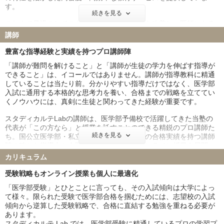
私立大学
す。
東京慈恵会医科大学
順天堂大学
続きを見る
これまで見過ごしてきた学習の無駄を根本から改善し、医師になる
日本医科大学
大阪医科薬科大学
ための一歩を踏み出すために。あなたの思い描く未来への最短距離
講師
国際医療福祉大学
自治医科大学
をご案内します。
東京医科大学
東邦大学
豊富な指導経験と実績を持つプロ講師陣
愛知医科大学
聖マリアンナ医科大学
「講師が難問を解けること」と「講師が生徒の学力を伸ばす指導が
金沢医科大学
福岡大学
できること」は、イコールではありません。講師が指導教科に精通
北里大学
久留米大学
していることは当たり前。分かりやすい指導だけではなく、医学部
入試に通用する本格的な思考力を養い、合格までの戦略を立ててい
岩手医科大学
埼玉医科大学
くノウハウには、真剣に生徒と関わってきた経験が重要です。
獨協医科大学
東京女子医科大学
川崎医科大学
スタディカルテLabの講師は、医学部予備校で活躍してきた当塾の
代表が「この方なら」と授業を託すことのできる精鋭のプロ講師た
※本ページに記載の合格実績は、所属講師が過去３ヶ年(2020年〜
続きを見る
ち。国公立医学部・私立医学部受験に数多くの合格実績を持つ講師
2022年)に個別指導で担当した、医学部医学科の合格実績です。
陣の確かな指導力と人間力で、最高品質のオンライン授業を展開
し、生徒を医学部合格に導きます。
カリキュラム
個別指導は講師との相性も重要です。体験授業を通して好みの講師
受験戦略もオンライン授業も個人に最適化
を指名いただけます。
「医学部受験」とひとことに言っても、その入試傾向は大学によっ
て様々。限られた受験で医学部合格を掴むためには、志望校の入試
傾向から逆算した受験戦略で、合格に直結する勉強を重ねる必要が
あります。
スタディカルテ Lab では、医学部受験に精通しているプロの学習プ