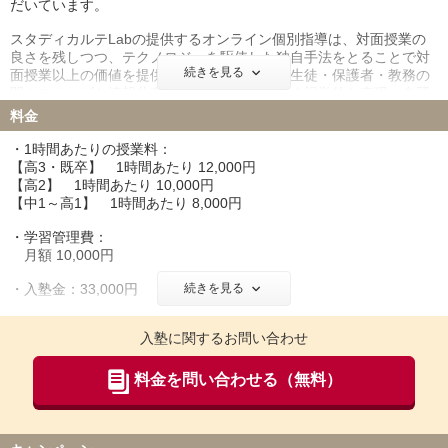
だいています。
スタディカルテLabの提供するオンライン個別指導は、対面授業の
良さを残しつつ、テクノロジーを駆使した独自手法をとることで対
続きを見る
面授業以上の価値を提供しています。講師・生徒・保護者・教務の
間のスムーズな情報共有、直感的な理解を促す視覚的な表現、自習
中の疑問を次の授業までに事前共有、宿題のリマインド通知…など
料金
など。
・1時間あたりの授業料：
実際に受けてみないと分からないことも多いと思いますので、まず
【高3・既卒】 1時間あたり 12,000円
は一度ご体験ください。60分の体験授業と学習プランナーによる学
【高2】 1時間あたり 10,000円
習相談を無料でご受講いただけます。
【中1～高1】 1時間あたり 8,000円
・学習管理費：
月額 10,000円
・入塾金：33,000円
続きを見る
※上記料金はすべて税込です。
入塾に関するお問い合わせ
料金を問い合わせる（無料）