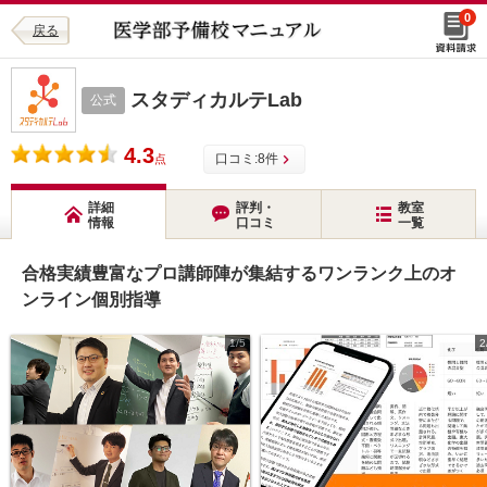
0
戻る
スタディカルテLab
公式
4.3
口コミ:
8
件
点
詳細
評判・
教室
情報
口コミ
一覧
合格実績豊富なプロ講師陣が集結するワンランク上のオ
ンライン個別指導
1/5
2