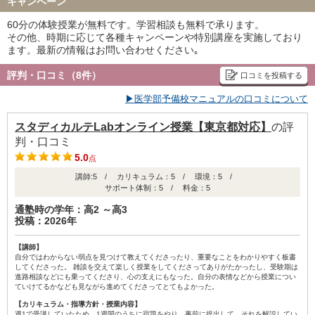
キャンペーン
60分の体験授業が無料です。学習相談も無料で承ります。
その他、時期に応じて各種キャンペーンや特別講座を実施しており
ます。最新の情報はお問い合わせください｡
評判・口コミ（8件）
口コミを投稿する
▶医学部予備校マニュアルの口コミについて
スタディカルテLabオンライン授業【東京都対応】
の評
判・口コミ
5.0
点
講師:5 / カリキュラム：5 / 環境：5 /
サポート体制：5 / 料金：5
通塾時の学年：高2 ～高3
投稿：2026年
【講師】
自分ではわからない弱点を見つけて教えてくださったり、重要なことをわかりやすく板書
してくださった。 雑談を交えて楽しく授業をしてくださってありがたかったし、受験期は
進路相談などにも乗ってくださり、心の支えにもなった。自分の表情などから授業につい
ていけてるかなども見ながら進めてくださってとてもよかった。
【カリキュラム・指導方針・授業内容】
週1で受講していたため、1週間のうちに宿題をやり、事前に提出して、それを解説してい