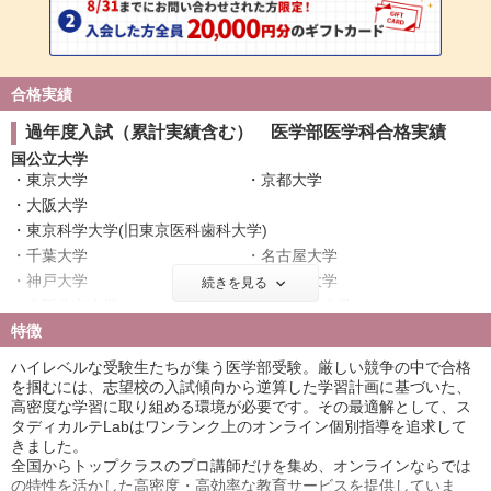
合格実績
過年度入試（累計実績含む） 医学部医学科合格実績
国公立大学
東京大学
京都大学
大阪大学
東京科学大学(旧東京医科歯科大学)
千葉大学
名古屋大学
神戸大学
北海道大学
続きを見る
大阪公立大学
横浜市立大学
特徴
奈良県立医科大学
京都府立医科大学
岡山大学
新潟大学
ハイレベルな受験生たちが集う医学部受験。厳しい競争の中で合格
和歌山県立医科大学
鹿児島大学
を掴むには、志望校の入試傾向から逆算した学習計画に基づいた、
高密度な学習に取り組める環境が必要です。その最適解として、ス
愛媛大学
香川大学
タディカルテLabはワンランク上のオンライン個別指導を追求して
宮崎大学
旭川医科大学
きました。
福島県立医科大学
防衛医科大学校
全国からトップクラスのプロ講師だけを集め、オンラインならでは
の特性を活かした高密度・高効率な教育サービスを提供していま