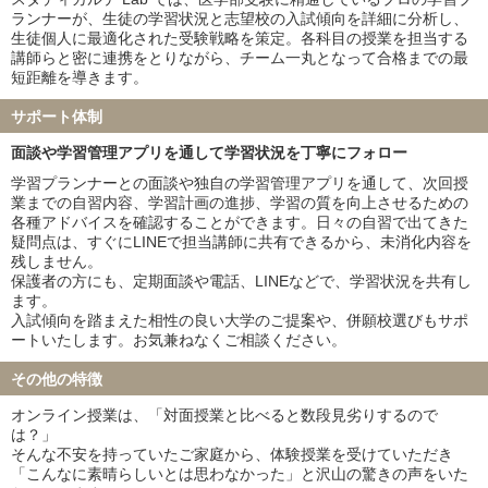
ランナーが、生徒の学習状況と志望校の入試傾向を詳細に分析し、
生徒個人に最適化された受験戦略を策定。各科目の授業を担当する
講師らと密に連携をとりながら、チーム一丸となって合格までの最
短距離を導きます。
サポート体制
面談や学習管理アプリを通して学習状況を丁寧にフォロー
学習プランナーとの面談や独自の学習管理アプリを通して、次回授
業までの自習内容、学習計画の進捗、学習の質を向上させるための
各種アドバイスを確認することができます。日々の自習で出てきた
疑問点は、すぐにLINEで担当講師に共有できるから、未消化内容を
残しません。
保護者の方にも、定期面談や電話、LINEなどで、学習状況を共有し
ます。
入試傾向を踏まえた相性の良い大学のご提案や、併願校選びもサポ
ートいたします。お気兼ねなくご相談ください。
その他の特徴
オンライン授業は、「対面授業と比べると数段見劣りするので
は？」
そんな不安を持っていたご家庭から、体験授業を受けていただき
「こんなに素晴らしいとは思わなかった」と沢山の驚きの声をいた