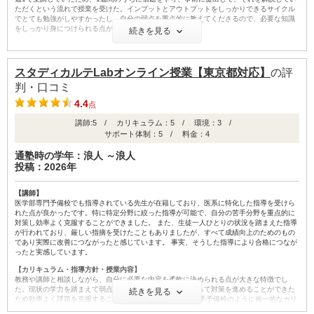
ただくという流れで授業を受けた。インプットとアウトプットをしっかりできるサイクル
でとても勉強がしやすかったし、自分の弱点を重点的に教えてくださるので、必要な知識
をしっかり身につけられる点がとてもよかった。
続きを見る
【校舎内外の環境について（自習室、交通の便、治安、立地など） 】
オンライン授業を受講していたため、自宅学習だった。個別指導なので、オンラインでも
しっかり集中できるし、移動時間がなく時間を有効に使えるため、受験直前期は特にあり
スタディカルテLabオンライン授業【東京都対応】
の評
がたかった。自習室などが利用できないが、私は図書館の自習スペースを利用していたた
め問題なかった。
判・口コミ
4.4
【サポート体制】
点
月1回、学習プランナーの方と面談を行い、学習の進度や模試の成績、志望校について相談
講師:5 / カリキュラム：5 / 環境：3 /
させていただいた。模試の成績が思うように伸びない時などに勉強方法などを相談でき
て、とても心の支えだったし、医学部特有の情報を知れるのがよかった。また、面接練習
サポート体制：5 / 料金：4
もさせていただき、不安なく本番に臨むことができたと思う。
通塾時の学年：浪人 ～浪人
【料金】
投稿：2026年
他の医学部専門塾に比べて安いのに、プロの講師陣が揃っていて、とてもコスパがいい塾
だと感じた。学習プランナーの方のご指導にも料金はかかるが、LINEでいつでも相談に乗
ってくださるし、月1回の面談に加えて、受験直前期は受験校選びの戦略を立てる面談や面
【講師】
接練習も行ってくださったのでよかった。
医学部専門予備校でも指導されている先生が在籍しており、医系に特化した指導を受けら
れた点が良かったです。特に特定分野に絞った指導が可能で、自分の苦手分野を重点的に
【良かった点（改善してほしい点） 】
対策し効率よく克服することができました。 また、生徒一人ひとりの状況を踏まえた指導
先生方がとても親身になってご指導してくださり、不安なことはすぐに相談したり、自分
が行われており、厳しい指摘を受けたこともありましたが、すべて成績向上のためのもの
に必要なことを知ったりすることができて、とてもよかった。私は集団塾より個別指導塾
であり実際に改善につながったと感じています。 事実、そうした指導により合格につなが
に入りたいと思って塾を探していて、対面の個別指導の医学部専門塾は比較的料金が高い
ったと実感しています。
ため、オンライン塾を選んだが、対面と変わらない満足感を得られたと思う。
【カリキュラム・指導方針・授業内容】
教務や講師と相談しながら、自分に必要な内容を柔軟に決められる点が大きな特徴でし
ID:3513
た。現状の学力を踏まえて弱点を明確にし、その分野に絞って対策を進めることができた
続きを見る
ため効率よく課題を克服することができました。 また、大手予備校のように画一的なカリ
キュラムではなく、一人ひとりに合わせた内容で学習を進められる点も魅力でした。自分
不適切な口コミを報告する