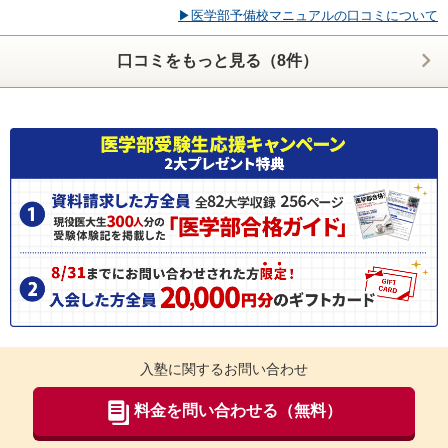
の状況に応じた最適な学習ができたと感じています。
▶医学部予備校マニュアルの口コミについて
【校舎内外の環境について（自習室、交通の便、治安、立地など） 】
スタディカルテLabはオンライン形式での指導が中心であるため、特定の校舎はなく、自
口コミをもっと見る（8件）
宅で受講するスタイルとなります。通塾の必要がないため時間を有効に使うことができ、
自分にとって最も集中しやすい環境で学習を進められる点が大きな利点だと感じました。
また、場所に縛られない柔軟な学習スタイルを実現できる点も魅力でした。
【サポート体制】
教務の方に大変お世話になりました。志望校選びの段階から丁寧に相談に乗っていただ
き、自分の学力や状況に応じた現実的な提案をしていただけたことが印象に残っていま
す。その後の志望校対策についても一貫してサポートしていただき、何を優先して取り組
むべきかを明確にしながら学習を進めることができました。 また、学習面だけでなくメン
タル面のケアについても親身に対応していただき、不安を感じた際にはその都度相談する
ことで気持ちを立て直すことができました。さらに、保護者との話し合いにおいても間に
入っていただくなど、多方面から支えていただけた点は非常に心強かったです。 加えて、
二次試験に向けた面接対策も行っていただき、実際の試験を意識した実践的な準備を進め
ることができました。受験全体を通して手厚いサポートを受けられたと感じています。
【料金】
料金については決して安価ではありませんが、その分、提供される指導やサポートの質を
考えると相応の価値はあると感じました。個々の学力や課題に応じた指導が受けられる点
や、志望校対策から面接対策まで一貫してサポートしていただける点を踏まえると、内容
に見合った妥当な料金設定であったと思います。
【良かった点（改善してほしい点） 】
まず医学部受験に特化した質の高い指導が挙げられます。医学部専門予備校でも指導され
入塾に関するお問い合わせ
ている講師による授業で、特定分野や苦手分野に絞った対策を行うことができ、効率よく
弱点を克服することができました。 また、カリキュラムは画一的なものではなく、教務や
講師と相談しながら自分に必要な内容を柔軟に決められるため、現状の課題に直結した学
料金を問い合わせる（無料）
習ができた点も大きな特徴です。志望校選びから対策、さらには面接対策まで一貫したサ
ポートを受けられたことも心強く、メンタル面や保護者との調整まで含めて支えていただ
きました。 料金は高めではありますが、それに見合うだけの指導とサポートを受けること