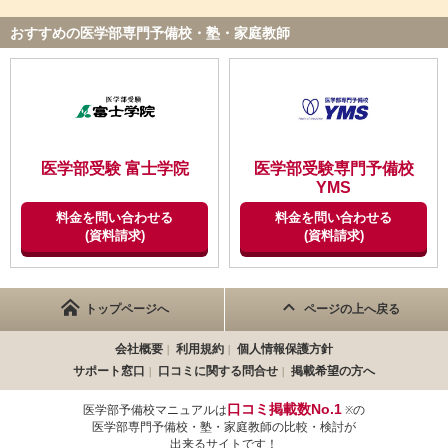
ができ、最終的に合格という結果につながったと感じています。
おすすめの医学部専門予備校・塾・家庭教師
ID:3501
不適切な口コミを報告する
医学部受験 富士学院
医学部受験専門予備校
YMS
料金を問い合わせる
料金を問い合わせる
(資料請求)
(資料請求)
トップページへ
ページの上へ戻る
会社概要
利用規約
個人情報保護方針
サポート窓口
口コミに関する問合せ
掲載希望の方へ
口コミ掲載数No.1
医学部予備校マニュアルは
の
※
医学部専門予備校・塾・家庭教師の比較・検討が
出来るサイトです！