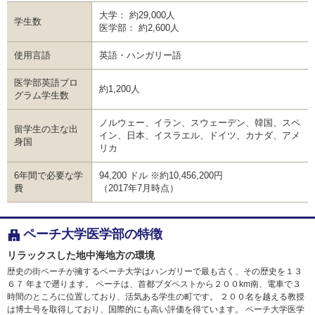
大学
約29,000人
学生数
医学部
約2,600人
使用言語
英語・ハンガリー語
医学部英語プロ
約1,200人
グラム学生数
ノルウェー、イラン、スウェーデン、韓国、スペ
留学生の主な出
イン、日本、イスラエル、ドイツ、カナダ、アメ
身国
リカ
6年間で必要な学
94,200 ドル
※約10,456,200円
費
（2017年7月時点）
ペーチ大学医学部の特徴
リラックスした地中海地方の環境
歴史の街ペーチが擁するペーチ大学はハンガリーで最も古く、その歴史を１３
６７ 年まで遡ります。 ペーチは、首都ブダペストから２００km南、電車で３
時間のところに位置しており、活気ある学生の町です。 ２００名を越える教授
は博士号を取得しており、国際的にも高い評価を得ています。 ペーチ大学医学