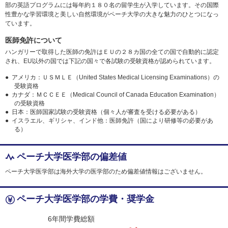
部の英語プログラムには毎年約１８０名の留学生が入学しています。その国際
性豊かな学習環境と美しい自然環境がペーチ大学の大きな魅力のひとつになっ
ています。
医師免許について
ハンガリーで取得した医師の免許はＥＵの２８カ国の全ての国で自動的に認定
され、EU以外の国では下記の国々で各試験の受験資格が認められています。
アメリカ：ＵＳＭＬＥ（United States Medical Licensing Examinations）の
受験資格
カナダ：ＭＣＣＥＥ（Medical Council of Canada Education Examination）
の受験資格
日本：医師国家試験の受験資格（個々人が審査を受ける必要がある）
イスラエル、ギリシャ、インド他：医師免許（国により研修等の必要があ
る）
ペーチ大学医学部の偏差値
ペーチ大学医学部は海外大学の医学部のため偏差値情報はございません。
ペーチ大学医学部の学費・奨学金
6年間学費総額