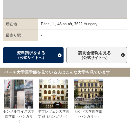
所在地
Pécs, 1., 48-as tér, 7622 Hungary
最寄り駅
-
資料請求をする
説明会情報を見る
（公式サイトへ）
（公式サイトへ）
ペーチ大学医学部を見ている人は
こんな大学も見ています
センメルワイス大学
デブレツェン大学医
セゲド大学医学部
医学部（ハンガリ
学部（ハンガリー）
（ハンガリー）
ー）