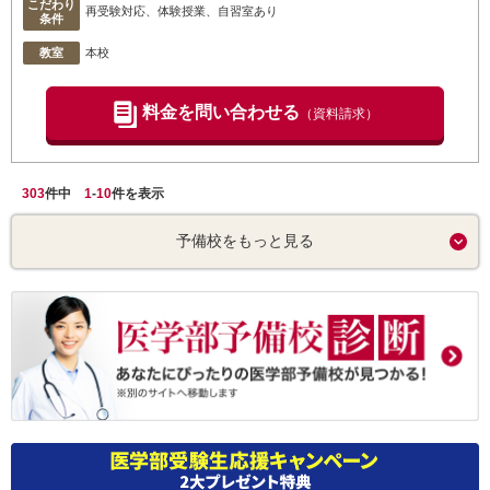
こだわり
再受験対応、体験授業、自習室あり
条件
教室
本校
料金を問い合わせる
（資料請求）
303
件中
1
-
10
件を表示
予備校をもっと見る