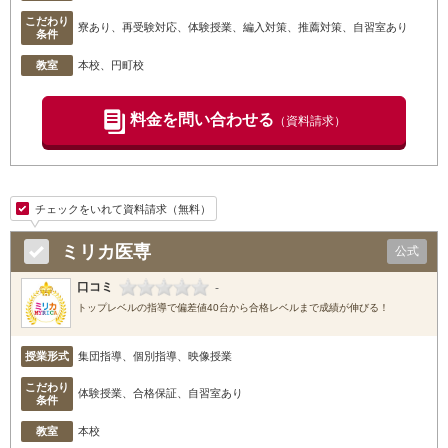
こだわり
寮あり、再受験対応、体験授業、編入対策、推薦対策、自習室あり
条件
教室
本校
、円町校
料金を問い合わせる
（資料請求）
チェックをいれて資料請求（無料）
ミリカ医専
公式
口コミ
-
トップレベルの指導で偏差値40台から合格レベルまで成績が伸びる！
授業形式
集団指導、個別指導、映像授業
こだわり
体験授業、合格保証、自習室あり
条件
教室
本校