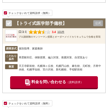
チェックをいれて資料請求（無料）
【トライ式医学部予備校】
公式
口コミ
3.4
101件
プロ講師陣のマンツーマン授業とオーダーメイドカリキュラムで合格を実現
授業形式
個別指導、家庭教師
こだわり
再受験対応、体験授業、編入対策、推薦対策、自習室あり
条件
天王寺駅前校
、札幌旭ヶ丘校
、札幌円山校
、麻生校
、元町校
、月寒中
教室
央校
、札幌琴似校
、宮の沢校
、新札幌校
、手稲駅前校
料金を問い合わせる
（資料請求）
チェックをいれて資料請求（無料）