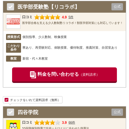
医学部受験塾【リコラボ】
公式
口コミ
4.9
5件
医学部合格を支える少人数制塾リコラボ！獣医学部対策にも対応しています！
授業形式
個別指導、少人数制、映像授業
こだわり
寮あり、再受験対応、体験授業、優待制度、推薦対策、自習室あり
条件
教室
新宿・代々木教室
料金を問い合わせる
（資料請求）
チェックをいれて資料請求（無料）
四谷学院
公式
口コミ
3.9
66件
55段階個別指導で生徒一人ひとりに合わせた指導法