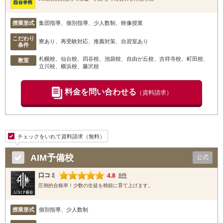
授業形式
集団指導、個別指導、少人数制、映像授業
こだわり
寮あり、再受験対応、推薦対策、自習室あり
条件
札幌校
、仙台校
、四谷校
、池袋校
、自由が丘校
、吉祥寺校
、町田校
、
教室
立川校
、横浜校
、藤沢校
料金を問い合わせる
（資料請求）
チェックをいれて資料請求（無料）
AIM予備校
公式
口コミ
4.8
8件
圧倒的合格率！少数の生徒を精鋭に育て上げます。
授業形式
個別指導、少人数制