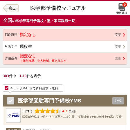
0
戻る
全国
の医学部専門予備校・塾・家庭教師一覧
指定なし
都道府県
変更
現役生
対象学年
変更
指定なし
詳細条件
変更
（個別指導、少人数制、寮ありなど）
303
件中
1
-
10
件を表示
チェックをいれて資料請求（無料）
医学部受験専門予備校YMS
公式
口コミ
4.3
25件
医学部合格まで続く担任指導と二次対策、推薦対策での40年以上の高い実績