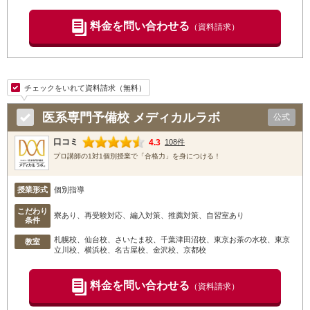
料金を問い合わせる
（資料請求）
チェックをいれて資料請求（無料）
医系専門予備校 メディカルラボ
公式
口コミ
4.3
108件
プロ講師の1対1個別授業で「合格力」を身につける！
授業形式
個別指導
こだわり
寮あり、再受験対応、編入対策、推薦対策、自習室あり
条件
札幌校
、仙台校
、さいたま校
、千葉津田沼校
、東京お茶の水校
、東京
教室
立川校
、横浜校
、名古屋校
、金沢校
、京都校
料金を問い合わせる
（資料請求）