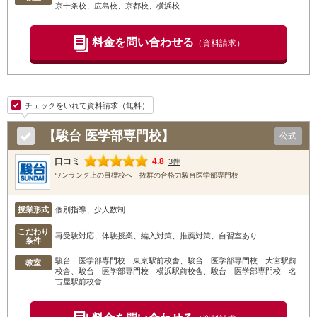
京十条校
、広島校
、京都校
、横浜校
料金を問い合わせる
（資料請求）
チェックをいれて資料請求（無料）
【駿台 医学部専門校】
公式
口コミ
4.8
3件
ワンランク上の目標校へ 抜群の合格力駿台医学部専門校
授業形式
個別指導、少人数制
こだわり
再受験対応、体験授業、編入対策、推薦対策、自習室あり
条件
駿台 医学部専門校 東京駅前校舎
、駿台 医学部専門校 大宮駅前
教室
校舎
、駿台 医学部専門校 横浜駅前校舎
、駿台 医学部専門校 名
古屋駅前校舎