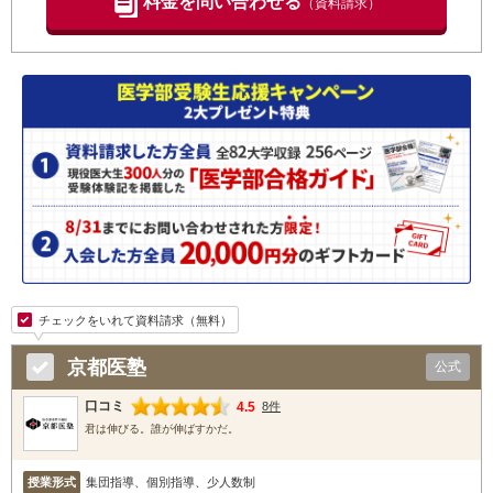
料金を問い合わせる
（資料請求）
チェックをいれて資料請求（無料）
京都医塾
公式
口コミ
4.5
8件
君は伸びる。誰が伸ばすかだ。
授業形式
集団指導、個別指導、少人数制