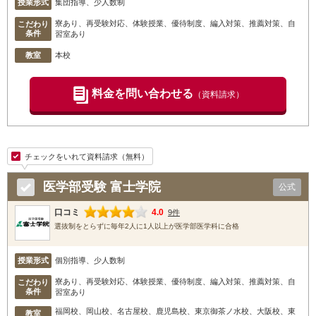
授業形式
集団指導、少人数制
寮あり、再受験対応、体験授業、優待制度、編入対策、推薦対策、自
こだわり
条件
習室あり
教室
本校
料金を問い合わせる
（資料請求）
チェックをいれて資料請求（無料）
医学部受験 富士学院
公式
口コミ
4.0
9件
選抜制をとらずに毎年2人に1人以上が医学部医学科に合格
授業形式
個別指導、少人数制
寮あり、再受験対応、体験授業、優待制度、編入対策、推薦対策、自
こだわり
条件
習室あり
福岡校
、岡山校
、名古屋校
、鹿児島校
、東京御茶ノ水校
、大阪校
、東
教室