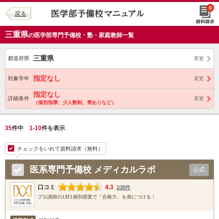
0
戻る
三重県
の医学部専門予備校・塾・家庭教師一覧
三重県
都道府県
変更
指定なし
対象学年
変更
指定なし
詳細条件
変更
（個別指導、少人数制、寮ありなど）
35
件中
1
-
10
件を表示
チェックをいれて資料請求（無料）
医系専門予備校 メディカルラボ
公式
口コミ
4.3
108件
プロ講師の1対1個別授業で「合格力」を身につける！