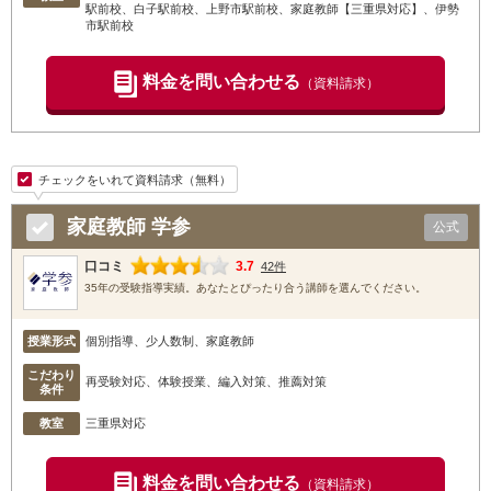
駅前校
、白子駅前校
、上野市駅前校
、家庭教師【三重県対応】
、伊勢
市駅前校
料金を問い合わせる
（資料請求）
チェックをいれて資料請求（無料）
家庭教師 学参
公式
口コミ
3.7
42件
35年の受験指導実績。あなたとぴったり合う講師を選んでください。
授業形式
個別指導、少人数制、家庭教師
こだわり
再受験対応、体験授業、編入対策、推薦対策
条件
教室
三重県対応
料金を問い合わせる
（資料請求）