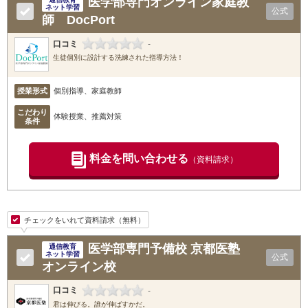
医学部専門オンライン家庭教
ネット学習
公式
師 DocPort
口コミ
-
生徒個別に設計する洗練された指導方法！
授業形式
個別指導、家庭教師
こだわり
体験授業、推薦対策
条件
料金を問い合わせる
（資料請求）
チェックをいれて資料請求（無料）
医学部専門予備校 京都医塾
通信教育
ネット学習
公式
オンライン校
口コミ
-
君は伸びる。誰が伸ばすかだ。