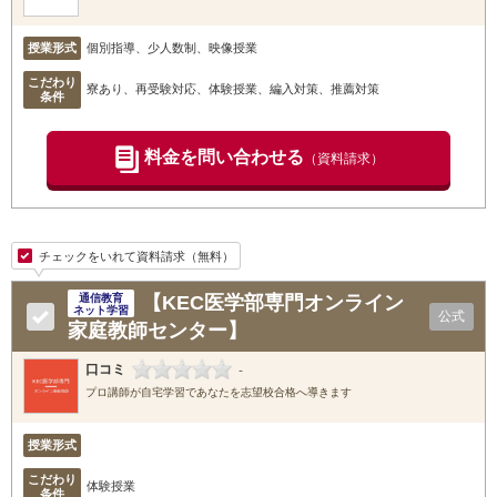
授業形式
個別指導、少人数制、映像授業
こだわり
寮あり、再受験対応、体験授業、編入対策、推薦対策
条件
料金を問い合わせる
（資料請求）
チェックをいれて資料請求（無料）
【KEC医学部専門オンライン
通信教育
ネット学習
公式
家庭教師センター】
口コミ
-
プロ講師が自宅学習であなたを志望校合格へ導きます
授業形式
こだわり
体験授業
条件