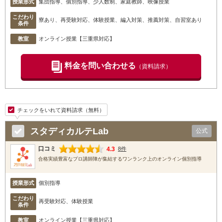
授業形式
集団指導、個別指導、少人数制、家庭教師、映像授業
こだわり
寮あり、再受験対応、体験授業、編入対策、推薦対策、自習室あり
条件
教室
オンライン授業【三重県対応】
料金を問い合わせる
（資料請求）
チェックをいれて資料請求（無料）
スタディカルテLab
公式
口コミ
4.3
8件
合格実績豊富なプロ講師陣が集結するワンランク上のオンライン個別指導
授業形式
個別指導
こだわり
再受験対応、体験授業
条件
教室
オンライン授業【三重県対応】