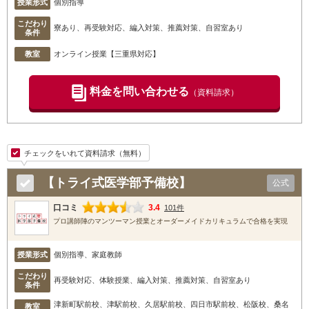
授業形式
個別指導
こだわり
寮あり、再受験対応、編入対策、推薦対策、自習室あり
条件
教室
オンライン授業【三重県対応】
料金を問い合わせる
（資料請求）
チェックをいれて資料請求（無料）
【トライ式医学部予備校】
公式
口コミ
3.4
101件
プロ講師陣のマンツーマン授業とオーダーメイドカリキュラムで合格を実現
授業形式
個別指導、家庭教師
こだわり
再受験対応、体験授業、編入対策、推薦対策、自習室あり
条件
津新町駅前校
、津駅前校
、久居駅前校
、四日市駅前校
、松阪校
、桑名
教室