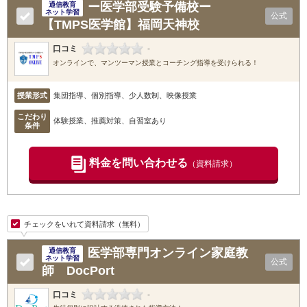
ー医学部受験予備校ー
通信教育
ネット学習
公式
【TMPS医学館】福岡天神校
口コミ
-
オンラインで、マンツーマン授業とコーチング指導を受けられる！
授業形式
集団指導、個別指導、少人数制、映像授業
こだわり
体験授業、推薦対策、自習室あり
条件
料金を問い合わせる
（資料請求）
チェックをいれて資料請求（無料）
医学部専門オンライン家庭教
通信教育
ネット学習
公式
師 DocPort
口コミ
-