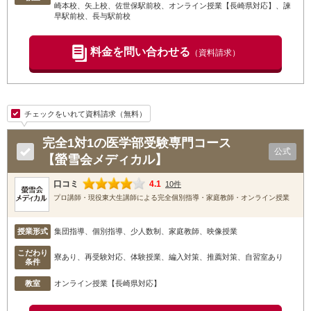
崎本校
、矢上校
、佐世保駅前校
、オンライン授業【長崎県対応】
、諫
早駅前校
、長与駅前校
料金を問い合わせる
（資料請求）
チェックをいれて資料請求（無料）
完全1対1の医学部受験専門コース
公式
【螢雪会メディカル】
口コミ
4.1
10件
プロ講師・現役東大生講師による完全個別指導・家庭教師・オンライン授業
授業形式
集団指導、個別指導、少人数制、家庭教師、映像授業
こだわり
寮あり、再受験対応、体験授業、編入対策、推薦対策、自習室あり
条件
教室
オンライン授業【長崎県対応】