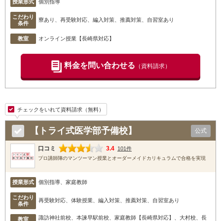
授業形式
個別指導
こだわり
寮あり、再受験対応、編入対策、推薦対策、自習室あり
条件
教室
オンライン授業【長崎県対応】
料金を問い合わせる
（資料請求）
チェックをいれて資料請求（無料）
【トライ式医学部予備校】
公式
口コミ
3.4
101件
プロ講師陣のマンツーマン授業とオーダーメイドカリキュラムで合格を実現
授業形式
個別指導、家庭教師
こだわり
再受験対応、体験授業、編入対策、推薦対策、自習室あり
条件
諏訪神社前校
、本諫早駅前校
、家庭教師【長崎県対応】
、大村校
、長
教室