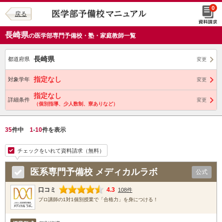
0
戻る
長崎県
の医学部専門予備校・塾・家庭教師一覧
長崎県
都道府県
変更
指定なし
対象学年
変更
指定なし
詳細条件
変更
（個別指導、少人数制、寮ありなど）
35
件中
1
-
10
件を表示
チェックをいれて資料請求（無料）
医系専門予備校 メディカルラボ
公式
口コミ
4.3
108件
プロ講師の1対1個別授業で「合格力」を身につける！