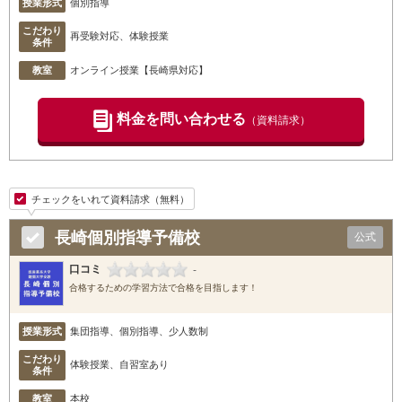
授業形式
個別指導
こだわり
再受験対応、体験授業
条件
教室
オンライン授業【長崎県対応】
料金を問い合わせる
（資料請求）
チェックをいれて資料請求（無料）
長崎個別指導予備校
公式
口コミ
-
合格するための学習方法で合格を目指します！
授業形式
集団指導、個別指導、少人数制
こだわり
体験授業、自習室あり
条件
教室
本校