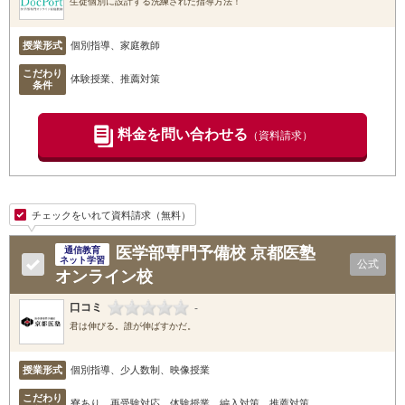
生徒個別に設計する洗練された指導方法！
授業形式
個別指導、家庭教師
こだわり
体験授業、推薦対策
条件
料金を問い合わせる
（資料請求）
チェックをいれて資料請求（無料）
医学部専門予備校 京都医塾
通信教育
ネット学習
公式
オンライン校
口コミ
-
君は伸びる。誰が伸ばすかだ。
授業形式
個別指導、少人数制、映像授業
こだわり
寮あり、再受験対応、体験授業、編入対策、推薦対策