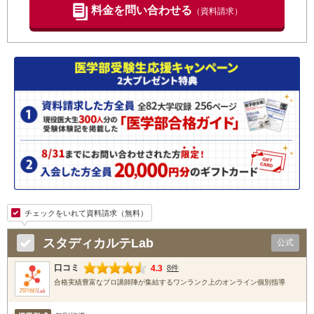
料金を問い合わせる
（資料請求）
チェックをいれて資料請求（無料）
スタディカルテLab
公式
口コミ
4.3
8件
合格実績豊富なプロ講師陣が集結するワンランク上のオンライン個別指導