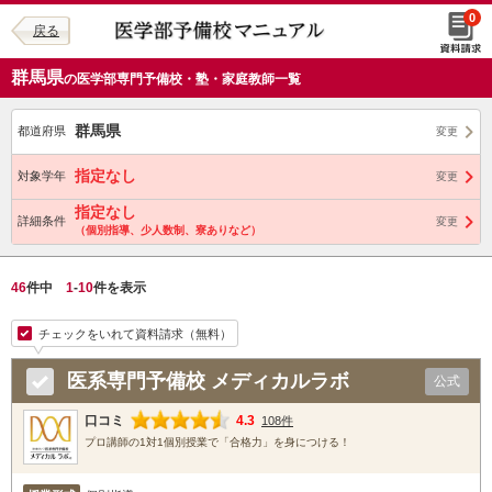
0
戻る
群馬県
の医学部専門予備校・塾・家庭教師一覧
群馬県
都道府県
変更
指定なし
対象学年
変更
指定なし
詳細条件
変更
（個別指導、少人数制、寮ありなど）
46
件中
1
-
10
件を表示
チェックをいれて資料請求（無料）
医系専門予備校 メディカルラボ
公式
口コミ
4.3
108件
プロ講師の1対1個別授業で「合格力」を身につける！