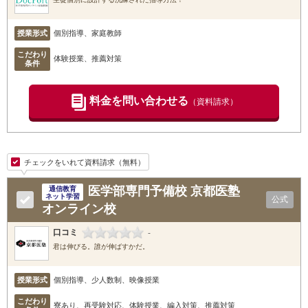
授業形式
個別指導、家庭教師
こだわり
体験授業、推薦対策
条件
料金を問い合わせる
（資料請求）
チェックをいれて資料請求（無料）
医学部専門予備校 京都医塾
通信教育
ネット学習
公式
オンライン校
口コミ
-
君は伸びる。誰が伸ばすかだ。
授業形式
個別指導、少人数制、映像授業
こだわり
寮あり、再受験対応、体験授業、編入対策、推薦対策