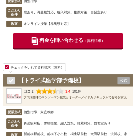
授業形式
個別指導
こだわり
寮あり、再受験対応、編入対策、推薦対策、自習室あり
条件
教室
オンライン授業【群馬県対応】
料金を問い合わせる
（資料請求）
チェックをいれて資料請求（無料）
【トライ式医学部予備校】
公式
口コミ
3.4
101件
プロ講師陣のマンツーマン授業とオーダーメイドカリキュラムで合格を実現
授業形式
個別指導、家庭教師
こだわり
再受験対応、体験授業、編入対策、推薦対策、自習室あり
条件
新前橋駅前校
、前橋下小出校
、桐生駅前校
、太田駅前校
、渋川校
、家
教室