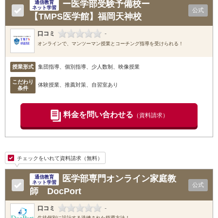
ー医学部受験予備校ー
通信教育
ネット学習
公式
【TMPS医学館】福岡天神校
口コミ
-
オンラインで、マンツーマン授業とコーチング指導を受けられる！
授業形式
集団指導、個別指導、少人数制、映像授業
こだわり
体験授業、推薦対策、自習室あり
条件
料金を問い合わせる
（資料請求）
チェックをいれて資料請求（無料）
医学部専門オンライン家庭教
通信教育
ネット学習
公式
師 DocPort
口コミ
-
生徒個別に設計する洗練された指導方法！