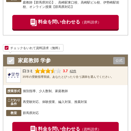
庭教師【群馬県対応】
、高崎駅東口校
、高崎駅ビル校
、伊勢崎駅前
校
、オンライン授業【群馬県対応】
料金を問い合わせる
（資料請求）
チェックをいれて資料請求（無料）
家庭教師 学参
公式
口コミ
3.7
42件
35年の受験指導実績。あなたとぴったり合う講師を選んでください。
授業形式
個別指導、少人数制、家庭教師
こだわり
再受験対応、体験授業、編入対策、推薦対策
条件
教室
群馬県対応
料金を問い合わせる
（資料請求）