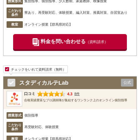
授業形式
集団指導、個別指導、少人数制、家庭教師、映像授業
こだわり
寮あり、再受験対応、体験授業、編入対策、推薦対策、自習室あり
条件
教室
オンライン授業【群馬県対応】
料金を問い合わせる
（資料請求）
チェックをいれて資料請求（無料）
スタディカルテLab
公式
口コミ
4.3
8件
合格実績豊富なプロ講師陣が集結するワンランク上のオンライン個別指導
授業形式
個別指導
こだわり
再受験対応、体験授業
条件
教室
オンライン授業【群馬県対応】