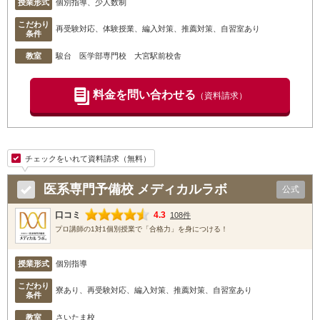
授業形式
個別指導、少人数制
こだわり
再受験対応、体験授業、編入対策、推薦対策、自習室あり
条件
教室
駿台 医学部専門校 大宮駅前校舎
料金を問い合わせる
（資料請求）
チェックをいれて資料請求（無料）
医系専門予備校 メディカルラボ
公式
口コミ
4.3
108件
プロ講師の1対1個別授業で「合格力」を身につける！
授業形式
個別指導
こだわり
寮あり、再受験対応、編入対策、推薦対策、自習室あり
条件
教室
さいたま校