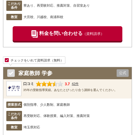
こだわり
寮あり、再受験対応、推薦対策、自習室あり
条件
教室
大宮校
、川越校
、南浦和校
料金を問い合わせる
（資料請求）
チェックをいれて資料請求（無料）
家庭教師 学参
公式
口コミ
3.7
42件
35年の受験指導実績。あなたとぴったり合う講師を選んでください。
授業形式
個別指導、少人数制、家庭教師
こだわり
再受験対応、体験授業、編入対策、推薦対策
条件
教室
埼玉県対応