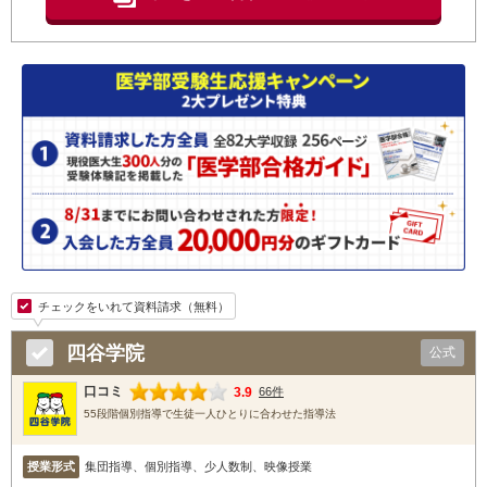
チェックをいれて資料請求（無料）
四谷学院
公式
口コミ
3.9
66件
55段階個別指導で生徒一人ひとりに合わせた指導法
授業形式
集団指導、個別指導、少人数制、映像授業