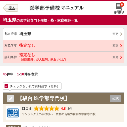
0
戻る
埼玉県
の医学部専門予備校・塾・家庭教師一覧
埼玉県
都道府県
変更
指定なし
対象学年
変更
指定なし
詳細条件
変更
（個別指導、少人数制、寮ありなど）
45
件中
1
-
10
件を表示
チェックをいれて資料請求（無料）
【駿台 医学部専門校】
公式
口コミ
4.8
3件
ワンランク上の目標校へ 抜群の合格力駿台医学部専門校