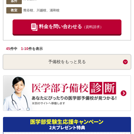
条件
教室
熊谷校
、川越校
、浦和校
料金を問い合わせる
（資料請求）
45
件中
1
-
10
件を表示
予備校をもっと見る