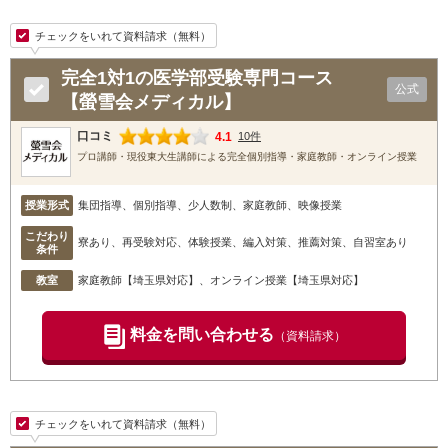
チェックをいれて資料請求（無料）
完全1対1の医学部受験専門コース
公式
【螢雪会メディカル】
口コミ
4.1
10件
プロ講師・現役東大生講師による完全個別指導・家庭教師・オンライン授業
授業形式
集団指導、個別指導、少人数制、家庭教師、映像授業
こだわり
寮あり、再受験対応、体験授業、編入対策、推薦対策、自習室あり
条件
教室
家庭教師【埼玉県対応】
、オンライン授業【埼玉県対応】
料金を問い合わせる
（資料請求）
チェックをいれて資料請求（無料）