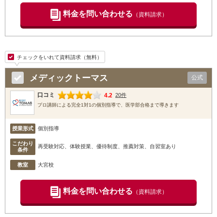
料金を問い合わせる
（資料請求）
チェックをいれて資料請求（無料）
メディックトーマス
公式
口コミ
4.2
20件
プロ講師による完全1対1の個別指導で、医学部合格まで導きます
授業形式
個別指導
こだわり
再受験対応、体験授業、優待制度、推薦対策、自習室あり
条件
教室
大宮校
料金を問い合わせる
（資料請求）