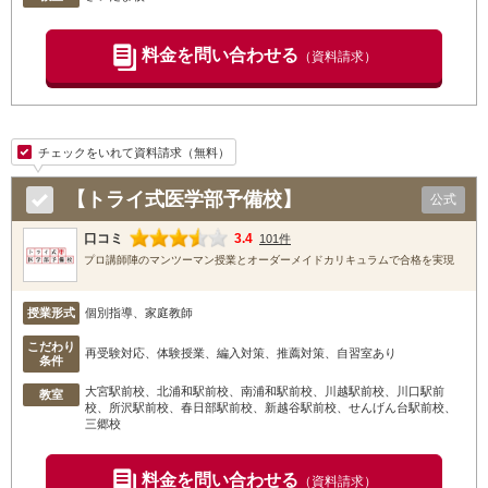
料金を問い合わせる
（資料請求）
チェックをいれて資料請求（無料）
【トライ式医学部予備校】
公式
口コミ
3.4
101件
プロ講師陣のマンツーマン授業とオーダーメイドカリキュラムで合格を実現
授業形式
個別指導、家庭教師
こだわり
再受験対応、体験授業、編入対策、推薦対策、自習室あり
条件
大宮駅前校
、北浦和駅前校
、南浦和駅前校
、川越駅前校
、川口駅前
教室
校
、所沢駅前校
、春日部駅前校
、新越谷駅前校
、せんげん台駅前校
、
三郷校
料金を問い合わせる
（資料請求）