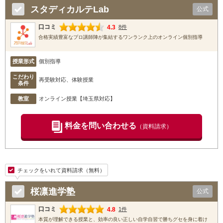
スタディカルテLab
公式
口コミ
4.3
8件
合格実績豊富なプロ講師陣が集結するワンランク上のオンライン個別指導
授業形式
個別指導
こだわり
再受験対応、体験授業
条件
教室
オンライン授業【埼玉県対応】
料金を問い合わせる
（資料請求）
チェックをいれて資料請求（無料）
桜凛進学塾
公式
口コミ
4.8
1件
本質が理解できる授業と、効率の良い正しい自学自習で勝ちグセを身に着け