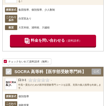
る！
授業形式
集団指導、個別指導、少人数制
こだわり
自習室あり
条件
教室
大宮本校
、浦和校
、川越校
料金を問い合わせる
（資料請求）
チェックをいれて資料請求（無料）
SOCRA 高等科【医学部受験専門科】
公式
口コミ
-
中高一貫生のための医学部受験専門コースを設置。充実の個人指導を約束しま
す。
授業形式
個別指導
こだわり
体験授業