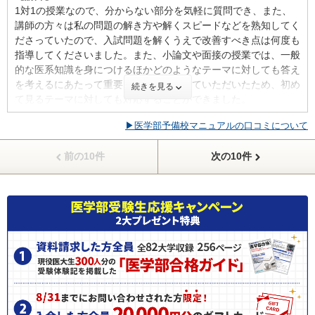
一年通して高い集中力を保ったまま勉強できた点。
1対1の授業なので、分からない部分を気軽に質問でき、また、
面では特に問題は無かったように感じます。 医療関係の新聞記
講師の方々は私の問題の解き方や解くスピードなどを熟知してく
事が壁にはってあったため、休憩時間中に読み自分はどんな医師
ださっていたので、入試問題を解くうえで改善すべき点は何度も
になりたいか見つめるきっかけになりました。
ID:3497
指導してくださいました。また、小論文や面接の授業では、一般
的な医系知識を身につけるほかどのようなテーマに対しても答え
不適切な口コミを報告する
【サポート体制】
を考えるにあたって重要な考え方も教えていただいたため、初め
続きを見る
定期的に面談を行ってくださったため、学習面でも生活面でも相
て見るテーマに対しても対応することができました。
談をしやすかったように思います。 また担任の先生だけでなく
教務全体でサポートしてくださったため、より強い安心感を持っ
▶医学部予備校マニュアルの口コミについて
【カリキュラム・指導方針・授業内容】
て勉強することができました。
私は数学が得意で英語が苦手だったので、数学の授業を少し減ら
前の10件
次の10件
し、その分だけ英語の授業を増やしていただきました。しかし、
【料金】
もし入校を考えている方で授業を取れば取るだけ成績が向上する
医学部専門予備校の中でも、費用の高い部類に位置するのではな
という考えの方がいらっしゃれば、その考え方は絶対に正しいと
いかと思います。 しかし、個人授業だったのでしょうがないの
いうわけではなく、授業の内容を復習し、定着させなければ授業
かなと考えていました。 本科を取らず単科で取るなどすれば、
を受ける意味を損なってしまいます。そのため、復習時間をでき
多少は抑えられるのではないかと思います。
るだけ確保できる授業の取り方を意識するべきだと思います。
【良かった点（改善してほしい点） 】
【校舎内外の環境について（自習室、交通の便、治安、立地な
参考書、問題集、赤本が充実していて、自主学習がよくはかどっ
ど） 】
た。 現役医学生のチューターが夕方以降は滞在していたため、
校舎内は、静かで自習スペースもあるため、学習に集中できる環
即時疑問を解消することができた。 過去の受験生が残したデー
境が整っています。また、面談室もあるため、先生へ気軽に悩み
タを基に、学科試験や面接試験を対策をすることができた。