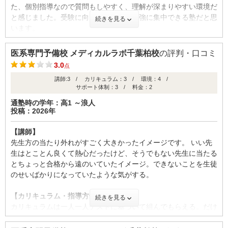
た、個別指導なので質問もしやすく、理解が深まりやすい環境だ
と感じました。受験に向けて安心して勉強に集中できる塾だと思
続きを見る
います。
【カリキュラム・指導方針・授業内容】
医系専門予備校 メディカルラボ千葉柏校
の評判・口コミ
メディカルラボでは、一人一人に合わせたカリキュラムが組まれ
3.0
点
ており、無理なく着実に学力を伸ばせると感じました。特に、定
講師:3 / カリキュラム：3 / 環境：4 /
期的に実施されるチェックテストが理解度の確認に役立ち、自分
サポート体制：3 / 料金：2
の弱点をその都度把握できる点が良かったです。先生と一緒にテ
ストを振り返り、テスト結果をもとに内容を見直してもらえるた
通塾時の学年：高1 ～浪人
投稿：2026年
め、効率よく復習でき、着実に力がついていく実感がありまし
た。
【講師】
先生方の当たり外れがすごく大きかったイメージです。 いい先
【校舎内外の環境について（自習室、交通の便、治安、立地な
生はとことん良くて熱心だったけど、そうでもない先生に当たる
ど） 】
とちょっと合格から遠のいていたイメージ。できないことを生徒
校舎内は全体的に清潔感があり、落ち着いて勉強に集中できる環
のせいばかりになっていたような気がする。
境が整っていました。自習スペースも静かでとても広く、人口密
度も低いため利用しやすく、周りの雰囲気も良いため自然とやる
【カリキュラム・指導方針・授業内容】
続きを見る
気が高まります。また、スタッフの方も丁寧に対応してくださる
カリキュラムは一人一人テストに基づいて組んでもらえる。だけ
ので安心して通うことができました。快適な環境で学習に取り組
ど、機械的に作っているから一人一人とは言いつつも大体みんな
みたい方におすすめだと感じました。