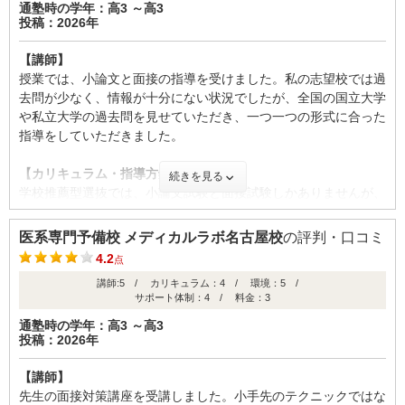
【校舎内外の環境について（自習室、交通の便、治安、立地な
通塾時の学年：高3 ～高3
一つの問題集を完璧にしあげることです。間違えた問題を放置せ
投稿：2026年
ど） 】
【良かった点（改善してほしい点） 】
ず、なぜ間違えたのかを理解することで知識が定着しやすくなり
校舎内は綺麗ですが人数が増えてきた影響で狭く、校舎にある自
アットホームな雰囲気はあったので、それなりに満足はしてい
ます。また、講師に積極的に質問することも大切だと思います。
【講師】
習室内や授業ブースでは近くのブースで授業を行なってる声がか
た。いい先生もいたので頼りにしていた。教務は家族の中でもそ
メディカルラボの小論文対策は、完全マンツーマンで自分の弱点
授業では、小論文と面接の指導を受けました。私の志望校では過
なり聞こえてくるため、それに対する対策を自分でする必要があ
こまで期待はしていなかった。雰囲気は良いので見てみる価値は
に合わせて指導してもらえるのが良かったです。特に医療系テー
去問が少なく、情報が十分にない状況でしたが、全国の国立大学
ると思います。自習室は校舎外にも借りてる建物がありますが荷
あるとは思う。あとはお金と相談ですかね
マに関する知識や考え方を丁寧に教えてもらえたので、本番でも
や私立大学の過去問を見せていただき、一つ一つの形式に合った
物を持っていく必要があるので面倒でした。浪人生しかいない午
落ち着いて書くことができました。良かった点をすごく褒めても
指導をしていただきました。
前中は静かなので集中できました。また、夕食を授業ブースで食
らえるので、自信になりました。 面接対策はかなり手厚く、志
べることができるのですが人が多く、場所がないことが多かった
ID:3546
望動機の深掘りから想定質問までしっかり準備できました。特に
【カリキュラム・指導方針・授業内容】
続きを見る
です。特定の科目のみとっている人以外は1人ずつロッカーがあ
医療系特有の質問に対する答え方を丁寧に指導してもらえたのが
不適切な口コミを報告する
学校推薦型選抜では、小論文試験と面接試験しかありませんが、
り、コピー機で実際の入試問題と同じ大きさの問題を冊子で印刷
良かったです。模擬面接も本番に近い形で行われるので、当日は
2月に実施されるため、小論文や面接の勉強を詰め込んでしまう
できたのがよかったです。椅子が柔らかいので疲れにくかったで
緊張せずに受け答えできました。
と前期試験の勉強が逼迫されてしまいます。しかし、メディカル
す。
医系専門予備校 メディカルラボ名古屋校
の評判・口コミ
ラボの先生方と一緒に無理のない授業を組み、自分に合った形で
4.2
点
授業を受けることができました。
【サポート体制】
ID:3567
講師:5 / カリキュラム：4 / 環境：5 /
明るく声をかけてもらえたり頑張っていると褒めてもらえたりし
サポート体制：4 / 料金：3
【校舎内外の環境について（自習室、交通の便、治安、立地な
不適切な口コミを報告する
て、メディカルラボに行くモチベーションになっていました。受
ど） 】
通塾時の学年：高3 ～高3
験校の変更にもすぐ相談に乗ってもらうことができました。ま
投稿：2026年
校舎は立地がよく、市電を利用すると通いやすい場所にあったの
た、合格発表の時期に不安を和らげるためにたくさん話をしても
で、受験直前の忙しい時期でも授業を受けに行きやすい環境でし
らいました。
【講師】
た。また、授業の有無に関わらず自習室はいつでも利用でき、静
先生の面接対策講座を受講しました。小手先のテクニックではな
かで清潔であるため、勉強に集中できる場所でした。