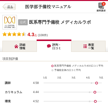
0
戻る
医系専門予備校 メディカルラボ
公式
4.3
(108件)
点
詳細
評判・
教室
情報
口コミ
一覧
項目別評価
医系専門予備校 メディカルラボの口コミ平均
予備校全体の口コミ平均
1点
2点
3点
4点
5点
講師
4.58
カリキュラム
4.44
環境
4.52