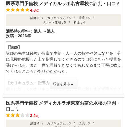
どんなカリキュラムかは講師によると思いますが、一応自分の浪
りにそこで仲を深め、チーム意識を高めて孤独を回避し、精神を
医系専門予備校 メディカルラボ名古屋校
の評判・口コミ
はなく面接、小論文、志望理由書の対策講座のみであればそこま
人生の頃のカリキュラムを書いておきます。英語はひたすら長文
病むことなく受験を乗り越えていけるシステムがあります。どこ
4.8
で気にする額ではないと思う。
点
を読んで、その中で分からない文法があったら潰していく感じ。
でもいいから医学部に入るという目標であれば、スピードの違い
講師:5 / カリキュラム：5 / 環境：5 /
数学は秋くらいまでにチャートの問題を一通りやって、それ以降
は個人の努力によりますが、どんな人でも積み上げていけばいつ
【良かった点（改善してほしい点） 】
サポート体制：5 / 料金：4
は過去問や応用の問題を解いてた。化学は秋くらいまでにセミナ
かは達成できます。なので、途中で折れてしまうのが唯一のリス
藤田医科大学に合格。小手先の技術ではなく医療界の現実を学ぶ
ーっぽい問題集を使ってそれ以降は過去問、応用の問題って感じ
通塾時の学年：浪人 ～浪人
クと言っていいでしょう。それを回避できるのはメディカルラボ
講座により、MMIや志望理由書作成を通じて深い洞察力が養わ
投稿：2026年
だった。物理は1年を通してオリジナルプリントを使ってた。
にしかない強みだと思います。
れ、僅差の合格を勝ち取る決め手となった。学習環境も極めて優
秀で、名古屋の大手予備校を凌ぐ広さと集中力を高める自習室を
【講師】
【校舎内外の環境について（自習室、交通の便、治安、立地な
【サポート体制】
備えている。個別指導ならではの手厚いサポートに加え、登下校
講師の先生は経験が豊富で生徒一人一人の特性や欠点などを十分
ど） 】
医学部のチューターにすぐに質問できたり、スタッフに相談しや
通知や弁当手配といった生活面での配慮も行き届いており、心身
に見極め把握した上で指導してくださるので自分に合った授業を
あべのハルカスなので見晴らしが良い。明るい。環境は概ね良
すい空気感なのがとてもよいです。チューターの質がよく、そこ
ともに受験に専念できる体制が整っている。
受けられる。また一度で理解できなくてもわかるまで丁寧に教え
い。少し気になったのが、自習室の机が狭いことと、自習室の机
らへんの講師より優秀だと思います。悩みを抱え込まずに共有す
てくれるところがありがたかった。
が生徒の数に対して少なめなこと。夏休みは生徒の数がかなり多
ることができるので、勉強が嫌になることがなく、通い続けられ
くなるので人によっては勉強しにくくなるかもしれない。
ると思います。
ID:3507
【カリキュラム・指導方針・授業内容】
続きを見る
個人に対してのカリキュラムであるので常に難しすぎず簡単すぎ
【サポート体制】
不適切な口コミを報告する
【料金】
ず自身の学力アップにおいて最善の問題に取り組むことができ
サポート体制は良かったです。１ヶ月に１回担任と生徒で1体1
他の医学部専門予備校について詳しくは知りませんが、それらと
る。また成績の伸びが不十分の際は、担任や講師の先生が面談を
の面談があり、面談がない日でも希望すればいつでも相談にのっ
医系専門予備校 メディカルラボ東京お茶の水校
の評判・
比べるとかなり良心的でコスパがいいと思います。授業の回数も
設けてくださりそれを通してカリキュラムの見直しもできた。
てもらえるのですごく助かった。自分は受験に対する不安や講師
口コミ
細かく設定でき、学校のスケジュールと調整できるのも嬉しいポ
を変更するときに面談をしてもらってたのですが、なんでも受け
3.2
イントです。また、自分はおすすめしませんが、単科で授業をと
点
【校舎内外の環境について（自習室、交通の便、治安、立地な
止めてくれるのでいつも頼ってました。
れるので、駿台と併用している人もいます。さすがに一般の予備
講師:4 / カリキュラム：3 / 環境：3 /
ど） 】