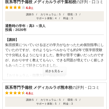
同じようなカリキュラムにはなっていると思う。ここにそこまで
医系専門予備校 メディカルラボ千葉柏校
の評判・口コミ
の期待はしない方がいいかな。
【サポート体制】
4.0
点
サポート体制は非常に手厚く、学習面だけでなく精神面でも支え
講師:5 / カリキュラム：5 / 環境：3 /
【校舎内外の環境について（自習室、交通の便、治安、立地な
てもらえると感じました。定期的な面談で進捗や課題を一緒に確
サポート体制：4 / 料金：3
ど） 】
認してもらえるため、目標に向けて迷うことなく取り組めます。
後者は本当に綺麗だったと思う。トイレは少し汚いし数も少ない
通塾時の学年：高3 ～浪人
また、困ったときには担任の先生にすぐ相談できるため、安心し
投稿：2026年
けど、ウォーターサーバーもあったり、あらゆるものが使いやす
て勉強に集中できました。受験までしっかり伴走してくれる心強
かったイメージなので高くてもそこは許せると思えました。校舎
いサポートだと思います。
【講師】
という面でみたら良いです。
集団授業についていけるほどの学力がなかったため個別指導にし
【料金】
ていたのですが、そのようなレベルからでも約2年で医学部受験
【サポート体制】
料金については正直に言うと安くはなく、負担は大きいと感じま
で十分戦えるようになりました。数学が苦手で嫌いだったのです
月一で面談はあった。面談以外の日でも担任がいたら声はかけて
した。ただ、完全個別指導で自分に合わせたカリキュラムや素晴
が、わかりやすく教えてもらい、できる問題が増えていく嬉しさ
もらえる日もあるので、コミュニケーションは多少なりとも取れ
らしく質が高い授業が受けられることを考えると、納得できる部
もあったことで好きになれました。
るとは思う。その面談に意味があったかはわからない。私として
分もありました。費用に見合った指導を受けられるかどうかは人
続きを見る
のメリットよりかは教務のメリットの方が大きいのかな、現状把
それぞれですが、本気で医学部を目指す人には価値のある投資だ
【カリキュラム・指導方針・授業内容】
握という意味で
と感じました。
生徒のレベルに合わせて組んでいるため、日々の学習状況や模試
などの結果を見てレベルを上げてもらったりなど柔軟に組んでも
【料金】
医系専門予備校 メディカルラボ熊本校
の評判・口コミ
【良かった点（改善してほしい点） 】
らえました。市販のテキストで授業を行なっていましたが、必要
医学部専門予備校は基本的にどこも高い。だけどそれでもここは
4.6
良い点としては、完全個別指導で自分に合ったペースやレベルに
点
に応じて最初に予定していなかったテキストも買ってもらえまし
高い。授業の合間のコマにもお金が発生しているし、名の不明の
合わせて学習を進められるところが魅力だと感じました。講師の
講師:5 / カリキュラム：5 / 環境：5 /
た。
ところにお金も発生しているから総じて高いにつきると思いま
質も高く、理解できるまで丁寧に指導してもらえるため、苦手分
サポート体制：5 / 料金：3
す。その高さに見合えばいいと思う
野を着実に克服できます。 教えてもらった勉強法については、