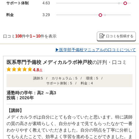
サポート体制
4.63
料金
3.29
口コミ
108
件中
1～10
件を表示
口コミを投稿する
▶医学部予備校マニュアルの口コミについて
医系専門予備校 メディカルラボ神戸校
の評判・口コミ
4.8
点
講師:5 / カリキュラム：5 / 環境：5 /
サポート体制：5 / 料金：4
通塾時の学年：高2 ～高3
投稿：2026年
【講師】
メディカルラボは自分にとても合っていたと思います。特に講師
の質の高さが素晴らしく、自分が今まで見てもらったなかで一番
わかりやすく教えていただきました。自分の弱点を丁寧に分析し
てもらえたことで、効率よく学習を進めることができました。ま