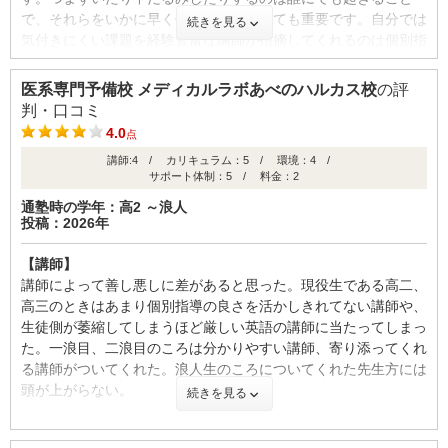
ど） 】
ID:3510
で、それらをいかに早く修正するかがとても重要です。自分では
続きを見る
椅子は高さが自由に調節でき、クッション性も高く長時間でも疲
気付きにくい課題を経験豊富な講師が指摘してくれるのは個別指
不適切な口コミを報告する
れにくいもになっています。自習室の机も、他の予備校と比べ格
導ならではの利点だと思います。
段に広く利便性が非常に高く、また机一つ一つが独立してるため
他の人の人が目に入りにくく、気が逸れにくいです。「他の予備
医系専門予備校 メディカルラボあべのハルカス校
の評
【カリキュラム・指導方針・授業内容】
校の自習室だと上手く集中できない」という方でも深く集中でき
判・口コミ
理想的なカリキュラムだと思います。適切な参考書ルートと個別
る環境が整っています。名古屋で有名な大手予備校にはほとんど
4.0
点
指導との相乗効果でしっかりと基礎を積み上げて医学部合格レベ
行ったことがありますが、その中で一番環境が整っていました。
講師:4 / カリキュラム：5 / 環境：4 /
ルまで持っていけます。一つだけ悪い点は過去問演習量が少ない
サポート体制：5 / 料金：2
という点です。十分な積み上げはされているのに、それを入試で
【サポート体制】
通塾時の学年：高2 ～浪人
点数をとる能力に変換しきれていない印象があります。課題で出
個別指導塾なだけあってかなり面倒見がよいです。また生徒をサ
投稿：2026年
された以上の過去問は別にやっていいので、その穴埋めをスタッ
ポートする体制も豊富にあります。たとえば校舎に来館/退館し
フと相談して進めるようにすれば完璧です。
た際に保護者の方へとインターネットメールを送信するようなも
【講師】
のまであります。また生徒への食事面でのサービスもありまし
講師によって善し悪しに差があると思った。現役生である高二、
【校舎内外の環境について（自習室、交通の便、治安、立地な
た。希望者はお弁当(有料、別途申し込み必要)をメディカルラボ
高三のときはあまり個別指導の良さを活かしきれてない講師や、
ど） 】
の校舎で受け取れます。
生徒側が萎縮してしまうほど厳しい英語の講師に当たってしまっ
これ以上快適でストレスフリーな環境はないと思います。ロッカ
た。一浪目、二浪目のころは分かりやすい講師、寄り添ってくれ
ーや広いブースや静かな自習室、すぐに質問できる医学部のチュ
【料金】
る講師がついてくれた。浪人生のころについてくれた先生方には
ーターなど、他の一切を気にせずに勉強に集中できる環境が整っ
料金という観点から。三大予備校のような大手の塾や高校ではで
頭が上がらない。
続きを見る
ています。また、個別指導で少人数かつ全員の意識が高いことも
きない、医学部専門の対策ができるという観点からみれば妥当な
あり、教室の外でダベるなどの余計な障害も発生しにくい環境で
金額だと思う。季節講習会で面接対策講座、志望理由書対策講座
【カリキュラム・指導方針・授業内容】
す。また、浪人生は月に一度レクがあります。普段話さない変わ
のみを新規で受講する際は入会金がいらなかった。学科の講座で