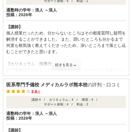
校と比べると高額ですが、個別指導で医学部専門なのでそれ相応
サポート体制：4 / 料金：2
受付の方もとても親身に話を聞いてくださりありがたかった。ま
【料金】
の価値があると思います。
通塾時の学年：浪人 ～浪人
たチューターの方は実際に医学部に合格した体験から勉強だけで
正直、高いのは事実。講師が生徒1人のために働いてくれてるの
投稿：2026年
なく大学生活の話もしてくれるのでモチベーションのアップにも
で仕方ないことではありますが、自分に合わない講師や、少しで
【良かった点（改善してほしい点） 】
繋がり1年間大きく悩むことなく過ごせた。
もあれ？って思うような講師にあたったらすぐに担任の先生に相
メディカルラボで良かったと思う一番の点は、ゼロから医学部合
【講師】
談するべきだと思う。逆に、いい講師にあたったらここの料金は
格レベルまでの学力の引き上げを無駄なく最短ルートで行えた点
個人授業だったため、分からないところはその都度質問し疑問を
【サポート体制】
本当に妥当だと思う。
です。私の高校卒業時の偏差値は45で、共通テスト本番の英語
解消することができました。 また、躓いたところも分かるまで
担任の方は常に自分の模試の結果や各教科の担当講師からのヒア
リーディングは36点でした。浪人を決めたときも、勉強が苦手
何度も根気強く教えてくださったため、深いところまで落とし込
リングを通して私の成績を把握してくれているので安心して任せ
【良かった点（改善してほしい点） 】
なバカキャラでやってきた自分が医学部に受かるビジョンが全く
むことができたと思います。
られる。また、伸び悩みなどがあると気軽に話しかけてくれるの
すでに書いたことですが、担任を筆頭としたスタッフの方々のサ
見えませんでした。おそらく、集団塾に行っていたらそれまでと
で安心して勉強に取り組むことができた。
ポートは良かった。自分は講師の方とのトラブルがあったときに
変わらず成績も伸びなかったと思います。個別指導で管理がしっ
【カリキュラム・指導方針・授業内容】
続きを見る
校舎長の方とも面談をしたことがあるのですが、なんでも受けと
かりしているメディカルラボだからこそ、様々な障壁を回避して
毎日英単語の小テストや、各教科各単元ごとのテストがありまし
【料金】
めてくれて、解決に導いてくれた。あとは、自分に合うわかりや
成績を伸ばし続けられたと思っています。
た。 自分の気付いていなかった得意なところ、不得意なところ
少し高いとは思いますがその分最高の環境であるのは間違いあり
すい講師にあたったら最高の予備校になると思う。
が浮き彫りとなり、次に何を勉強するべきか方針が立てやすかっ
ません。私は一浪目は一次試験全滅でこの環境でなければ今年の
医系専門予備校 メディカルラボ熊本校
の評判・口コミ
たです。 時間をおいてからテストを解くこともできたので、忘
合格はなかったと思います。なので、高額ではありますがそれに
3.8
点
ID:3505
れている分野の確認にも役に立ちました。
見合うものは提供してくれるので満足している。
ID:3499
講師:4 / カリキュラム：4 / 環境：4 /
不適切な口コミを報告する
サポート体制：4 / 料金：3
【校舎内外の環境について（自習室、交通の便、治安、立地な
不適切な口コミを報告する
【良かった点（改善してほしい点） 】
ど） 】
通塾時の学年：浪人 ～浪人
講師、担任、受付、チューターまで様々な方が自分に寄り添って
投稿：2026年
駅が近いためアクセスが良く、ビルの下にはご飯やさんやコンビ
くださった点。それにより成績や勉強の計画に対する不安がなく
ニもあり便利でした。 校舎内は少し狭く、受験期間際になると
1年間過ごせるだけでなく、モチベーションのアップにも繋がり
【講師】
人が多くなり自習室が埋まってしまうことがありました。 清潔