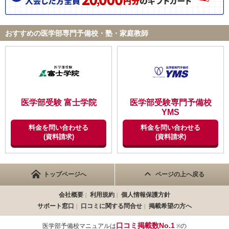
を相談することもできます。 校舎付近の環境は、バス停や路面
電車の電停が近く、街の方に位置するため、アクセスが非常に良
く、付近にコンビニもあります。
ID:3495
おすすめの医学部専門予備校・塾・家庭教師
不適切な口コミを報告する
【サポート体制】
私はオンラインでの受講だったので、少し不安はありましたが、
パソコン(もしくはタブレット端末)や手元カメラを用いることに
より、対面で受ける時と変わらないクオリティで授業を受けるこ
とができました。オンラインなので授業以外では自身で学習をす
ることになりますが、都度担任の方が計画通りに進んでいるのか
医学部受験 富士学院
医学部受験専門予備校
を確認してくださったり、悩みや受験において分からない点につ
YMS
いての相談を聞いてくださいました。そのため、自宅でも学習で
料金を問い合わせる
料金を問い合わせる
きるならば、登校せずとも登校する場合と同じ学習成果を得るこ
(資料請求)
(資料請求)
とができると思います。
【料金】
トップページへ
ページの上へ戻る
医学部専門予備校であり、1対1の個別指導であることや、医学
部受験に関する情報などその他手厚いサポートを受けることがで
会社概要
利用規約
個人情報保護方針
きるという理由から、費用はホームページでも確認できますが高
サポート窓口
口コミに関する問合せ
掲載希望の方へ
額です。しかし、生徒本人にやる気があり、積極的な学習姿勢が
あれば、より合格しやすい受験校を提案してくださることも全て
口コミ掲載数No.1
医学部予備校マニュアルは
の
※