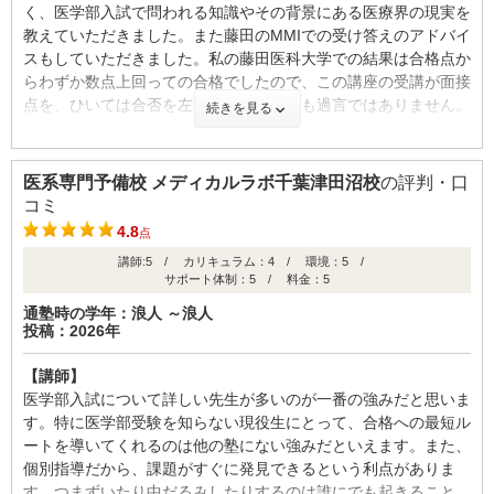
【料金】
く、医学部入試で問われる知識やその背景にある医療界の現実を
医専で個別なので他の予備校と比べても高いと思いますが、授業
教えていただきました。また藤田のMMIでの受け答えのアドバイ
【サポート体制】
や入試の結果はそれに見合っていたと感じ、自習室が365日開い
スもしていただきました。私の藤田医科大学での結果は合格点か
対面での面談だけでなく、メールでのやり取りを通して、疑問や
ていたことにもとても満足しています。あまり事情はよくわかっ
らわずか数点上回っての合格でしたので、この講座の受講が面接
不安があってもいつでも相談できる環境でした。また、校舎には
てないのですが、河合塾系列ではあるものの河合塾とは異なり浪
点を、ひいては合否を左右したといっても過言ではありません。
続きを見る
常に先生方がいて、校舎に入ったときや帰るときなどに気軽に話
人生は定期に使える学割がもらえません。
しかけていただき、受験期の心の支えになっていました。
【カリキュラム・指導方針・授業内容】
【良かった点（改善してほしい点） 】
面接、小論文、志望理由書対策講座について：ちょうどいい。志
【料金】
医系専門予備校 メディカルラボ千葉津田沼校
の評判・口
365日、8:00すぎ?22:00まで開いていたため、毎日勉強しに行け
望理由書講座では、夏休みに２コマを受講し名古屋大学医学部、
私は小論文試験・面接試験対策講座を受講したので、通常メディ
コミ
たことです。模試が終わった後や入試の時期も自己採点や復習を
藤田医科大学医学部用の志望理由書をそれぞれ制作し、添削して
カルラボに通う際に必要な入学金などはかからない形で入校する
4.8
するために気軽に行けたのでよかったです。授業もわからないと
点
いただいた。志望理由書を書くことをゴールとするわけではな
ことができました。自習室はいつでも利用することができ、かか
ころを丁寧に教えてもらえたり、質問しやすい雰囲気でした。
講師:5 / カリキュラム：4 / 環境：5 /
く、医療界に対する認識を深めることを主眼としたものだった。
った費用は授業料のみでした。
サポート体制：5 / 料金：5
後々このことが面接対策でも生きました。 学科(数、英、理)につ
通塾時の学年：浪人 ～浪人
いて：わたしはこれらの講座を受講していないため、数コマ分を
【良かった点（改善してほしい点） 】
ID:3512
投稿：2026年
体験として受けさせてもらった時の話をします。私は比較的基礎
1対1の授業であり、一人一人にあった指導を受けることができ
不適切な口コミを報告する
ができていたので、基礎からしっかりやり直すような授業は合わ
る点です。小論文や面接は特に、解答が存在しないので、個別授
【講師】
ないと思っていました。しかしメディカルラボさんでは、そのよ
業を受けることで的確なフィードバックを得ることができ、自分
医学部入試について詳しい先生が多いのが一番の強みだと思いま
うな人に合った授業も受けることができます。より二次力を高め
に足りないものにすぐに気づき改善し、合格へ近づくことができ
す。特に医学部受験を知らない現役生にとって、合格への最短ル
たいという方でもメディカルラボの講義は有意義だと思います。
ました。
ートを導いてくれるのは他の塾にない強みだといえます。また、
個別指導だから、課題がすぐに発見できるという利点がありま
【校舎内外の環境について（自習室、交通の便、治安、立地な
す。つまずいたり中だるみしたりするのは誰にでも起きること