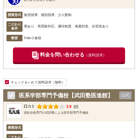
授業形式
集団指導、個別指導、少人数制
こだわり
寮あり、再受験対応、優待制度、推薦対策、自習室あり
条件
教室
Felix小倉校
料金を問い合わせる
（資料請求）
チェックをいれて資料請求（無料）
医系学部専門予備校【武田塾医進館】
公式
口コミ
3.9
4件
逆転合格専門の武田塾による医学部専門予備校
授業形式
こだわり