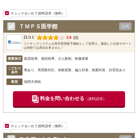
チェックをいれて資料請求（無料）
ＴＭＰＳ医学館
公式
口コミ
3.9
8件
コーチングシステムを医学部受験予備校として初導入。徹底した生徒サポート
は他校では真似出来ません！
授業形式
集団指導、個別指導、少人数制、映像授業
こだわり
寮あり、再受験対応、体験授業、編入対策、推薦対策、自習室あり
条件
教室
福岡天神校
料金を問い合わせる
（資料請求）
チェックをいれて資料請求（無料）