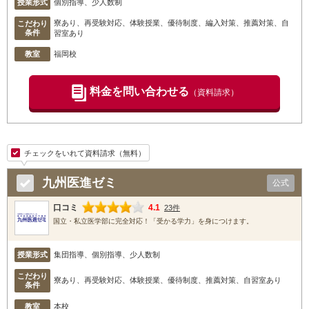
授業形式
個別指導、少人数制
寮あり、再受験対応、体験授業、優待制度、編入対策、推薦対策、自
こだわり
条件
習室あり
教室
福岡校
料金を問い合わせる
（資料請求）
チェックをいれて資料請求（無料）
九州医進ゼミ
公式
口コミ
4.1
23件
国立・私立医学部に完全対応！「受かる学力」を身につけます。
授業形式
集団指導、個別指導、少人数制
こだわり
寮あり、再受験対応、体験授業、優待制度、推薦対策、自習室あり
条件
教室
本校