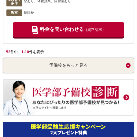
寮あり、体験授業、自習室あり
条件
教室
福岡校
料金を問い合わせる
（資料請求）
52
件中
1
-
10
件を表示
予備校をもっと見る