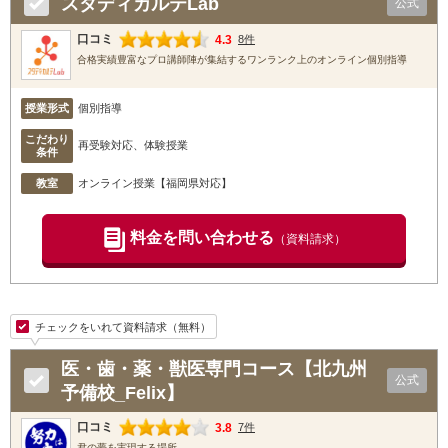
スタディカルテLab
公式
口コミ
4.3
8件
合格実績豊富なプロ講師陣が集結するワンランク上のオンライン個別指導
授業形式
個別指導
こだわり
再受験対応、体験授業
条件
教室
オンライン授業【福岡県対応】
料金を問い合わせる
（資料請求）
チェックをいれて資料請求（無料）
医・歯・薬・獣医専門コース【北九州
公式
予備校_Felix】
口コミ
3.8
7件
君の夢を実現する場所。