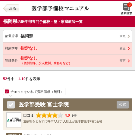
0
戻る
福岡県
の医学部専門予備校・塾・家庭教師一覧
福岡県
都道府県
変更
指定なし
対象学年
変更
指定なし
詳細条件
変更
（個別指導、少人数制、寮ありなど）
52
件中
1
-
10
件を表示
チェックをいれて資料請求（無料）
医学部受験 富士学院
公式
口コミ
4.0
9件
選抜制をとらずに毎年2人に1人以上が医学部医学科に合格