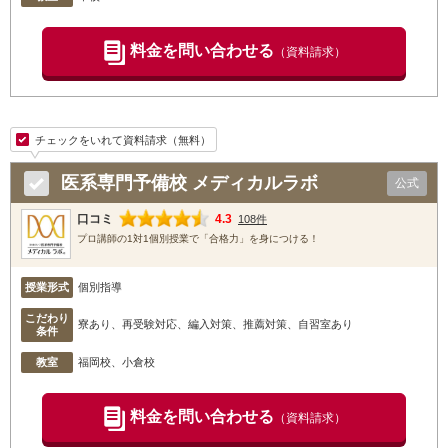
料金を問い合わせる
（資料請求）
チェックをいれて資料請求（無料）
医系専門予備校 メディカルラボ
公式
口コミ
4.3
108件
プロ講師の1対1個別授業で「合格力」を身につける！
授業形式
個別指導
こだわり
寮あり、再受験対応、編入対策、推薦対策、自習室あり
条件
教室
福岡校
、小倉校
料金を問い合わせる
（資料請求）