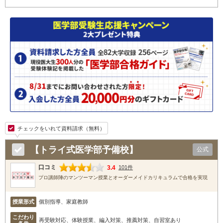
チェックをいれて資料請求（無料）
【トライ式医学部予備校】
公式
口コミ
3.4
101件
プロ講師陣のマンツーマン授業とオーダーメイドカリキュラムで合格を実現
授業形式
個別指導、家庭教師
こだわり
再受験対応、体験授業、編入対策、推薦対策、自習室あり