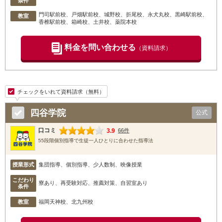
条件
門司駅前校
、戸畑駅前校
、城野校
、折尾校
、永犬丸校
、黒崎駅前校
、
教室
香椎駅前校
、箱崎校
、土井校
、薬院本校
料金を問い合わせる
（資料請求）
チェックをいれて資料請求（無料）
四谷学院
公式
口コミ
3.9
66件
55段階個別指導で生徒一人ひとりに合わせた指導法
授業形式
集団指導、個別指導、少人数制、映像授業
こだわり
寮あり、再受験対応、推薦対策、自習室あり
条件
教室
福岡天神校
、北九州校