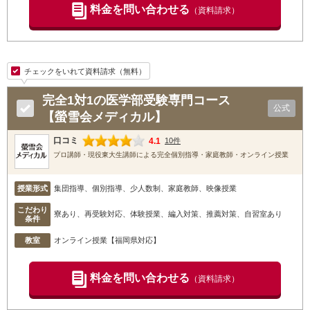
料金を問い合わせる
（資料請求）
チェックをいれて資料請求（無料）
完全1対1の医学部受験専門コース
公式
【螢雪会メディカル】
口コミ
4.1
10件
プロ講師・現役東大生講師による完全個別指導・家庭教師・オンライン授業
授業形式
集団指導、個別指導、少人数制、家庭教師、映像授業
こだわり
寮あり、再受験対応、体験授業、編入対策、推薦対策、自習室あり
条件
教室
オンライン授業【福岡県対応】
料金を問い合わせる
（資料請求）