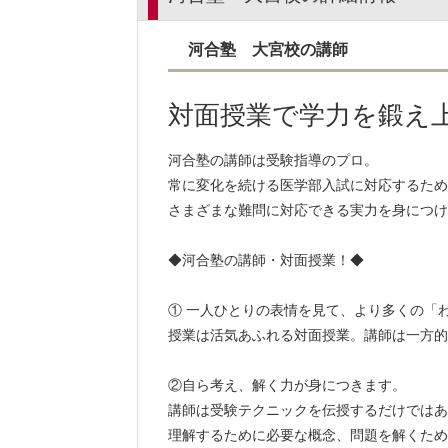
愛媛大学 25名
香
河合塾 大宮校の講師
福井大学 34名
宮
琉球大学 17名
鳥取大学 30名
徳
対面授業で学力を鍛え
秋田大学 41名
山
島根大学 24名
佐
河合塾の講師は受験指導のプロ。
常に変化を続ける医学部入試に対応するため
私立大学
さまざまな難問に対応できる実力を身につけ
慶應義塾大学 44名
日本医科大学 74名
◆河合塾の講師・対面授業！◆
国際医療福祉大学 183名
① 一人ひとりの表情を見て、より多くの「
昭和医科大学 80名
東
授業は活気あふれる対面授業。講師は一方的
帝京大学 74名
近
藤田医科大学 198名
②自ら考え、解く力が身につきます。
日本大学 68名
講師は受験テクニックを伝授するだけではあ
東海大学 82名
理解するために必要な概念、問題を解くため