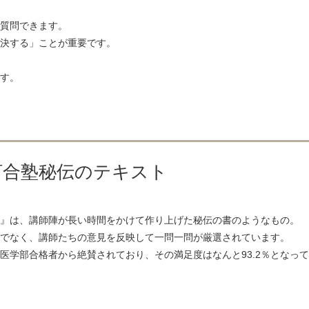
久留米大学 53名
岩手医科大学 110名
獨協医科大学 87名
東京女子医科大学 41名
質問できます。
決する」ことが重要です。
す。
！河合塾秘伝のテキスト
』は、講師陣が長い時間をかけて作り上げた秘伝の書のようなもの。
でなく、講師たちの意見を反映して一問一問が厳選されています。
学部合格者から絶賛されており、その満足度はなんと93.2％となって