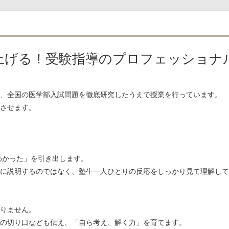
川大学 12名
高知大学 22名
崎大学 17名
弘前大学 21名
札幌医科大学 27名
大分大学 17名
島大学 23名
旭川医科大学 28名
上げる！受験指導のプロフェッショナ
形大学 31名
福島県立医科大学 43名
賀大学 21名
防衛医科大学校 143名
、全国の医学部入試問題を徹底研究したうえで授業を行っています。
させます。
東京慈恵会医科大学 52名
順天堂大学 96名
大阪医科薬科大学 93名
関西医科大学 145名
自治医科大学 43名
東京医科大学 85名
わかった」を引き出します。
邦大学 89名
産業医科大学 43名
に説明するのではなく、塾生一人ひとりの反応をしっかり見て理解して
畿大学 101名
愛知医科大学 182名
東北医科薬科大学 115名
杏林大学 92名
兵庫医科大学 110名
聖マリアンナ医科大学 70名
りません。
金沢医科大学 57名
福岡大学 98名
の切り口なども伝え、「自ら考え、解く力」を育てます。