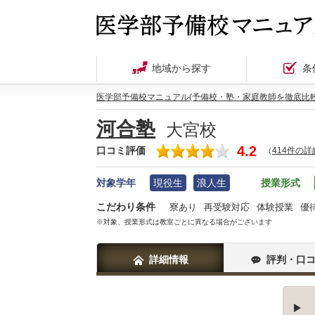
地域から探す
条
医学部予備校マニュアル(予備校・塾・家庭教師を徹底比較
河合塾
大宮校
4.2
口コミ評価
（
414件の
対象学年
現役生
浪人生
授業形式
こだわり条件
寮あり
再受験対応
体験授業
優
※対象、授業形式は教室ごとに異なる場合がございます
詳細情報
評判・口