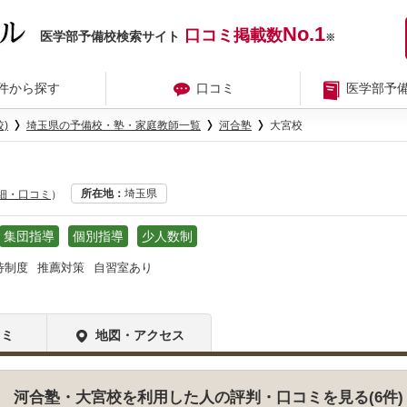
No.1
口コミ掲載数
医学部予備校検索サイト
※
件から探す
口コミ
医学部予
)
埼玉県の予備校・塾・家庭教師一覧
河合塾
大宮校
所在地
埼玉県
詳細・口コミ
）
集団指導
個別指導
少人数制
待制度
推薦対策
自習室あり
コミ
地図・アクセス
河合塾・大宮校を利用した人の評判・口コミを見る(6件)