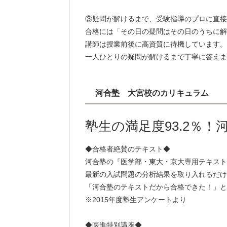
北里大学 93名
埼玉医科大学 58名
③疑問が解けるまで、受験指導のプロに直接
川崎医科大学 58名
合格には「その日の疑問はその日のうちに解
講師は授業前後に高資質に待機しています。
一人ひとりの疑問が解けるまで丁寧に答えま
河合塾 大宮校のカリキュラム
塾生の満足度93.2％
◆合格者絶賛のテキスト◆
河合塾の『医学部・東大・京大専用テキスト
最新の入試問題の分析結果を取り入れるだけ
「河合塾のテキストだから合格できた！」と医
※2015年度塾生アンケートより
◆医進特別講座◆