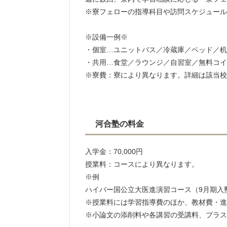
※寮フェローの指導科目や訪問スケジュール
※設備一例※
・個室…ユニットバス／冷蔵庫／ベッド／机
・共用…食堂／ラウンジ／自習室／無料コイ
※寮費：寮により異なります。詳細は該当校
河合塾の料金
入学金：70,000円
授業料：コースにより異なります。
※例
ハイパー国公立大医進演習コース（9月期入塾）
※授業料には学習指導費のほか、教材費・進
※小論文の添削料や各講習の受講料、プラス