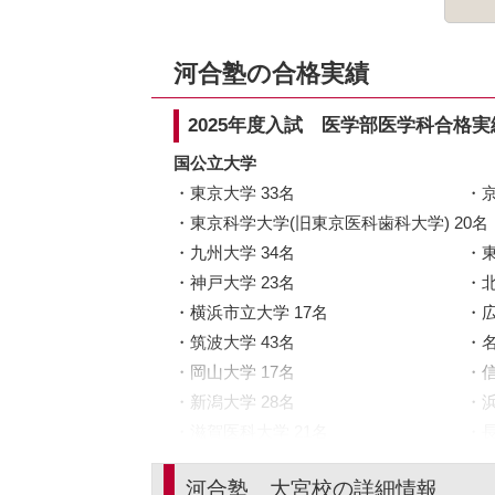
河合塾の合格実績
2025年度入試 医学部医学科合格実
国公立大学
東京大学 33名
京
東京科学大学(旧東京医科歯科大学) 20名
九州大学 34名
東
神戸大学 23名
横浜市立大学 17名
広
筑波大学 43名
岡山大学 17名
信
新潟大学 28名
滋賀医科大学 21名
長
和歌山県立医科大学 24名
群
河合塾 大宮校の詳細情報
岐阜大学 55名