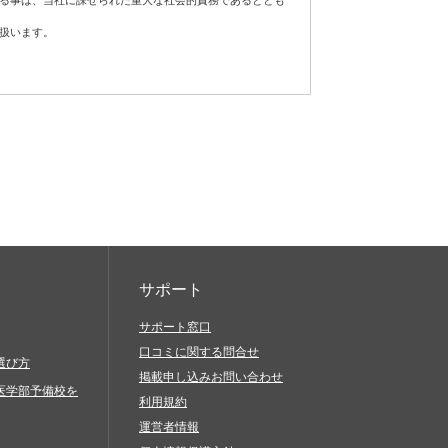
する事は、当社に課せられた重大な社会的責務であるととも
扱います。
フトウェア、通信手段等をご用意いただき、それらを適切に
責任において対処してください。
が発生した場合は適切な是正措置を講じ、個人情報の厳重な
当社サービスを利用したものとみなします。
に基づき適正に対応します。
続的な改善に努めます。
当社サービスに関連して、以下の行為を禁止します。
、脅迫的なもの、他人の名誉を毀損するもの、他人のプラ
の差別につながるもの、倫理的観点などから問題のあるも
サポート
サポート窓口
口コミに関する問合せ
と偽ったりすること（過失に基づき誤認した場合も含む）
選び方
掲載申し込みお問い合わせ
びにその他営利を目的とする一切のこと
医学部予備校を
利用規約
を送信（発信）すること
運営者情報
生、複製、公開、送信、頒布、翻訳、翻案、転載、再利用