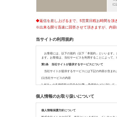
に
◆返信を差し上げるまで、5営業日程お時間を頂
※出来る限り迅速に回答させて頂きますが、内容
当サイトの利用規約
お客様には、以下の規約（以下「本規約」といいます。）
ます。お客様は、当社サービスを利用することによって、
第1条 当社サイトが提供するサービスについて
当社サイトが提供するサービスには下記の内容が含まれま
(1)当社サービスの内容
1.
当社への各種情報の提供会社(塾・予備校など)に対して
2.
お客様からの依頼を受けて、当社への各種情報の提供会
個人情報のお取り扱いについて
3.
定期・不定期に実施する各種のキャンペーンサービス
4.
サイト運営の参考データを得るために実施するアンケー
個人情報保護方針について
5.
お客様が送信(発信)するコンテンツの募集、及び掲載