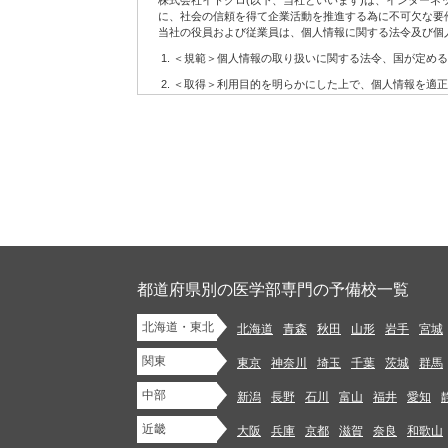
株式会社イトクロ(以下、当社といいます)は、インター
6.
配信の許可を得たお客様に対して配信するメールマガジ
に、社会の信頼を得て企業活動を推進する為に不可欠な要
7.
当社の役員および従業員は、個人情報に関する法令及び個
その他上記に関連するサービス
(2)当社サービスの利用に当たって注意事項
＜規範＞個人情報の取り扱いに関する法令、国が定める
お客様が当社サービスをご利用になる場合には、WEBに
＜取得＞利用目的を明らかにした上で、個人情報を適正
設置、操作いただく必要があります。
＜利用＞取得した個人情報については、法令に基づく場
当社はお客様がWEBにアクセスするための準備、方法な
当社はお客様に対し、当社サービスを提供する義務を負
＜安全管理＞個人情報への不正アクセス、紛失、破壊、
当社は当社サービスの内容の正確性・信頼性・完全性や
管理を行います。
当社サービスの変更等があった後にお客様が当社サービス
＜開示・苦情＞当社では、取り扱う個人情報について、
第2条 お客様の責務
＜継続的改善＞当社では、個人情報保護に関する管理規
当社サイトにおけるコンテンツに関する各種権利は、本規
制定：2006年12月11日
1.
法令に違反するもの、著作権・著作者人格権・商標権等
改訂：2007年7月30日
イバシーを侵害するもの、他人を中傷するもの、公序良俗
改訂：2008年1月22日
のを、当社サービスを通じて掲載、開示、提供または送信(
改訂：2012年9月11日
都道府県別の医学部専門の予備校一覧
改訂：2013年12月10日
2.
未成年者の健全な保護育成を害するような行為をするこ
改訂：2018年5月2日
北海道・東北
3.
法令や条例に違反する行為を行うこと
北海道
青森
秋田
山形
岩手
宮城
株式会社イトクロ 代表取締役 CEO 山木 学
4.
代表取締役 COO 領下 崇
自分以外の人物を名乗ったり、代表権や代理権がないに
関東
東京
神奈川
埼玉
千葉
茨城
群馬
5.
他のお客様または第三者との間での、売買等金銭的な利
【個人情報に関するお問い合わせ】
中部
新潟
長野
石川
富山
福井
愛知
株式会社イトクロ 開発部長
info.privacy@itokuro.jp
6.
商業用の広告、宣伝を目的としたコンテンツ、ジャンク
〒141-0021 東京都品川区上大崎３丁目１番１号 JR東急目
近畿
大阪
兵庫
京都
滋賀
奈良
和歌山
7.
法令または本規約において認められている場合を除き、
当社における個人情報の取扱いについて
またはこれらの目的で使用するために保管すること