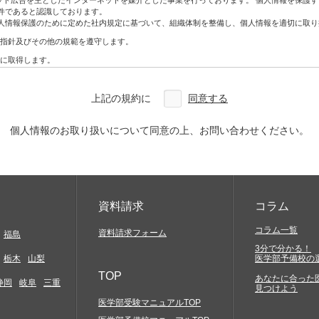
ネット広告を主としたインターネットを媒介とした事業を行っております。 個人情報を保護
ン・DM
件であると認識しております。
人情報保護のために定めた社内規定に基づいて、組織体制を整備し、個人情報を適切に取り
指針及びその他の規範を遵守します。
アクセスしていただく必要があります。お客様には、自らの責任と費用で必要な機器やソ
に取得します。
合を除き、利用目的の範囲内で利用・提供をします。
どについては一切関与いたしません。そこから生じる不具合等に関してはお客様ご自身の
わないものとします。
上記の規約に
同意する
改ざん、漏えいなどの危険を十分に認識し、合理的な安全対策を実施するとともに、問題
確実な提供、アクセス結果などにつきましては一切保証しておりません。
を利用した場合には、お客様は当該変更等の内容を十分に理解し、これに同意したうえで
本人から開示、訂正、利用停止、削除及び苦情相談等のお問い合わせがあった場合は法律
個人情報のお取り扱いについて同意の上、お問い合わせください。
定及び管理体制を整備し、全社員で徹底して運用するとともに定期的な見直しを行い、継
約に特別の規定がある場合を除き、著作権法等の関係諸法令の定めに従うものとします。
の知的財産権やその他他人の権利を侵害するもの、他人に経済的・精神的損害を与えるもの
に反するもの、罵詈雑言に類するもの、嫌悪感を与えるもの、民族的・人種的・その他全て
発信)すること
資料請求
コラム
と
コラム一覧
資料請求フォーム
福島
3分で分かる！
もかかわらず会社などの組織を名乗ったり、または他の人物や組織と提携、協力関係にある
栃木
山梨
医学部予備校の
害の発生する行為及び代価性のない物品の交換や贈与等経済的な利害関係の生じること、並
TOP
あなたに合った
静岡
岐阜
三重
見つけよう
メール、スパムメール、チェーンレター、無限連鎖講、その他勧誘を目的とするコンテンツ
黒ビル4F
医学部受験マニュアルTOP
当社サイトの提供する情報を当社の事前の同意なく、複写、もしくはその他の方法により再