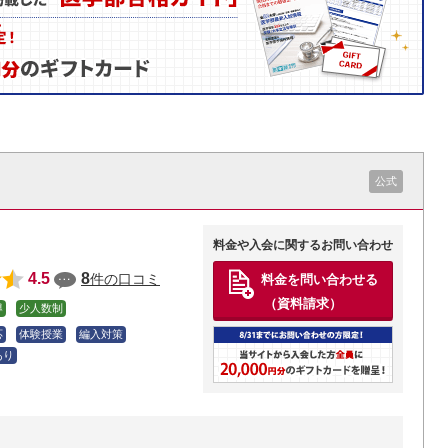
公式
料金や入会に関するお問い合わせ
4.5
8
件の口コミ
料金を問い合わせる
（資料請求）
導
少人数制
応
体験授業
編入対策
あり