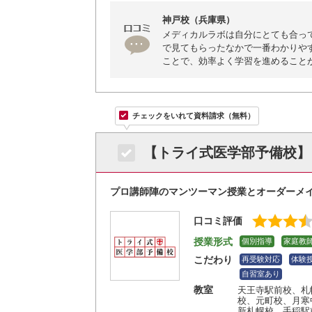
神戸校（兵庫県）
メディカルラボは自分にとても合っ
で見てもらったなかで一番わかりや
ことで、効率よく学習を進めること
チェックをいれて資料請求（無料）
【トライ式医学部予備校】
プロ講師陣のマンツーマン授業とオーダーメ
口コミ評価
授業形式
個別指導
家庭教
こだわり
再受験対応
体験
自習室あり
教室
天王寺駅前校
、札
校
、元町校
、月寒
新札幌校
、手稲駅