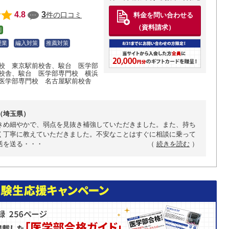
4.8
3
件の口コミ
料金を問い合わせる
（資料請求）
制
授業
編入対策
推薦対策
校 東京駅前校舎
、駿台 医学部
校舎
、駿台 医学部専門校 横浜
医学部専門校 名古屋駅前校舎
（埼玉県）
きめ細やかで、弱点を見抜き補強していただきました。また、持ち
く丁寧に教えていただきました。不安なことはすぐに相談に乗って
活を送る・・・
（
続きを読む
）