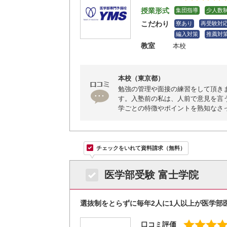
授業形式
集団指導
少人数
こだわり
寮あり
再受験対
編入対策
推薦対
教室
本校
本校（東京都）
勉強の管理や面接の練習をして頂き
す。入塾前の私は、人前で意見を言
学ごとの特徴やポイントを熟知なさ
チェックをいれて資料請求（無料）
医学部受験 富士学院
選抜制をとらずに毎年2人に1人以上が医学部
口コミ評価