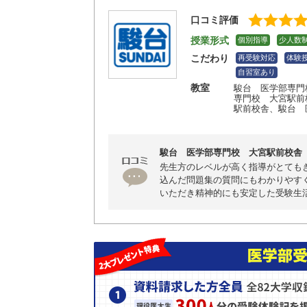
口コミ評価
授業形式
個別指導
少人数
こだわり
再受験対応
体験
自習室あり
教室
駿台 医学部専門
専門校 大宮駅前
駅前校舎
、駿台 
駿台 医学部専門校 大宮駅前校舎
先生方のレベルが高く指導がとても
込んだ問題集の質問にもわかりやす
いただき精神的にも安定した受験生