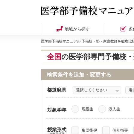
地域から探す
条
医学部予備校マニュアル(予備校・塾・家庭教師を徹底比較
全国
の医学部専門予備校・
検索条件を追加・変更する
都道府県
現役生
浪人生
対象学年
授業形式
集団指導
個別指導
(複数選択可)