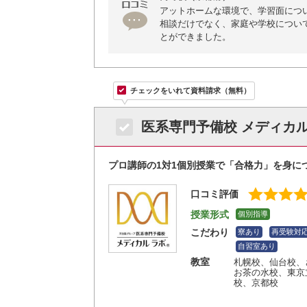
アットホームな環境で、学習面につ
相談だけでなく、家庭や学校につい
とができました。
チェックをいれて資料請求（無料）
医系専門予備校 メディカ
プロ講師の1対1個別授業で「合格力」を身に
口コミ評価
授業形式
個別指導
こだわり
寮あり
再受験対
自習室あり
教室
札幌校
、仙台校
、
お茶の水校
、東京
校
、京都校