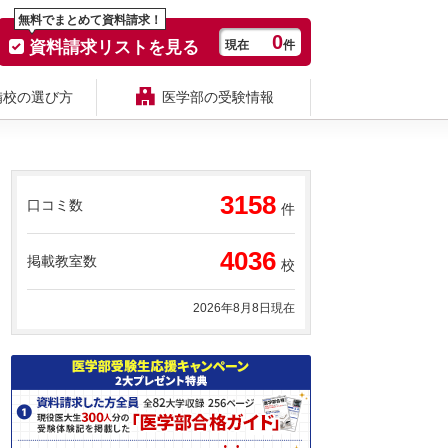
無料でまとめて資料請求！
0
資料請求リストを見る
現在
件
備校の選び方
医学部の受験情報
3158
口コミ数
件
4036
掲載教室数
校
2026年8月8日現在