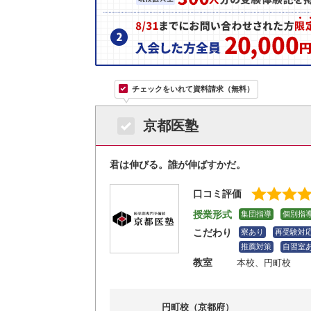
チェックをいれて資料請求（無料）
京都医塾
君は伸びる。誰が伸ばすかだ。
口コミ評価
授業形式
集団指導
個別指
こだわり
寮あり
再受験対
推薦対策
自習室
教室
本校
、円町校
円町校（京都府）