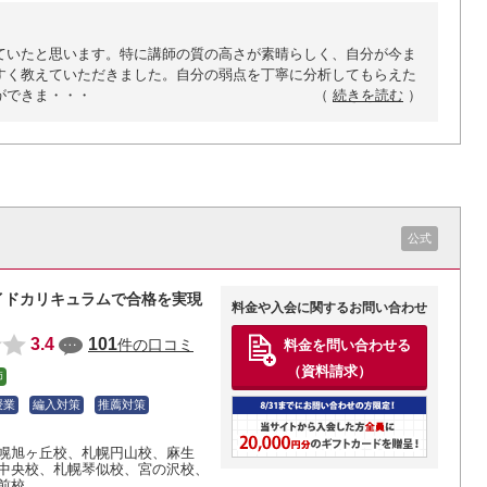
ていたと思います。特に講師の質の高さが素晴らしく、自分が今ま
すく教えていただきました。自分の弱点を丁寧に分析してもらえた
ができま・・・
（
続きを読む
）
公式
イドカリキュラムで合格を実現
料金や入会に関するお問い合わせ
3.4
101
件の口コミ
料金を問い合わせる
（資料請求）
師
授業
編入対策
推薦対策
幌旭ヶ丘校
、札幌円山校
、麻生
中央校
、札幌琴似校
、宮の沢校
、
前校