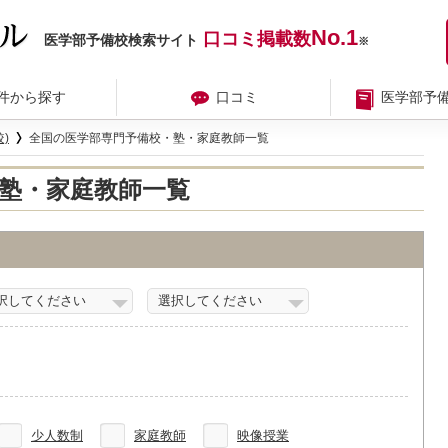
No.1
口コミ掲載数
医学部予備校検索サイト
※
件から探す
口コミ
医学部予
)
全国の医学部専門予備校・塾・家庭教師一覧
塾・家庭教師一覧
少人数制
家庭教師
映像授業