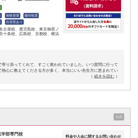
（資料請求）
制
応
体験授業
優待制度
策
自習室あり
名古屋校
、鹿児島校
、東京御茶ノ
京十条校
、広島校
、京都校
、横浜
で寄り添ってくれて、すごく救われていました。いつ質問に行って
で熱心に教えてくださる方が多く、本当にいい先生方に恵まれてい
（
続きを読む
）
公式
医学部専門校
料金や入会に関するお問い合わせ