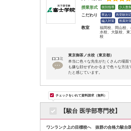
授業形式
個別指導
少人数
こだわり
寮あり
再受験対
編入対策
推薦対
教室
福岡校
、岡山校
、
水校
、大阪校
、東
校
東京御茶ノ水校（東京都）
本当に色々な先生がたくさんの場面
も嫌な顔せずわかるまで色々な方法
たと感じています。
チェックをいれて資料請求（無料）
【駿台 医学部専門校】
ワンランク上の目標校へ 抜群の合格力駿台