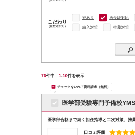
寮あり
再受験対応
こだわり
(複数選択可)
編入対策
推薦対策
76
件中
1
-
10
件を表示
チェックをいれて資料請求（無料）
医学部受験専門予備校YM
医学部合格まで続く担任指導と二次対策、推薦
口コミ評価