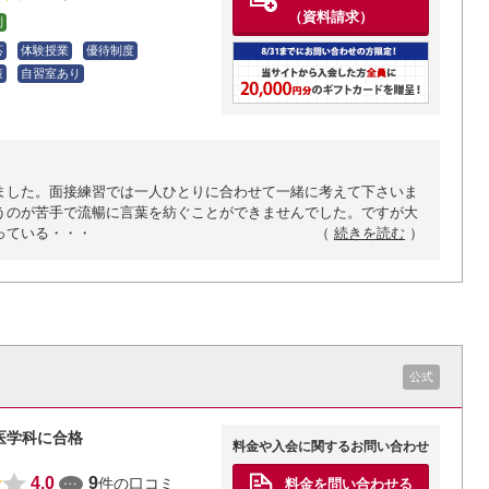
（資料請求）
制
応
体験授業
優待制度
策
自習室あり
ました。面接練習では一人ひとりに合わせて一緒に考えて下さいま
うのが苦手で流暢に言葉を紡ぐことができませんでした。ですが大
っている・・・
（
続きを読む
）
公式
医学科に合格
料金や入会に関するお問い合わせ
4.0
9
件の口コミ
料金を問い合わせる