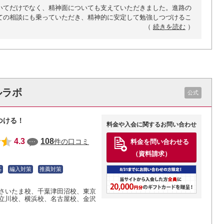
いてだけでなく、精神面についても支えていただきました。進路の
ての相談にも乗っていただき、精神的に安定して勉強しつづけるこ
（
続きを読む
）
ルラボ
公式
つける！
料金や入会に関するお問い合わせ
4.3
108
件の口コミ
料金を問い合わせる
（資料請求）
応
編入対策
推薦対策
さいたま校
、千葉津田沼校
、東京
立川校
、横浜校
、名古屋校
、金沢