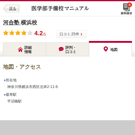
0
戻る
河合塾
横浜校
4.2
口コミ:
25
件
点
詳細
評判・
地図
情報
口コミ
地図・アクセス
所在地
神奈川県横浜市西区北幸2-11-6
最寄駅
平沼橋駅