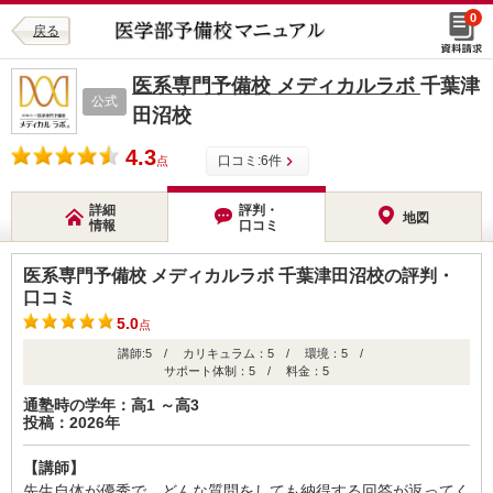
0
戻る
医系専門予備校 メディカルラボ
千葉津
公式
田沼校
4.3
口コミ:
6
件
点
詳細
評判・
地図
情報
口コミ
医系専門予備校 メディカルラボ 千葉津田沼校の評判・
口コミ
5.0
点
講師:5 / カリキュラム：5 / 環境：5 /
サポート体制：5 / 料金：5
通塾時の学年：高1 ～高3
投稿：2026年
【講師】
先生自体が優秀で、どんな質問をしても納得する回答が返ってく