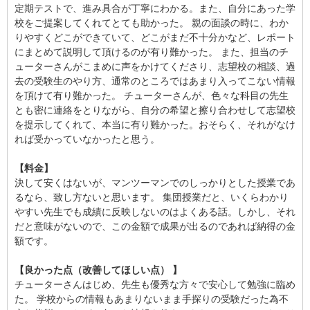
定期テストで、進み具合が丁寧にわかる。また、自分にあった学
校をご提案してくれてとても助かった。 親の面談の時に、わか
りやすくどこができていて、どこがまだ不十分かなど、レポート
にまとめて説明して頂けるのが有り難かった。 また、担当のチ
ューターさんがこまめに声をかけてくださり、志望校の相談、過
去の受験生のやり方、通常のところではあまり入ってこない情報
を頂けて有り難かった。 チューターさんが、色々な科目の先生
とも密に連絡をとりながら、自分の希望と擦り合わせして志望校
を提示してくれて、本当に有り難かった。おそらく、それがなけ
れば受かっていなかったと思う。
【料金】
決して安くはないが、マンツーマンでのしっかりとした授業であ
るなら、致し方ないと思います。 集団授業だと、いくらわかり
やすい先生でも成績に反映しないのはよくある話。しかし、それ
だと意味がないので、この金額で成果が出るのであれば納得の金
額です。
【良かった点（改善してほしい点） 】
チューターさんはじめ、先生も優秀な方々で安心して勉強に臨め
た。 学校からの情報もあまりないまま手探りの受験だった為不