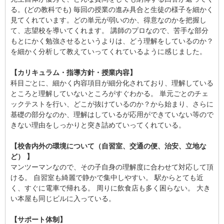
る。(どの教科でも) 毎回の授業の進み具合と生徒の様子を細かく
見てくれています。どの単元が弱いのか、得意なのかを把握し
て、志望校を導いてくれます。 講師のプロなので、苦手な部分
もとにかく勉強させるというよりは、どう理解をしているのか？
を細かく分析して教えていってくれているように感じました。
【カリキュラム・指導方針・授業内容】
科目ごとに、細かく内容項目が細分化されており、理解している
ところと理解していないところがすぐわかる。 単元ごとのチェ
ックテストを行い、どこが抜けているのか？から始まり、さらに
基礎の部分なのか、理解はしているが応用ができていない等ので
きない理由をしっかりと突き詰めていってくれている。
【校舎内外の環境について（自習室、交通の便、治安、立地な
ど） 】
マンツーマンなので、その子自身の理解度に合わせて対応して頂
ける。 自習室も綺麗で静かで集中しやすい。 駅からとても近
く、すぐに電車で帰れる。 周りに飲食店も多く困らない。 大き
い本屋も同じビルに入っている。
【サポート体制】