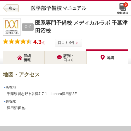
0
戻る
医系専門予備校 メディカルラボ
千葉津
公式
田沼校
4.3
口コミ:
6
件
点
詳細
評判・
地図
情報
口コミ
地図・アクセス
所在地
千葉県習志野市谷津7-7-1 Loharu津田沼3F
最寄駅
津田沼駅 他