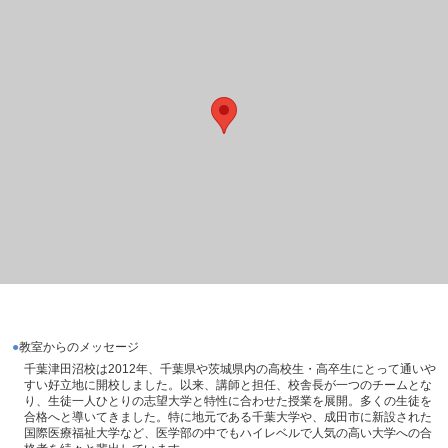
教室からのメッセージ
千葉津田沼校は2012年、千葉県や茨城県内の高校生・高卒生にとって通いや
すい好立地に開校しました。以来、講師と担任、校舎長が一つのチームとな
り、生徒一人ひとりの志望大学と特性に合わせた授業を展開。多くの生徒を
合格へと導いてきました。特に地元である千葉大学や、成田市に新設された
国際医療福祉大学など、医学部の中でもハイレベルで人気の高い大学への合