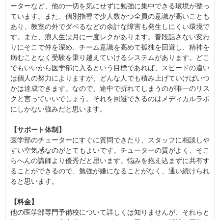
ーターなど、他の一切を気にせずに勉強に集中できる環境が整っ
ています。また、個別指導で少人数かつ全員の意識が高いことも
あり、教室の外でダベるなどの余計な障害も発生しにくい環境で
す。また、浪人生は月に一度レクがあります。普段話さない変わ
りにそこで仲を深め、チーム意識を高めて孤独を回避し、精神を
病むことなく受験を乗り越えていけるシステムがあります。どこ
でもいいから医学部に入るという目標であれば、スピードの違い
は個人の努力によりますが、どんな人でも積み上げていけばいつ
かは達成できます。なので、途中で折れてしまうのが唯一のリス
クと言っていいでしょう。それを回避できるのはメディカルラボ
にしかない強みだと思います。
【サポート体制】
医学部のチューターにすぐに質問できたり、スタッフに相談しや
すい空気感なのがとてもよいです。チューターの質がよく、そこ
らへんの講師より優秀だと思います。悩みを抱え込まずに共有す
ることができるので、勉強が嫌になることがなく、通い続けられ
ると思います。
【料金】
他の医学部専門予備校について詳しくは知りませんが、それらと