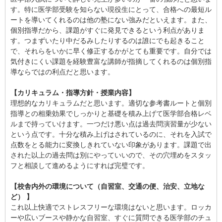
す。特に医学部受験を知らない現役生にとって、合格への最短ル
ートを導いてくれるのは他の塾にない強みだといえます。また、
個別指導だから、課題がすぐに発見できるという利点がありま
す。つまずいたり中だるみしたりするのは誰にでも起きること
で、それらをいかに早く修正するかがとても重要です。自分では
気付きにくい課題を経験豊富な講師が指摘してくれるのは個別指
導ならではの利点だと思います。
【カリキュラム・指導方針・授業内容】
理想的なカリキュラムだと思います。適切な参考書ルートと個別
指導との相乗効果でしっかりと基礎を積み上げて医学部合格レベ
ルまで持っていけます。一つだけ悪い点は過去問演習量が少ない
という点です。十分な積み上げはされているのに、それを入試で
点数をとる能力に変換しきれていない印象があります。課題で出
された以上の過去問は別にやっていいので、その穴埋めをスタッ
フと相談して進めるようにすれば完璧です。
【校舎内外の環境について（自習室、交通の便、治安、立地な
ど） 】
これ以上快適でストレスフリーな環境はないと思います。ロッカ
ーや広いブースや静かな自習室、すぐに質問できる医学部のチュ