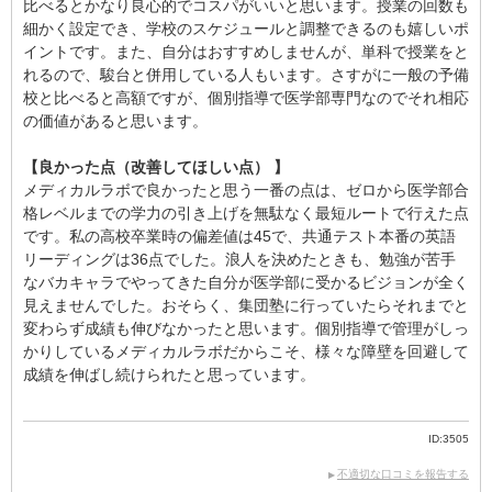
比べるとかなり良心的でコスパがいいと思います。授業の回数も
細かく設定でき、学校のスケジュールと調整できるのも嬉しいポ
イントです。また、自分はおすすめしませんが、単科で授業をと
れるので、駿台と併用している人もいます。さすがに一般の予備
校と比べると高額ですが、個別指導で医学部専門なのでそれ相応
の価値があると思います。
【良かった点（改善してほしい点） 】
メディカルラボで良かったと思う一番の点は、ゼロから医学部合
格レベルまでの学力の引き上げを無駄なく最短ルートで行えた点
です。私の高校卒業時の偏差値は45で、共通テスト本番の英語
リーディングは36点でした。浪人を決めたときも、勉強が苦手
なバカキャラでやってきた自分が医学部に受かるビジョンが全く
見えませんでした。おそらく、集団塾に行っていたらそれまでと
変わらず成績も伸びなかったと思います。個別指導で管理がしっ
かりしているメディカルラボだからこそ、様々な障壁を回避して
成績を伸ばし続けられたと思っています。
ID:3505
不適切な口コミを報告する