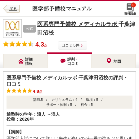
0
戻る
医系専門予備校 メディカルラボ
千葉津
公式
田沼校
4.3
口コミ:
6
件
点
詳細
評判・
地図
情報
口コミ
医系専門予備校 メディカルラボ 千葉津田沼校の評判・
口コミ
4.8
点
講師:5 / カリキュラム：4 / 環境：5 /
サポート体制：5 / 料金：5
通塾時の学年：浪人 ～浪人
投稿：2026年
【講師】
医学部入試について詳しい先生が多いのが一番の強みだと思いま