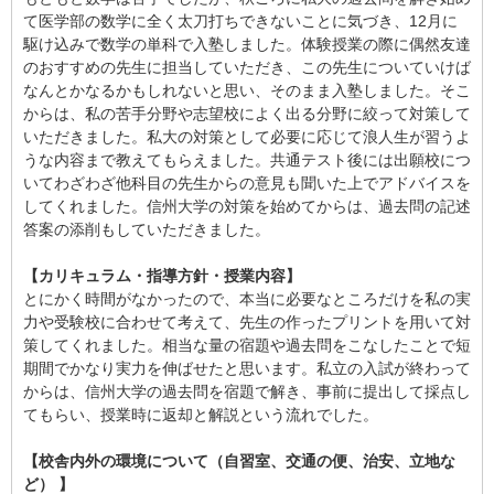
て医学部の数学に全く太刀打ちできないことに気づき、12月に
駆け込みで数学の単科で入塾しました。体験授業の際に偶然友達
のおすすめの先生に担当していただき、この先生についていけば
なんとかなるかもしれないと思い、そのまま入塾しました。そこ
からは、私の苦手分野や志望校によく出る分野に絞って対策して
いただきました。私大の対策として必要に応じて浪人生が習うよ
うな内容まで教えてもらえました。共通テスト後には出願校につ
いてわざわざ他科目の先生からの意見も聞いた上でアドバイスを
してくれました。信州大学の対策を始めてからは、過去問の記述
答案の添削もしていただきました。
【カリキュラム・指導方針・授業内容】
とにかく時間がなかったので、本当に必要なところだけを私の実
力や受験校に合わせて考えて、先生の作ったプリントを用いて対
策してくれました。相当な量の宿題や過去問をこなしたことで短
期間でかなり実力を伸ばせたと思います。私立の入試が終わって
からは、信州大学の過去問を宿題で解き、事前に提出して採点し
てもらい、授業時に返却と解説という流れでした。
【校舎内外の環境について（自習室、交通の便、治安、立地な
ど） 】