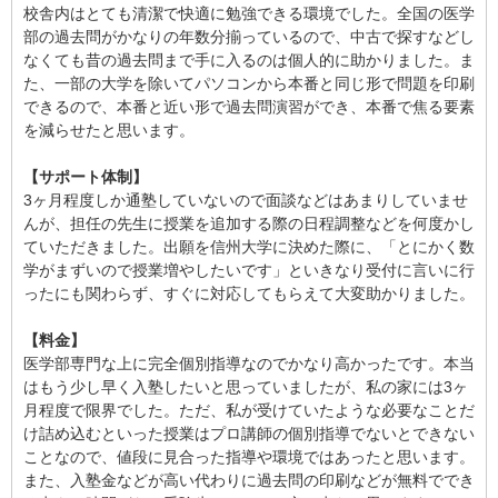
校舎内はとても清潔で快適に勉強できる環境でした。全国の医学
部の過去問がかなりの年数分揃っているので、中古で探すなどし
なくても昔の過去問まで手に入るのは個人的に助かりました。ま
た、一部の大学を除いてパソコンから本番と同じ形で問題を印刷
できるので、本番と近い形で過去問演習ができ、本番で焦る要素
を減らせたと思います。
【サポート体制】
3ヶ月程度しか通塾していないので面談などはあまりしていませ
んが、担任の先生に授業を追加する際の日程調整などを何度かし
ていただきました。出願を信州大学に決めた際に、「とにかく数
学がまずいので授業増やしたいです」といきなり受付に言いに行
ったにも関わらず、すぐに対応してもらえて大変助かりました。
【料金】
医学部専門な上に完全個別指導なのでかなり高かったです。本当
はもう少し早く入塾したいと思っていましたが、私の家には3ヶ
月程度で限界でした。ただ、私が受けていたような必要なことだ
け詰め込むといった授業はプロ講師の個別指導でないとできない
ことなので、値段に見合った指導や環境ではあったと思います。
また、入塾金などが高い代わりに過去問の印刷などが無料ででき