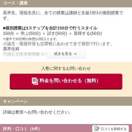
コース・講座
【全国から届く最新情報と、蓄積した情報で合格を後押し】
全国に展開する27校舎のネットワークを最大限活用し、国公立・私
高卒生、現役生共に、全ての授業は講師と生徒1対1の個別授業で
立大学医学部の一般選抜・推薦選抜の詳細データを提供します。
す。
医学部合格に必要な最新情報は専門誌の発行や説明会、講演会な
ど、さまざまな形で生徒と保護者に発信しています。
■個別授業は3ステップを合計150分で行うスタイル
150分 ＝ 学ぶ(50分) ＋ 試す(50分) ＋ 習得する(50分)
※途中で10分間の休憩が2回入ります。
小論文・面接対策も志望校にあわせて全て個別で行います。
高卒生科
続きを見る
①国公立医学部受験コース
②私立医学部受験コース
週8回の1対1授業のほか、演習授業や各種テストも組み込んだ総合
入塾に関するお問い合わせ
受験指導コースです。
現役生科（高3生）
料金を問い合わせる（無料）
①医学部総合コース
週4回の1対1の個別授業のほか、演習授業や各種テストも組み込ん
だ総合受験指導コースです。
②医学部科目選択コース
キャンペーン
1科目から受講できる単科制のコースです。
詳細は教室へお問い合わせください。
現役生科（高2生・高1生）
①医学部総合コース
週3回の1対1の個別授業のほか、演習授業や各種テストも組み込ん
評判・口コミ（6件）
口コミを投稿する