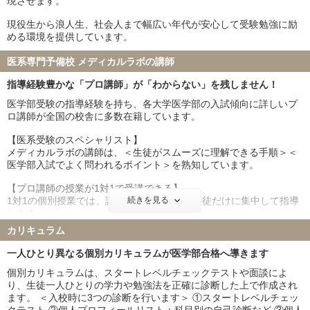
浜松医科大学 10名
三重大学 5名
現させます。
滋賀医科大学 4名
長崎大学 5名
現役生から浪人生、社会人まで幅広い年代が安心して受験勉強に励
熊本大学 2名
和歌山県立医科大学 2名
める環境を提供しています。
群馬大学 3名
富山大学 9名
医系専門予備校 メディカルラボの講師
岐阜大学 6名
鹿児島大学 1名
山口大学 4名
愛媛大学 6名
指導経験豊かな「プロ講師」が「わからない」を残しません！
香川大学 6名
高知大学 15名
医学部受験の指導経験を持ち、各大学医学部の入試傾向に詳しいプ
福井大学 6名
宮崎大学 5名
ロ講師が全国の校舎に多数在籍しています。
弘前大学 4名
琉球大学 4名
【医系受験のスペシャリスト】
札幌医科大学 4名
大分大学 2名
メディカルラボの講師は、＜生徒がスムーズに理解できる手順＞＜
鳥取大学 5名
徳島大学 7名
医学部入試でよく問われるポイント＞を熟知しています。
旭川医科大学 2名
秋田大学 3名
【プロ講師の授業が1対1で受講できる】
山形大学 5名
福島県立医科大学 3名
1対1の個別授業では、講師は目の前にいる生徒だけに集中して指導
続きを見る
島根大学 5名
佐賀大学 1名
します。
防衛医科大学校 10名
生徒と講師の距離は約1メートル。
カリキュラム
わずかな表情の変化にも気付き、「わかったつもり」を逃しませ
私立大学
ん。
一人ひとり異なる個別カリキュラムが医学部合格へ導きます
慶應義塾大学 38名
東京慈恵会医科大学 55名
個別カリキュラムは、スタートレベルチェックテストや面談によ
【講師の資質を見極めて採用】
順天堂大学 44名
日本医科大学 21名
り、生徒一人ひとりの学力や勉強法を正確に診断した上で作成され
生徒と講師の距離が近いからこそ、生徒の良き理解者となれるかど
大阪医科薬科大学 34名
関西医科大学 43名
ます。 ＜入校時に3つの診断を行います＞ ①スタートレベルチェッ
うかが大切です。
国際医療福祉大学 42名
自治医科大学 11名