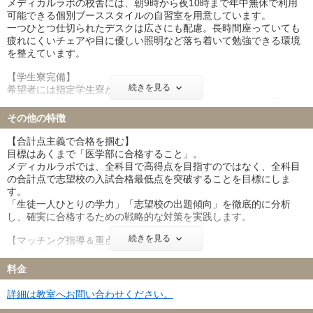
メディカルラボの校舎には、朝9時から夜10時まで年中無休で利用
…講師と相談し、必要に応じて学習スケジュールを調整します。
可能できる個別ブーススタイルの自習室を用意しています。
また、志望校の変更が生じた場合はカリキュラムの修正を行いま
一つひとつ仕切られたデスクは広さにも配慮。長時間座っていても
す。
疲れにくいチェアや目に優しい照明など落ち着いて勉強できる環境
④講義報告書作成
を整えています。
…授業の内容、進捗状況、今後の方針についての報告書を定期的
【学生寮完備】
に保護者の方にお届けします。
続きを見る
希望者には指定学生寮が用意されています。
⑤願書作成サポート
それぞれの寮では、一人暮らしの不安をスタッフがあらゆる面でし
…願書の書き方や大学への提出状況、スケジュールなどを随時確
っかりとサポートします。
その他の特徴
認し、願書提出が完了するまでしっかりとサポート願書の書き方指
・朝夕2食付…栄養士が考えた手作りの食事を提供します
導、大学への提出完了までのフォロー
・設備充実…居室には必要な家具が揃っており、初日から快適な生
【合計点主義で合格を掴む】
活をスタートすることができます。
目標はあくまで「医学部に合格すること」。
また、ランドリーコーナー等の各種設備も整っています。
メディカルラボでは、全科目で高得点を目指すのではなく、全科目
の合計点で志望校の入試合格最低点を突破することを目標にしま
※設備の内容は寮により異なります。詳細はお問い合わせくださ
す。
い。
「生徒一人ひとりの学力」「志望校の出題傾向」を徹底的に分析
し、確実に合格するための戦略的な対策を実践します。
続きを見る
【マッチング指導＆重点校対策】
生徒の特性と大学の出題傾向には相性があります。
生徒が希望する志望校に加えて、相性がマッチする大学を受験校と
料金
することで、医学部への合格可能性を高めます。
また、相性の良い大学を「重点校」とし、重点校の出題傾向に的を
詳細は教室へお問い合わせください。
絞った対策を直前期に徹底的に行います。