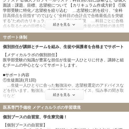
クテスト ②個人プロフィールリスト：科目別の自己診断など ③個人
生徒から信頼される資質があるかどうかを重視し、講師を採用して
面談：課題、目標、志望校について 【カリキュラム作成方針】 ①医
います。
東京医科大学 19名
昭和医科大学 6名
学部受験に特化／志望校を絞り込む …志望校に的を絞り、‘‘全科
東邦大学 19名
産業医科大学 49名
目高得点を目指す’’のではなく‘‘全科目の合計点で合格最低点を突破
帝京大学 33名
近畿大学 45名
する”ためのカリキュラムを作成。 ②効率重視 …科目ごとに合格
続きを見る
点を取るための目標を設定し、担任や講師が生徒の志望校の過去問
愛知医科大学 31名
藤田医科大学 39名
を徹底分析した結果を基にカリキュラムを作成。 ③必要に応じて
東北医科薬科大学 7名
杏林大学 43名
「基礎力養成期」を設定 …入試レベルの問題演習のスタートに向
サポート体制
日本大学 26名
兵庫医科大学 63名
けて準備が必要な生徒には、「基礎力養成期」を設定。短期間で
聖マリアンナ医科大学 49名
東海大学 26名
「基礎力」を養い、遅れを取り戻すだけでなく、志望校合格の力ヘ
個別担任が講師とチームを組み、生徒や保護者を合格までサポート
とつなげます。
金沢医科大学 40名
福岡大学 50名
【メディカルラボの個別担任】
北里大学 43名
久留米大学 54名
医学部受験の知識が豊富な担任が生徒一人ひとりに付き、講師と組
むチームの中心となってサポートします。
岩手医科大学 35名
埼玉医科大学 30名
獨協医科大学 6名
東京女子医科大学 51名
■サポート内容
川崎医科大学 49名
①生徒面談(月1回)
…生徒一人ひとりに合った勉強法や、志望校選定のアドバイスな
【2026年度医学部医学科合格者数1,339名！】
どを行います。勉強法、志望校選定のアドバイス、悩み事の聞き取
（イベント参加者や模試のみの受験者は含まれません）
続きを見る
りなど
②保護者面談(学期ごと)
医系専門予備校 メディカルラボの学習環境
…不安や悩みのお子様に関する不安解消、受験情報の伝達お知ら
せなど
個別ブースの自習室、学生寮完備！
【個別ブースの自習室】
③カリキュラム、学習スケジュールの調整