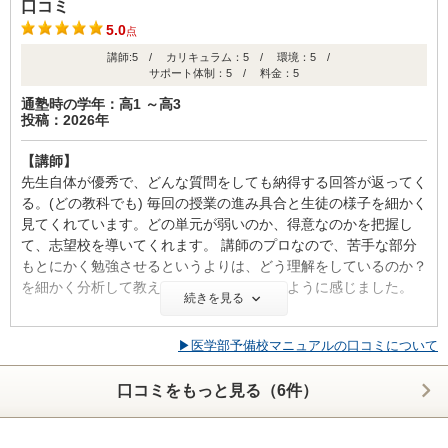
口コミ
理想的なカリキュラムだと思います。適切な参考書ルートと個別
5.0
点
指導との相乗効果でしっかりと基礎を積み上げて医学部合格レベ
講師:5 / カリキュラム：5 / 環境：5 /
ルまで持っていけます。一つだけ悪い点は過去問演習量が少ない
サポート体制：5 / 料金：5
という点です。十分な積み上げはされているのに、それを入試で
通塾時の学年：高1 ～高3
点数をとる能力に変換しきれていない印象があります。課題で出
投稿：2026年
された以上の過去問は別にやっていいので、その穴埋めをスタッ
フと相談して進めるようにすれば完璧です。
【講師】
先生自体が優秀で、どんな質問をしても納得する回答が返ってく
【校舎内外の環境について（自習室、交通の便、治安、立地な
る。(どの教科でも) 毎回の授業の進み具合と生徒の様子を細かく
ど） 】
見てくれています。どの単元が弱いのか、得意なのかを把握し
これ以上快適でストレスフリーな環境はないと思います。ロッカ
て、志望校を導いてくれます。 講師のプロなので、苦手な部分
ーや広いブースや静かな自習室、すぐに質問できる医学部のチュ
もとにかく勉強させるというよりは、どう理解をしているのか？
ーターなど、他の一切を気にせずに勉強に集中できる環境が整っ
を細かく分析して教えていってくれているように感じました。
ています。また、個別指導で少人数かつ全員の意識が高いことも
続きを見る
あり、教室の外でダベるなどの余計な障害も発生しにくい環境で
【カリキュラム・指導方針・授業内容】
す。また、浪人生は月に一度レクがあります。普段話さない変わ
▶医学部予備校マニュアルの口コミについて
科目ごとに、細かく内容項目が細分化されており、理解している
りにそこで仲を深め、チーム意識を高めて孤独を回避し、精神を
ところと理解していないところがすぐわかる。 単元ごとのチェ
病むことなく受験を乗り越えていけるシステムがあります。どこ
口コミをもっと見る（6件）
ックテストを行い、どこが抜けているのか？から始まり、さらに
でもいいから医学部に入るという目標であれば、スピードの違い
基礎の部分なのか、理解はしているが応用ができていない等ので
は個人の努力によりますが、どんな人でも積み上げていけばいつ
きない理由をしっかりと突き詰めていってくれている。
かは達成できます。なので、途中で折れてしまうのが唯一のリス