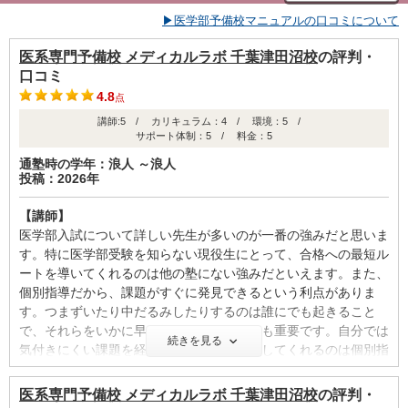
だ総合受験指導コースです。
②医学部科目選択コース
▶医学部予備校マニュアルの口コミについて
1科目から受講できる単科制のコースです。
医系専門予備校 メディカルラボ 千葉津田沼校
の評判・
口コミ
4.8
点
講師:5 / カリキュラム：4 / 環境：5 /
サポート体制：5 / 料金：5
通塾時の学年：浪人 ～浪人
投稿：2026年
【講師】
医学部入試について詳しい先生が多いのが一番の強みだと思いま
す。特に医学部受験を知らない現役生にとって、合格への最短ル
ートを導いてくれるのは他の塾にない強みだといえます。また、
個別指導だから、課題がすぐに発見できるという利点がありま
す。つまずいたり中だるみしたりするのは誰にでも起きること
で、それらをいかに早く修正するかがとても重要です。自分では
続きを見る
気付きにくい課題を経験豊富な講師が指摘してくれるのは個別指
導ならではの利点だと思います。
医系専門予備校 メディカルラボ 千葉津田沼校
の評判・
【カリキュラム・指導方針・授業内容】