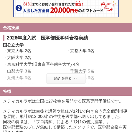
合格実績
2026年度入試 医学部医学科合格実績
国公立大学
東京大学 2名
京都大学 3名
大阪大学 2名
東京科学大学(旧東京医科歯科大学) 4名
山梨大学 3名
千葉大学 5名
九州大学 6名
東北大学 6名
続きを見る
名古屋大学 7名
神戸大学 1名
特徴
北海道大学 4名
大阪公立大学 5名
横浜市立大学 3名
広島大学 3名
メディカルラボは全国に27校舎を展開する医系専門予備校です。
奈良県立医科大学 6名
筑波大学 5名
メディカルラボは生徒と講師や担任が1対1で向き合う完全個別指導
名古屋市立大学 12名
京都府立医科大学 1名
を展開。累計約12,000名の生徒を医学部へ送り出してきました。
岡山大学 4名
信州大学 5名
同校の特徴は、「プロ講師」による「1対1の個別授業」。
金沢大学 3名
新潟大学 4名
医学部受験のプロが集結して構築したメソッドで、医学部合格を実