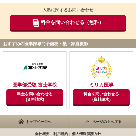
クと言っていいでしょう。それを回避できるのはメディカルラボ
【校舎内外の環境について（自習室、交通の便、治安、立地な
入塾に関するお問い合わせ
にしかない強みだと思います。
ど） 】
マンツーマンなので、その子自身の理解度に合わせて対応して頂
料金を問い合わせる（無料）
【サポート体制】
ける。 自習室も綺麗で静かで集中しやすい。 駅からとても近
医学部のチューターにすぐに質問できたり、スタッフに相談しや
く、すぐに電車で帰れる。 周りに飲食店も多く困らない。 大き
すい空気感なのがとてもよいです。チューターの質がよく、そこ
い本屋も同じビルに入っている。
らへんの講師より優秀だと思います。悩みを抱え込まずに共有す
おすすめの医学部専門予備校・塾・家庭教師
ることができるので、勉強が嫌になることがなく、通い続けられ
【サポート体制】
ると思います。
定期テストで、進み具合が丁寧にわかる。また、自分にあった学
校をご提案してくれてとても助かった。 親の面談の時に、わか
【料金】
りやすくどこができていて、どこがまだ不十分かなど、レポート
他の医学部専門予備校について詳しくは知りませんが、それらと
にまとめて説明して頂けるのが有り難かった。 また、担当のチ
比べるとかなり良心的でコスパがいいと思います。授業の回数も
医学部受験 富士学院
ミリカ医専
ューターさんがこまめに声をかけてくださり、志望校の相談、過
細かく設定でき、学校のスケジュールと調整できるのも嬉しいポ
去の受験生のやり方、通常のところではあまり入ってこない情報
イントです。また、自分はおすすめしませんが、単科で授業をと
料金を問い合わせる
料金を問い合わせる
を頂けて有り難かった。 チューターさんが、色々な科目の先生
(資料請求)
(資料請求)
れるので、駿台と併用している人もいます。さすがに一般の予備
とも密に連絡をとりながら、自分の希望と擦り合わせして志望校
校と比べると高額ですが、個別指導で医学部専門なのでそれ相応
を提示してくれて、本当に有り難かった。おそらく、それがなけ
の価値があると思います。
れば受かっていなかったと思う。
トップページへ
ページの上へ戻る
【良かった点（改善してほしい点） 】
【料金】
メディカルラボで良かったと思う一番の点は、ゼロから医学部合
会社概要
利用規約
個人情報保護方針
決して安くはないが、マンツーマンでのしっかりとした授業であ