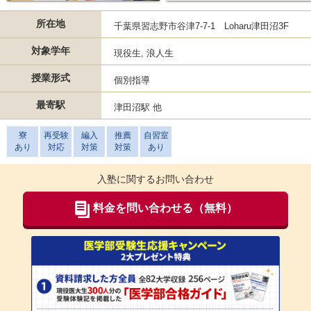
所在地
千葉県習志野市谷津7-7-1 Loharu津田沼3F
対象学年
現役生, 浪人生
授業形式
個別指導
最寄駅
津田沼駅 他
寮
再受験
編入
推薦
自習室
あり
対応
対策
対策
あり
入塾に関するお問い合わせ
料金を問い合わせる（無料）