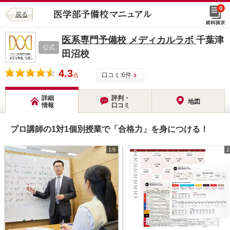
0
戻る
医系専門予備校 メディカルラボ
千葉津
公式
田沼校
4.3
口コミ:
6
件
点
詳細
評判・
地図
情報
口コミ
プロ講師の1対1個別授業で「合格力」を身につける！
1/6
2