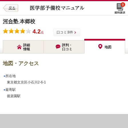
0
戻る
河合塾
本郷校
4.2
口コミ:
8
件
点
詳細
評判・
地図
情報
口コミ
地図・アクセス
所在地
東京都文京区小石川2-6-1
最寄駅
後楽園駅