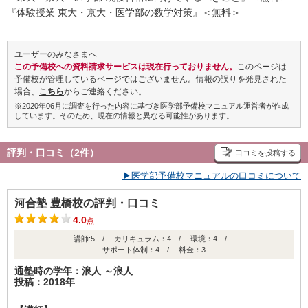
国公立大医進アドバンスコース・国公立大医進コース・私立大医進
『体験授業 東大・京大・医学部の数学対策』＜無料＞
スコース
○中・四国
SUPER ONEWEX国公立大医進コース・広大医進コース・難関広大
ユーザーのみなさまへ
医進コース・私立大医進スコース
この予備校への資料請求サービスは現在行っておりません。
このページは
○九州
予備校が管理しているページではございません。情報の誤りを発見された
九大医進アドバンストコース・ＥＸ国立大医進コース・国公立大医
場合、
こちら
からご連絡ください。
進コース ・私立大医進コース
※2020年06月に調査を行った内容に基づき医学部予備校マニュアル運営者が作成
しています。そのため、現在の情報と異なる可能性があります。
評判・口コミ（2件）
口コミを投稿する
▶医学部予備校マニュアルの口コミについて
河合塾 豊橋校
の評判・口コミ
4.0
点
講師:5 / カリキュラム：4 / 環境：4 /
サポート体制：4 / 料金：3
通塾時の学年：浪人 ～浪人
投稿：2018年