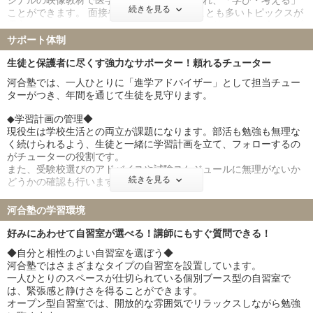
講師は授業前後に高資質に待機しています。
ジナルの映像教材で医学研究の最新情報に触れ、「学び・考える」
東邦大学 89名
産業医科大学 43名
続きを見る
一人ひとりの疑問が解けるまで丁寧に答えます。
ことができます。 面接や小論文で問われることも多いトピックスが
帝京大学 74名
近畿大学 101名
選定されているので、本番で使える知識が身に付きます。 ◆トップ
愛知医科大学 182名
藤田医科大学 198名
添削システム◆ 医学部の二次試験では論述問題が高い割合で出題さ
サポート体制
れます。 ここで高得点を取れるよう、塾生一人ひとりの答案を講師
東北医科薬科大学 115名
杏林大学 92名
が丹念に添削することで、出題者の意図を汲んだ明快な答案を作成
生徒と保護者に尽くす強力なサポーター！頼れるチューター
日本大学 68名
兵庫医科大学 110名
する力を養成します。
河合塾では、一人ひとりに「進学アドバイザー」として担当チュー
聖マリアンナ医科大学 70名
東海大学 82名
ターがつき、年間を通じて生徒を見守ります。
金沢医科大学 57名
福岡大学 98名
北里大学 93名
久留米大学 53名
◆学習計画の管理◆
現役生は学校生活との両立が課題になります。部活も勉強も無理な
岩手医科大学 110名
埼玉医科大学 58名
く続けられるよう、生徒と一緒に学習計画を立て、フォローするの
獨協医科大学 87名
東京女子医科大学 41名
がチューターの役割です。
川崎医科大学 58名
また、受験校選びのアドバイスや試験スケジュールに無理がないか
続きを見る
どうかの確認も行います。
◆課題の発見◆
河合塾の学習環境
河合塾では、全国最大規模の全統模試を行っています。
模擬試験では全国のライバルと自分を比較して現状を把握すること
好みにあわせて自習室が選べる！講師にもすぐ質問できる！
ができます。
◆自分と相性のよい自習室を選ぼう◆
チューターは担当する生徒の模試の結果を分析し、プロの視点から
河合塾ではさまざまなタイプの自習室を設置しています。
課題を抽出し、克服できるよう指導を行います。
一人ひとりのスペースが仕切られている個別ブース型の自習室で
は、緊張感と静けさを得ることができます。
◆保護者様との連携◆
オープン型自習室では、開放的な雰囲気でリラックスしながら勉強
合格を勝ち取るためには、ご家庭との連携も大切だと考えていま