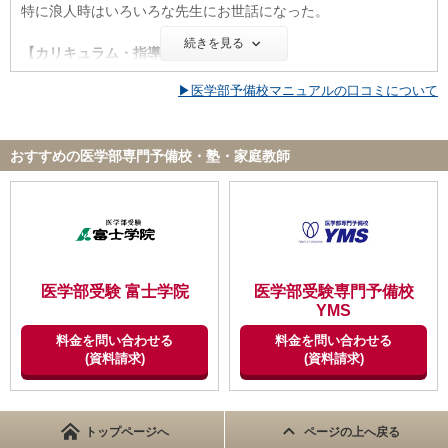
特に浪人時はいろいろな先生にお世話になった。
整備されていました。
チューターの方々の対応もとても丁寧で、大変満足のいくものに
続きを見る
【カリキュラム・指導方針・授業内容】
なっていました。
浪人時は、最初にテストを受け、その結果にあった講座が用意さ
河合塾で、環境面に関して特に困ったり、不満を感じたりしたこ
▶医学部予備校マニュアルの口コミについて
れるので、科目ごとに自分に合ったレベルのカリキュラムを受け
とはありませんでした。
ることができてよかった。
医学部対策コースでは、医学部受験のデータ等ももらえたので情
【サポート体制】
おすすめの医学部専門予備校・塾・家庭教師
報が得られる点でもよかった。
チューターが相談に乗ってくれたり、講師の先生方も経験をいか
して進路指導をしてくださったりしました。
【校舎内外の環境について（自習室、交通の便、治安、立地な
頼めばどなたでもこころよく相談に乗ってくださる環境が河合塾
ど） 】
にはありました。
自習室が、空き教室の他に現役生用、浪人生用とあり、講座がな
そのおかげで、とくに不安を感じることもなくスムーズに志望校
い日にも自分に合った自習室で勉強ができたのでよかった。
を決められました。
また情報ステーションといって、様々な大学の情報が集められる
医学部受験 富士学院
医学部受験専門予備校
コーナーがあり、パンフレットを見たり過去問をかりることがで
YMS
【料金】
きたのでよく利用した。
料金に関しては、コースや取る講座によってもピンキリだと思い
料金を問い合わせる
料金を問い合わせる
ます。
(資料請求)
(資料請求)
【サポート体制】
決して河合塾の授業料は安いものではありません。それでも、お
自分の成績と志望をふまえ、色々とアドバイスをしてくれた。
おくの医学部専門塾などに比べてはるかに安いのは事実でした
医学部受験を決めた当初は、医学部に関して自分に知識がなかっ
し、実際に一年通ってみて、河合塾にはそれだけの価値があると
たので、小論文があるのはここの大学、この科目が得意ならこの
トップページへ
ページの上へ戻る
おもいました。