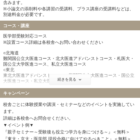
含みます。
※小論文の添削料や各講習の受講料、プラス講座の受講料などは、
別途料金が必要です。
コース・講座
医学部受験対応コース
※設置コース詳細は各校舎へお問い合わせください
○北海道
難関国公立大医進コース・北大医進アドバンストコース・札医大・
国公立大学医進コース、私立大医進コース
○東北
東北大医進アドバンストコース・難関国公立大医進コース・国公立
続きを見る
大医進コース・私立大医進コース）
○関東
ハイパー国公立大医進コース・難関国公立大医進アドバンスコー
キャンペーン
ス・国公立大医進コース・私立大医進スコース
○東海
校舎ごとに体験授業や講演・セミナーなどのイベントを実施してい
SUPER ONEWEX国公立大医進コース・SUPER ONEWEX名大医進
ます。
コース・Supreme国公立大医進コース・Supreme名大医進コース
詳細は各校舎へお問合せください。
○近畿
▼イベント例▼
エクシード東大理三コース・エクシード京大医進コース・エクシー
ド阪大医進コース・トップナビ国公立大医進コース・トップナビ私
『親子セミナー～受験後も役立つ学力を身につける～』＜無料＞
立大医進コース・・国公立大医進コース・ 私立大医進コース・難関
『東大・京大・医学部 現役合格に向けてやるべきこと』＜無料＞