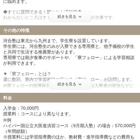
に臨めます。
す。
お子様と保護者様との三者面談のほか、保護者会では最新の入試情
◆すぐに質問できる！開かれた講師室◆
報や入試に向けた心構えなどをご説明します。
続きを見る
わからないところはすぐに解決しておくことが大事です。
疑問があればすぐに講師室へ！講師室はいつでも出入り自由なので
遠慮することはありません。
その他の特徴
講師は一人ひとり丁寧に、分かるまで徹底的に対応します。
河合塾は東北から九州まで、学生寮を設置しています。
学生寮には、河合塾生のみが入寮できる専用寮と、他予備校の学生
と共同で生活する推薦寮があります。
専用寮では朝夕食事のサポートや、「寮フェロー」による学習相談
が利用できます。
▼「寮フェロー」とは？
週に数回、寮内で学習相談に応じる「寮フェロー」が訪問します。
続きを見る
※寮フェローの指導科目や訪問スケジュールは入寮者の状況などに
よって異なります。
料金
※設備一例※
・個室…ユニットバス／冷蔵庫／ベッド／机・椅子・ライト／本棚
入学金：70,000円
／冷暖房
授業料：コースにより異なります。
・共用…食堂／ラウンジ／自習室／無料コインランドリー／自動販
※例
売機など
ハイパー国公立大医進演習コース（9月期入塾）の場合：570,000円
※寮費：寮により異なります。詳細は該当校舎にお問い合わせくだ
（年間総額）
さい。※
※授業料には学習指導費のほか、教材費・進学指導費などの費用も