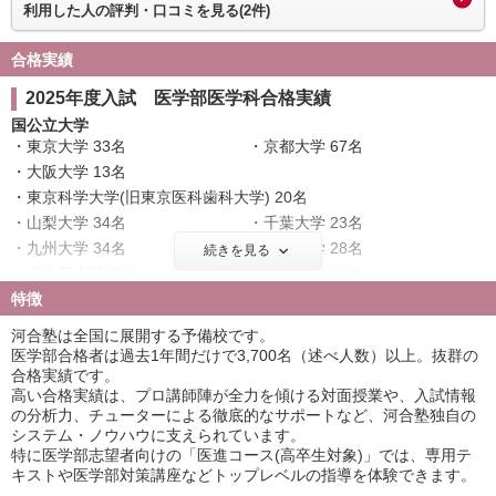
利用した人の評判・口コミを見る(2件)
合格実績
2025年度入試 医学部医学科合格実績
国公立大学
東京大学 33名
京都大学 67名
大阪大学 13名
東京科学大学(旧東京医科歯科大学) 20名
山梨大学 34名
千葉大学 23名
九州大学 34名
東北大学 28名
続きを見る
名古屋大学 75名
神戸大学 23名
特徴
北海道大学 21名
大阪公立大学 28名
横浜市立大学 17名
広島大学 53名
河合塾は全国に展開する予備校です。
奈良県立医科大学 35名
筑波大学 43名
医学部合格者は過去1年間だけで3,700名（述べ人数）以上。抜群の
合格実績です。
名古屋市立大学 45名
京都府立医科大学 27名
高い合格実績は、プロ講師陣が全力を傾ける対面授業や、入試情報
岡山大学 17名
信州大学 29名
の分析力、チューターによる徹底的なサポートなど、河合塾独自の
金沢大学 16名
新潟大学 28名
システム・ノウハウに支えられています。
浜松医科大学 50名
三重大学 43名
特に医学部志望者向けの「医進コース(高卒生対象)」では、専用テ
キストや医学部対策講座などトップレベルの指導を体験できます。
滋賀医科大学 21名
長崎大学 17名