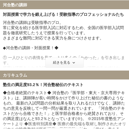
熊本大学 20名
和歌山県立医科大学 24名
河合塾の講師
群馬大学 24名
富山大学 22名
対面授業で学力を鍛え上げる！受験指導のプロフェッショナルたち
岐阜大学 55名
鹿児島大学 15名
山口大学 27名
愛媛大学 25名
河合塾の講師は受験指導のプロ。
常に変化を続ける医学部入試に対応するため、全国の医学部入試問
香川大学 12名
高知大学 22名
題を徹底研究したうえで授業を行っています。
福井大学 34名
宮崎大学 17名
さまざまな難問に対応できる実力を身につけさせます。
弘前大学 21名
琉球大学 17名
◆河合塾の講師・対面授業！◆
札幌医科大学 27名
大分大学 17名
鳥取大学 30名
徳島大学 23名
① 一人ひとりの表情を見て、より多くの「わかった」を引き出しま
旭川医科大学 28名
秋田大学 41名
す。
続きを見る
授業は活気あふれる対面授業。講師は一方的に説明するのではな
山形大学 31名
福島県立医科大学 43名
く、塾生一人ひとりの反応をしっかり見て理解しているかを確認し
島根大学 24名
佐賀大学 21名
カリキュラム
ながら授業を進めます。
防衛医科大学校 143名
塾生の満足度93.2％！河合塾秘伝のテキスト
②自ら考え、解く力が身につきます。
私立大学
◆合格者絶賛のテキスト◆ 河合塾の『医学部・東大・京大専用テキ
講師は受験テクニックを伝授するだけではありません。
慶應義塾大学 44名
東京慈恵会医科大学 52名
スト』は、講師陣が長い時間をかけて作り上げた秘伝の書のような
理解するために必要な概念、問題を解くための切り口なども伝え、
もの。 最新の入試問題の分析結果を取り入れるだけでなく、講師た
「自ら考え、解く力」を育てます。
順天堂大学 96名
日本医科大学 74名
ちの意見を反映して一問一問が厳選されています。 「河合塾のテキ
大阪医科薬科大学 93名
関西医科大学 145名
③疑問が解けるまで、受験指導のプロに直接質問できます。
ストだから合格できた！」と医学部合格者から絶賛されており、そ
国際医療福祉大学 183名
自治医科大学 43名
合格には「その日の疑問はその日のうちに解決する」ことが重要で
の満足度はなんと93.2％となっています(※)。 ※2015年度塾生アン
す。
ケートより ◆医進特別講座◆ 医療の最先端を取材し制作されたオリ
東京医科大学 85名
昭和医科大学 80名