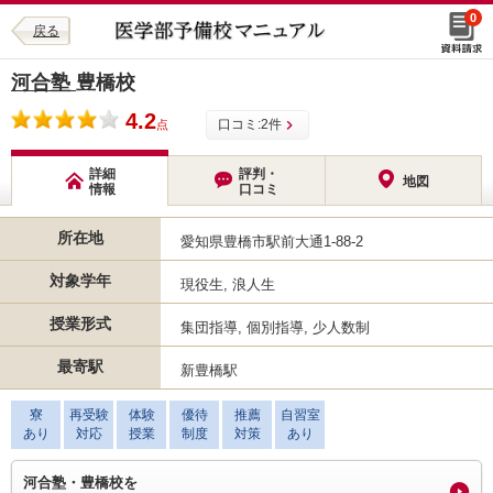
0
戻る
河合塾
豊橋校
4.2
口コミ:
2
件
点
詳細
評判・
地図
情報
口コミ
所在地
愛知県豊橋市駅前大通1-88-2
対象学年
現役生, 浪人生
授業形式
集団指導, 個別指導, 少人数制
最寄駅
新豊橋駅
寮
再受験
体験
優待
推薦
自習室
あり
対応
授業
制度
対策
あり
河合塾・豊橋校を