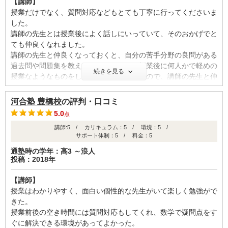
【講師】
授業だけでなく、質問対応などもとても丁寧に行ってくださいま
した。
講師の先生とは授業後によく話しにいっていて、そのおかげでと
ても仲良くなれました。
講師の先生と仲良くなっておくと、自分の苦手分野の良問がある
過去問や問題集を教えてくださったり、授業後に何人かで軽めの
続きを見る
授業なようなものをしてくれたりなどするので、講師の先生と仲
良くなるとたくさんいいことがあります。
また、やはりプロの講師なので教え方はとても上手です。
河合塾 豊橋校
の評判・口コミ
講師の先生をしっかり信頼してついていくことが合格への近道か
5.0
点
と思います。
講師:5 / カリキュラム：5 / 環境：5 /
サポート体制：5 / 料金：5
【カリキュラム・指導方針・授業内容】
コースごとにカリキュラムが組まれています。また、一部の授業
通塾時の学年：高3 ～浪人
投稿：2018年
に関しては自分が希望するものを選択することも可能でした。
カリキュラムが無理なく組まれていたので、自分の生活リズムを
【講師】
作るのにも最適でした。授業も面白く、とてもよかったです。
授業はわかりやすく、面白い個性的な先生がいて楽しく勉強がで
きた。
【校舎内外の環境について（自習室、交通の便、治安、立地な
授業前後の空き時間には質問対応もしてくれ、数学で疑問点をす
ど） 】
ぐに解決できる環境があってよかった。
校舎内はとても綺麗で、自習室もいくつか種類があってしっかり