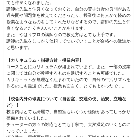
ても仲良くなれました。
講師の先生と仲良くなっておくと、自分の苦手分野の良問がある
過去問や問題集を教えてくださったり、授業後に何人かで軽めの
授業なようなものをしてくれたりなどするので、講師の先生と仲
良くなるとたくさんいいことがあります。
また、やはりプロの講師なので教え方はとても上手です。
講師の先生をしっかり信頼してついていくことが合格への近道か
と思います。
【カリキュラム・指導方針・授業内容】
コースごとにカリキュラムが組まれています。また、一部の授業
に関しては自分が希望するものを選択することも可能でした。
カリキュラムが無理なく組まれていたので、自分の生活リズムを
作るのにも最適でした。授業も面白く、とてもよかったです。
【校舎内外の環境について（自習室、交通の便、治安、立地な
ど） 】
校舎内はとても綺麗で、自習室もいくつか種類があってしっかり
整備されていました。
チューターの方々の対応もとても丁寧で、大変満足のいくものに
なっていました。