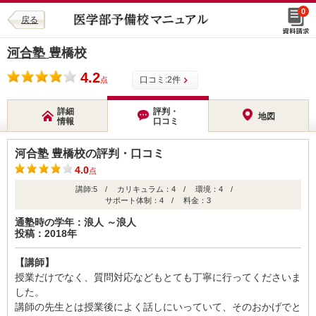
0
戻る
河合塾
豊橋校
4.2
口コミ:
2
件
点
詳細
評判・
地図
情報
口コミ
河合塾 豊橋校の評判・口コミ
4.0
点
講師:5 / カリキュラム：4 / 環境：4 /
サポート体制：4 / 料金：3
通塾時の学年：浪人 ～浪人
投稿：2018年
【講師】
授業だけでなく、質問対応などもとても丁寧に行ってくださいま
した。
講師の先生とは授業後によく話しにいっていて、そのおかげでと