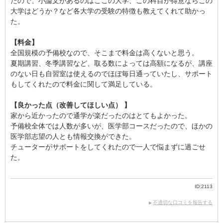
たので、小論文があるのはここの大学、この科目が得意ならこの
大学はどうか？など各大学の受験の特徴も教えてくれて助かっ
た。
【料金】
全国規模の予備校なので、そこまで料金は高くないと思う。
夏期講習、冬季講習など、取る数によっては高額になるが、講座
のない日も自習室は使えるのでほぼ毎日通っていたし、サポート
もしてくれたので料金に関して満足している。
【良かった点（改善してほしい点） 】
家から近かったので通学が楽だったのはとてもよかった。
予備校全体では人数が多いが、医学部コースだったので、ほかの
医学部志望の人とも情報交換ができた。
チューターがサポートをしてくれたので一人で悩まずに過ごせ
た。
ID:2113
不適切な口コミを報告する