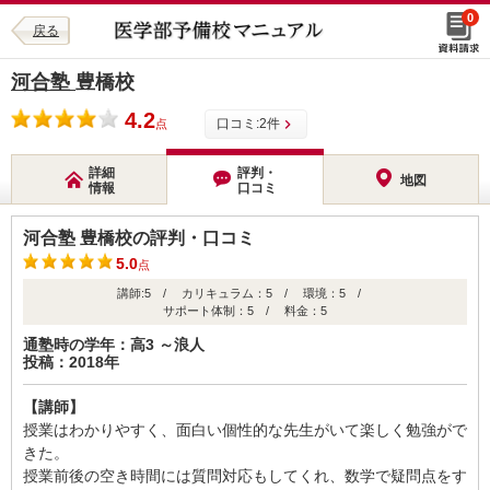
0
戻る
河合塾
豊橋校
4.2
口コミ:
2
件
点
詳細
評判・
地図
情報
口コミ
河合塾 豊橋校の評判・口コミ
5.0
点
講師:5 / カリキュラム：5 / 環境：5 /
サポート体制：5 / 料金：5
通塾時の学年：高3 ～浪人
投稿：2018年
【講師】
授業はわかりやすく、面白い個性的な先生がいて楽しく勉強がで
きた。
授業前後の空き時間には質問対応もしてくれ、数学で疑問点をす