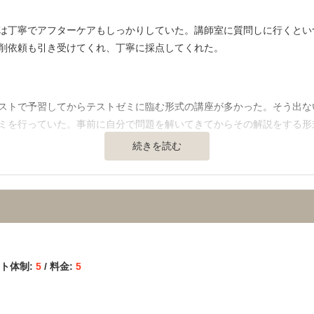
は丁寧でアフターケアもしっかりしていた。講師室に質問しに行くとい
ナブルであると思います。また、スカラシップ制度もありますので、模
削依頼も引き受けてくれ、丁寧に採点してくれた。
】
ストで予習してからテストゼミに臨む形式の講座が多かった。そう出な
たところです。集中して勉強する環境はとても重要であると予備校に通
ミを行っていた。事前に自分で問題を解いてきてからその解説をする形
分の答案を客観的に見てもらえる機会が多かったのも良かったです。
続きを読む
通の便、治安、立地など） 】
に応じて好きなところで自習できるようになっていた。授業前の空き教
人がいて、すぐに対応してくれていた。
ート体制:
5
/ 料金:
5
乗ってくれることはもちろんだが、医学部コースには医学部専門の職員
したり、面接指導を行っていた。