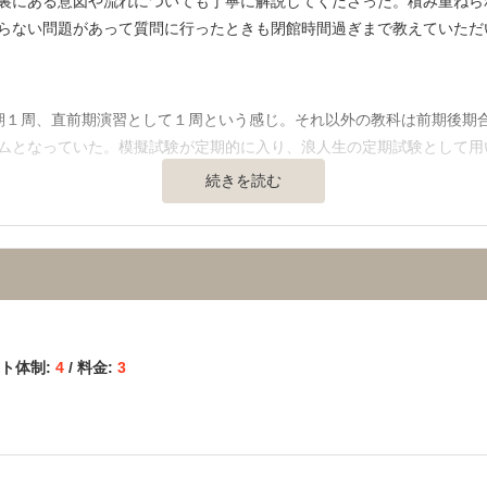
裏にある意図や流れについても丁寧に解説してくださった。積み重ねら
らない問題があって質問に行ったときも閉館時間過ぎまで教えていただ
に勉強している人がほとんどで、塾に行くと、自分も勉強しなきゃとい
】
行きたくないというようなことは無かった。
期１周、直前期演習として１周という感じ。それ以外の教科は前期後期
ムとなっていた。模擬試験が定期的に入り、浪人生の定期試験として用
続きを読む
通の便、治安、立地など） 】
なく内装も集中しやすいものとなっていた。なによりもトイレがとても
員と生徒が挨拶や雑談を交わすこともあり、とても充実していた。
ーがついて週１回、連絡事項や成績推移、クラスの雰囲気の確認、ときに
ート体制:
4
/ 料金:
3
ェローシステムがありわからない問題は講師だけでなくフェローに聞く
方なのではないかと思っている。夏期講習などは強制で取らなくてはい