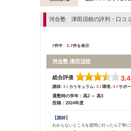
河合塾 津田沼校の評判・口コ
7
件中
1
-
7
件を表示
河合塾 津田沼校
3.4
総合評価
講師:
3
/ カリキュラム:
3
/ 環境:
4
/ サポ
通塾時の学年：高2 ～ 高3
投稿：2024年度
【講師】
わからないところを質問に行ったら丁寧に