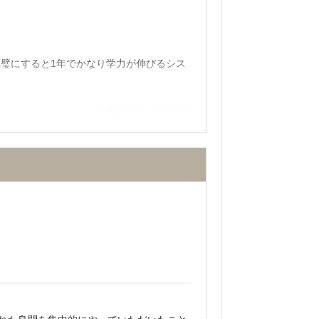
璧にすると1年でかなり学力が伸びるシス
不適切な口コミを報告する
、空き教室など、勉強する場所を変えられ
問にも丁寧に答え、サポートしてくれる。
体制が完備されていると思うと安いと思