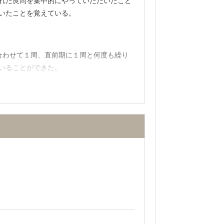
れた良問を集中的にやっていただいたこと
いたことを覚えている。
う感覚になり、勉強習慣をつけれるという
合わせて１周、直前期に１周と何度も繰り
いることができた。
不適切な口コミを報告する
綺麗だったので安心して利用することがで
は厳しい指導もしてくださった。進路指導
ことができたのはとても良かった。
けない講座があったり強要されることもな