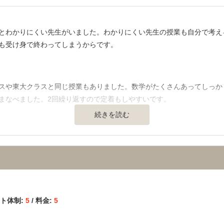
いうことはなく、授業時間に応じての料金だったので、特別高額である
とわかりにくい先生がいました。わかりにくい先生の授業も自分で考え
ないと思う。
も受け身で終わってしまうからです。
】
情報を教えてくれるので医学部に行きたいというモチベーションを最後
スや東大クラスと同じ授業もありました。数学がたくさんあってしっか
覚えていたので、個別に指導してくれた。
まなべました。2回繰り返すので定着もしやすいです。
続きを読む
通の便、治安、立地など） 】
ースもあれば、解放教室型の自習室もあり、ラウンジのような喋れると
もよかったです。その他の設備も綺麗でした。
ってくれました。志望校決定にも最後まで親身にサポートしてくれまし
ート体制:
5
/ 料金:
5
っかりデータを集めてやってる印象でした。