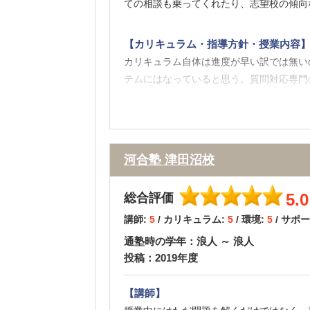
ての相談も乗ってくれたり、志望校の傾向
【カリキュラム・指導方針・授業内容
カリキュラム自体は進度が早い訳では無い
テムにはなっていると思う。質問対応専門
【校舎内外の環境について（自習室、交
校舎内は清潔で広く、自習室がとても充実
るのは良い。ただ、エレベーターが少なく
河合塾 津田沼校
【サポート体制】
5.0
総合評価
チューターや職員の雰囲気はとても良く、
講師:
5
/ カリキュラム:
5
/ 環境:
5
/ サポ
医学部チューターもいるため、彼らに使っ
通塾時の学年：浪人 ～ 浪人
投稿：2019年度
【料金】
一般的な予備校の料金。自分は1講座しか
【講師】
う。夏期講習などの季節講習はコスパが悪