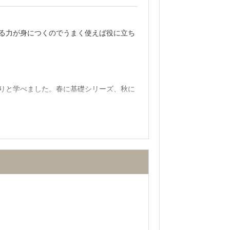
ことはなかった。模試も無料で受けること
る力が身につくのでうまく使えば役に立ち
まで保つことが出来た。医学部専門の職員
りと学べました。春に基礎シリーズ、秋に
不適切な口コミを報告する
ころもありました。その時の気分にわけて
た。センター試験で失敗した人たちはとく