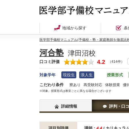
地域から探す
条
医学部予備校マニュアル(予備校・塾・家庭教師を徹底比較
河合塾
津田沼校
4.2
口コミ評価
（414件）
対象学年
現役生
浪人生
授業形式
こだわり条件
寮あり
再受験対応
体験授業
優
※対象、授業形式は教室ごとに異なる場合がございます
詳細情報
評判・口
項目別評価
講師：
4.4
/ カリキュラ