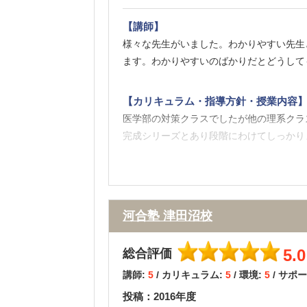
【料金】
【講師】
河合塾では医学部講座だから料金が高いと
様々な先生がいました。わかりやすい先生
ができるものが多いので、その分の負担は
ます。わかりやすいのばかりだとどうして
【良かった点（改善してほしい点） 】
【カリキュラム・指導方針・授業内容
チューターが細かくケアしてくれ、大学の
医学部の対策クラスでしたが他の理系クラ
はコースに在籍している全員の顔と名前を
完成シリーズとあり段階にわけてしっかり
【校舎内外の環境について（自習室、交
様々なタイプの自習室があります。個人ブ
自分のに合った環境で勉強できたのがとて
河合塾 津田沼校
【サポート体制】
5.0
総合評価
悩みがあるとチューターがすぐに相談に乗
講師:
5
/ カリキュラム:
5
/ 環境:
5
/ サポ
にどこに出願するかが重要となりますがし
投稿：2016年度