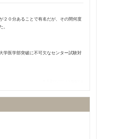
りましたが。医学部専門予備校は高いイメ
が２０分あることで有名だが、その間何度
た。
学力からついていき成績も伸びました。先
大学医学部突破に不可欠なセンター試験対
不適切な口コミを報告する
不適切な口コミを報告する
て、気分によって使い分けることができ
成績を把握していた。相談があるときはま
。