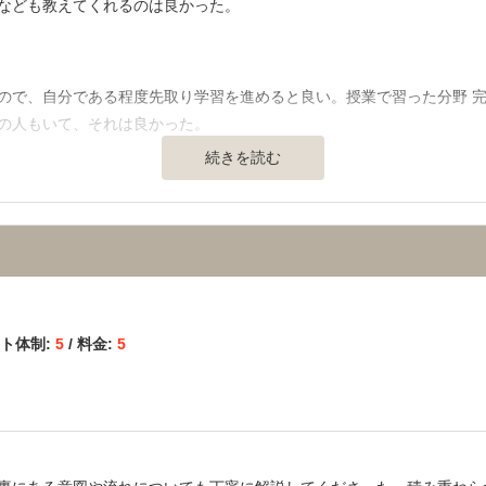
なども教えてくれるのは良かった。
】
ので、自分である程度先取り学習を進めると良い。授業で習った分野 完
の人もいて、それは良かった。
続きを読む
通の便、治安、立地など） 】
している。カフェのような落ち着いた雰囲気の場所や、ブース型自習室
、階段での移動が大変。
かなり丁寧に対応してくれる。勉強だけでなく、進路や勉強法などの質
ート体制:
5
/ 料金:
5
ていた参考書なども聞けて良かった。
取ってないのでやすかったが、自習室も自由に使え、質問やサポートの
いと思う。自分は取らなかった。