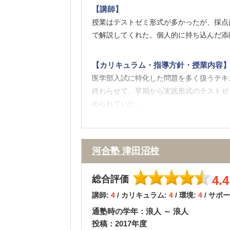
【講師】
【料金】
授業はテストゼミ形式が多かったが、採点
河合塾は大手予備校ですのでとてもリーズ
で解説してくれた。個人的に持ち込んだ添
とができるのも良いです。
【カリキュラム・指導方針・授業内容
【良かった点（改善してほしい点） 】
医学部入試に特化した問題を多く扱うテキ
河合塾の良い点は校舎が全体的に綺麗だっ
終わらせて、早期から実践形式のテストゼ
添削指導がカリキュラムにあったので、自
められていた。
【校舎内外の環境について（自習室、交
自習室が複数設けられており、自分の気分
河合塾 津田沼校
生徒は静かだった。教務のデスクには必ず
4.4
総合評価
【サポート体制】
講師:
4
/ カリキュラム:
4
/ 環境:
4
/ サポ
現在医学部に通うチューターが進路相談に
通塾時の学年：浪人 ～ 浪人
タの分析講評をしたり、イベントの案内を
投稿：2017年度