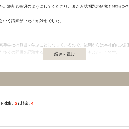
。
た。添削も毎週のようにしてくださり、また入試問題の研究も頻繁にや
という講師がいたのが残念でした。
ムあたりの人数が少ない傾向にあるので授業中も2人で3人席を使えたの
】
間たちの距離が近く、気分が塞いでいたり、つらい時はお互い励まし合
高等学校の範囲を学ぶことになっているので、後期からは本格的に入試
た多くの問題を経験することができたので、とてもよかったです。
続きを読む
通の便、治安、立地など） 】
しく改装されており、教室も生徒にはゆとりをもって着席できるように
っていたので満足しています。
ート体制:
5
/ 料金:
4
ます。毎週一回のチュートリアルと面談の時以外は、チューターと関わ
すめです。医学部情報もたくさん提供されるのでモチベーション維持に