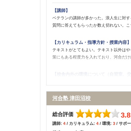
【料金】
【講師】
私は医学部の専門よびこうではなかったの
ベテランの講師が多かった。浪人生に対す
ージがあります。
質問に答えてもらったか数え切れない。こ
【良かった点（改善してほしい点） 】
【カリキュラム・指導方針・授業内容
河合塾のテキストを信じてこれをしっかり
テキストがとてもよい。テキスト以外はや
生もチューターも設備もとてもよくてこの
策にもある程度力を入れており、河合だけ
【校舎内外の環境について（自習室、交
河合塾は全体的にきれいで洗練された印象
た。
河合塾 津田沼校
【サポート体制】
非常に面倒見のよい塾だった。チューター
3.8
総合評価
ず事務に言って、チューターさんに面談を
講師:
4
/ カリキュラム:
4
/ 環境:
3
/ サポ