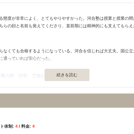
でとても安かったです。たくさん模試を受けたのでその分は余分にかか
る態度が非常によく、とてもやりやすかった。河合塾は授業と授業の間
ちらの顔と名前も覚えてくださり、直前期には精神的にも支えてもらえ
】
やりなさいと最初に言われましたが本当にその通りでした。確実に基礎
らなくても合格するようになっている。河合を信じれば大丈夫。国公立
塾を選んでよかったと思いました。
に通っていれば安心だった。
続きを読む
通の便、治安、立地など） 】
があった。校舎の中は快適に過ごせたと思う。自習室は５種類ほどあっ
制度が充実しており、事務の先生方から講師までみな生徒の顔と名前、
してもらうように調整してもらうなど数え切れないほどお世話になった
ート体制:
4
/ 料金:
4