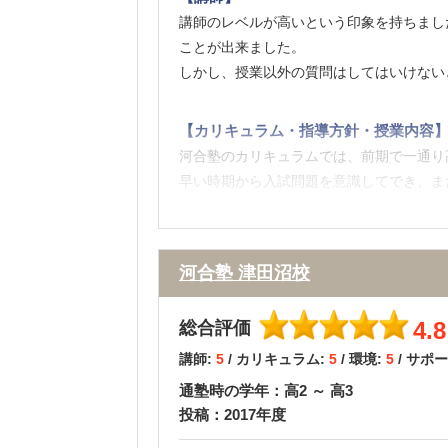
かったため、比較的安く済んだのだと思う
講師のレベルが高いという印象を持ちまし
ことが出来ました。
【良かった点（改善してほしい点） 】
しかし、授業以外の質問はしてはいけない
環境と雰囲気の良さ。
河合塾は駿台などと比べると1ホームルー
【カリキュラム・指導方針・授業内容
広々と伸ばせた。チューターやクラスの仲
河合塾のカリキュラムでは、前期で一通り
早い時期から入試問題を意識してでき、ま
【校舎内外の環境について（自習室、交
津田沼校はとても綺麗でした。トイレも新
河合塾 津田沼校
んでした。
自習室も綺麗で集中して勉強する環境が整
4.8
総合評価
講師:
5
/ カリキュラム:
5
/ 環境:
5
/ サポ
【サポート体制】
通塾時の学年：高2 ～ 高3
河合塾では、チューター制度を採用してい
投稿：2017年度
関わらないで勉強に集中したい方にはおす