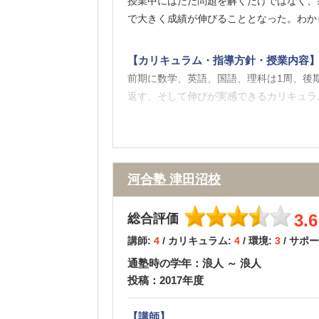
授業中にはただ問題を解くだけではなく、
で大きく成績が伸びることとなった。わか
【良かった点（改善してほしい点） 】
清潔な空間て、自習に集中出来た。真面目
【カリキュラム・指導方針・授業内容
点でも良かった。塾の雰囲気も良く、塾に
前期に数学、英語、国語、理科は1周、後
返す、そして伸びが実感できるカリキュラ
【校舎内外の環境について（自習室、交
全体的にとても過ごしやすく、温度だけで
きた。また、職員同士、職員と生徒、警備
河合塾 津田沼校
【サポート体制】
3.6
総合評価
40人程度の医進クラスに2人のチュータ
講師:
4
/ カリキュラム:
4
/ 環境:
3
/ サポ
や面接対策も行なっていただいた。またフ
通塾時の学年：浪人 ～ 浪人
投稿：2017年度
【料金】
医学部専門予備校と比べると安く上がった
【講師】