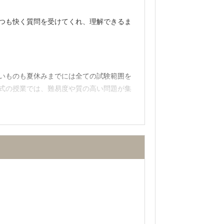
つも快く質問を受けてくれ、理解できるま
擬試験の成績によっては、学費を減らすこ
いものも夏休みまでには全ての試験範囲を
っていて感じました。また、毎週英作文の
式の授業では、難易度や質の高い問題が集
室を使って自習することも出来るほどに、
も2人付いており、その人たちが模試デー