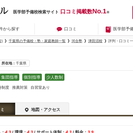
No.1
口コミ掲載数
医学部予備校検索サイト
※
件から探す
口コミ
医学部予
)
千葉県の予備校・塾・家庭教師一覧
河合塾
津田沼校
評判・口コミ
所在地
千葉県
集団指導
個別指導
少人数制
待制度
推薦対策
自習室あり
コミ
地図・アクセス
ム：
4.3
/ 環境：
4.3
/ サポート体制：
4.3
/ 料金：
3.9