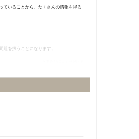
っていることから、たくさんの情報を得る
でカバンやコートも邪魔にならず、足も
うことができた。
問題を扱うことになります。
不適切な口コミを報告する
なっていたので、窮屈であるとは感じませ
ることがないので、あまりチューターとは
繋がりました。