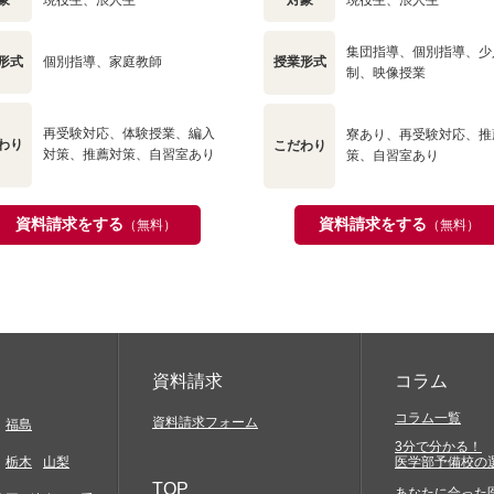
象
現役生、浪人生
対象
現役生、浪人生
集団指導、個別指導、少
形式
個別指導、家庭教師
授業形式
制、映像授業
再受験対応、体験授業、編入
寮あり、再受験対応、推
わり
こだわり
対策、推薦対策、自習室あり
策、自習室あり
資料請求をする
資料請求をする
（無料）
（無料）
資料請求
コラム
コラム一覧
資料請求フォーム
福島
3分で分かる！
栃木
山梨
医学部予備校の
TOP
あなたに合った