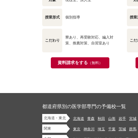
対象
現役生、浪人生
対
授業形式
個別指導
授業
寮あり、再受験対応、編入対
こだわり
こだ
策、推薦対策、自習室あり
資料請求をする
（無料）
都道府県別の医学部専門の予備校一覧
北海道・東北
北海道
青森
秋田
山形
岩手
宮城
関東
東京
神奈川
埼玉
千葉
茨城
群馬