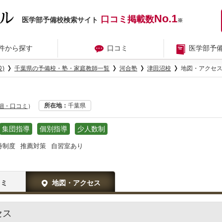
No.1
口コミ掲載数
医学部予備校検索サイト
※
件から探す
口コミ
医学部予
)
千葉県の予備校・塾・家庭教師一覧
河合塾
津田沼校
地図・アクセ
所在地
千葉県
詳細・口コミ
）
集団指導
個別指導
少人数制
待制度
推薦対策
自習室あり
コミ
地図・アクセス
セス