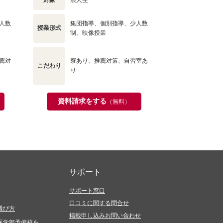
対象
浪人生
人数
集団指導、個別指導、少人数
授業形式
制、映像授業
薦対
寮あり、推薦対策、自習室あ
こだわり
り
資料請求をする
（無料）
サポート
サポート窓口
口コミに関する問合せ
選び方
掲載申し込みお問い合わせ
医学部予備校を