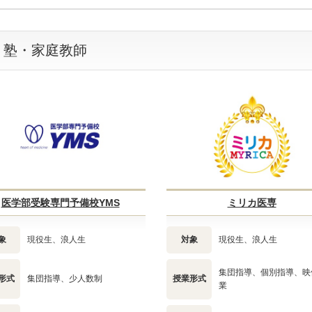
・塾・家庭教師
医学部受験専門予備校YMS
ミリカ医専
象
現役生、浪人生
対象
現役生、浪人生
集団指導、個別指導、映
形式
集団指導、少人数制
授業形式
業