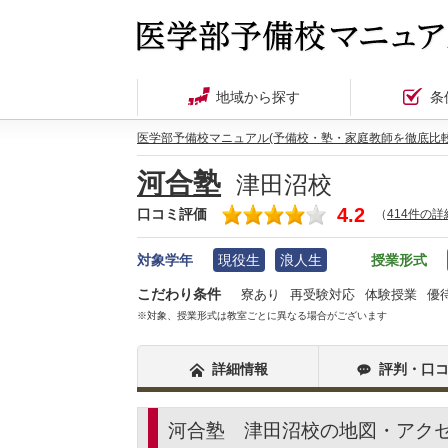
地域から探す
条
医学部予備校マニュアル(予備校・塾・家庭教師を徹底比較
河合塾
津田沼校
4.2
口コミ評価
（
414件の
対象学年
現役生
浪人生
授業形式
こだわり条件
寮あり
再受験対応
体験授業
優
※対象、授業形式は教室ごとに異なる場合がございます
詳細情報
評判・口
河合塾 津田沼校の地図・アク