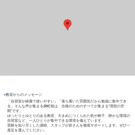
教室からのメッセージ
「自習室が綺麗で使いやすい」「落ち着いた雰囲気だから勉強に集中でき
る」そんな声が集まる麹町校は、合格のためのすべてが集まる“理想の空
間”です。
ゆったりとゆとりのある教室、大きめにつくられた机や椅子、静かな環境の
自習室など、一人ひとりが集中できる環境を備えています。
受験を知り尽くした講師、スタッフが皆さんを徹底サポートします。ぜび一
度足を運んでください。