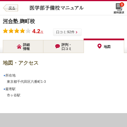
0
戻る
河合塾
麹町校
4.2
口コミ:
92
件
点
詳細
評判・
地図
情報
口コミ
地図・アクセス
所在地
東京都千代田区六番町1-3
最寄駅
市ヶ谷駅