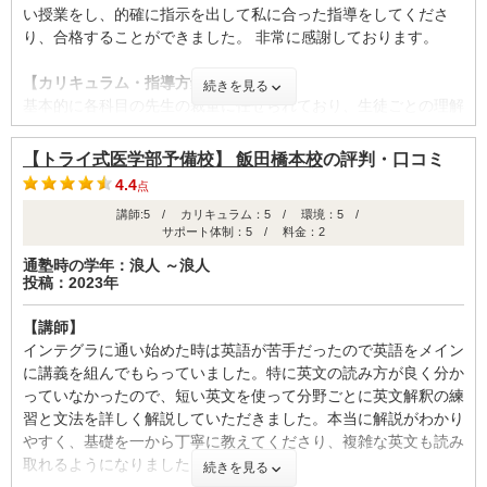
い授業をし、的確に指示を出して私に合った指導をしてくださ
り、合格することができました。 非常に感謝しております。
【サポート体制】
中間テストの後には担当講師との面談があった。生活面の相談も
【カリキュラム・指導方針・授業内容】
続きを見る
してもらえた。しかし、勉強面の相談については あまり現実的
基本的に各科目の先生の裁量に任せられており、生徒ごとの理解
でない提案をされた。また、中間テストであまりよくない点数を
度や進捗、特性に合わせ、受験に向けて常に調整していく方式で
取った時も次があるよみたいな事を言われ、放置された時もあっ
した。但し、授業ごとに先生が報告書をスタッフさんに提出し、
た。
【トライ式医学部予備校】 飯田橋本校
の評判・口コミ
更に模試ごとに詳細なレポートが提出されるため、科目やスタッ
4.4
点
フ間でしっかりと情報は共有されます。
【料金】
講師:5 / カリキュラム：5 / 環境：5 /
担当講師のグレードによって値段は変わるが、私は1番高いグレ
サポート体制：5 / 料金：2
【校舎内外の環境について（自習室、交通の便、治安、立地な
ードだった。具体的な値段は知らないが、親が言うには塾の中で
ど） 】
通塾時の学年：浪人 ～浪人
も高い方と言っていました。グレードが下の方であれば一般的な
投稿：2023年
校舎は明るく開放的で清潔でした。また自習室も完備されており
塾の値段とあまり変わらなかったような気がした。
集中できる環境でした。さらに、スタッフさんや医学生チュータ
【講師】
ーが近くにおり、話しかけやすく非常に心強かったです。また、
【良かった点（改善してほしい点） 】
インテグラに通い始めた時は英語が苦手だったので英語をメイン
飯田橋駅の近くで交通の利便性も良く、周囲が落ち着いた街なの
もし、自分で参考書をガツガツでき、自分で質問を見つけられる
に講義を組んでもらっていました。特に英文の読み方が良く分か
もよいポイントかと思います。
のであれば、グレードの高いコースが適していると思う。理由と
っていなかったので、短い英文を使って分野ごとに英文解釈の練
して。知識がとても深い講師であったためどんなに難しい問題で
習と文法を詳しく解説していただきました。本当に解説がわかり
【サポート体制】
も真摯に向き合ってくれると思うからだ。
やすく、基礎を一から丁寧に教えてくださり、複雑な英文も読み
生徒とスタッフ・医学生チューターとの距離が近く、いつでも相
取れるようになりました。
続きを見る
談できる環境でした。 わからない問題があればいつでも相談で