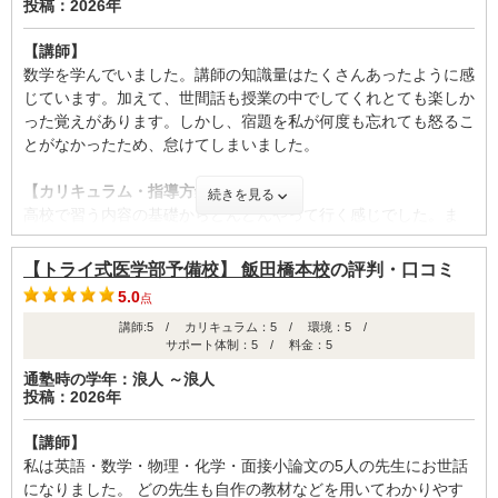
投稿：2026年
に感謝でした。
【講師】
数学を学んでいました。講師の知識量はたくさんあったように感
ID:132
じています。加えて、世間話も授業の中でしてくれとても楽しか
不適切な口コミを報告する
った覚えがあります。しかし、宿題を私が何度も忘れても怒るこ
とがなかったため、怠けてしまいました。
【カリキュラム・指導方針・授業内容】
続きを見る
高校で習う内容の基礎からどんどんやって行く感じでした。ま
た、高校で分からなかった問題がある時には講師の所へ持ってい
き解説してもらうということをしてもらっていました。中間テス
【トライ式医学部予備校】 飯田橋本校
の評判・口コミ
トの後には成績を見せて、その結果を受けてやる内容を変えてい
5.0
点
く感じでした。
講師:5 / カリキュラム：5 / 環境：5 /
サポート体制：5 / 料金：5
【校舎内外の環境について（自習室、交通の便、治安、立地な
ど） 】
通塾時の学年：浪人 ～浪人
投稿：2026年
校舎内は清潔でしたが、自習室が授業する所と同じ空間であり、
やや自習しにくい環境ではありました。また、自習室の席もそこ
【講師】
まで多くなく、満席になってしまわないか不安なる時もありまし
私は英語・数学・物理・化学・面接小論文の5人の先生にお世話
た。塾に来た時と帰る時どちらもカードをかざして出席確認する
になりました。 どの先生も自作の教材などを用いてわかりやす
ので、親は安心だと思います。