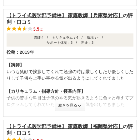
きましたし、メンタル的なサポートもしっかりとしていただくこ
ID:3560
【カリキュラム・指導方針・授業内容】
とができたのは非常に大きかったです。
不適切な口コミを報告する
英語が苦手だったので4月から8月まで週2日英語の講義を入れ、
【トライ式医学部予備校】 家庭教師【兵庫県対応】
の評
二日のうち一日は文法の解説、もう一日は英文解釈を3つほどや
【料金】
判・口コミ
るというカリキュラムを組んでいました。9月からは実際に医学
集団授業の塾よりは当然費用はかかりますが、個別の医学部専門
3.5
点
部の入試問題を制限時間内にとけるようにトレーニングしていま
塾としては安く抑えられていると思います。塾を選ぶにあたりい
講師:4 / カリキュラム：4 / 環境：- /
した。
ろいろな個別の医学部専門塾へ話を聞きに行きましたが、比較的
サポート体制：3 / 料金：3
安く抑えられている上に実力のある先生方が在籍しているため、
投稿：2019年
【校舎内外の環境について（自習室、交通の便、治安、立地な
ここが一番コストパフォーマンスが良いと思います。
ど） 】
【講師】
校舎は落ち着いた場所にありますが、アクセスもよくとても便利
【良かった点（改善してほしい点） 】
いつも笑顔で挨拶してくれて勉強の時は厳しくしたり優しくした
です。また校舎内がとてもきれいで、特に自習室は落ち着いて勉
無理に難しい問題をやらせず、基礎的・典型的な問題を確実に得
りして子供を上手い事やる気が出るようにしてくれてました
強できる環境が整っており、勉強しやすかったです。校舎に参考
点する力を重視する戦略は、どうしても医学部に行きたい私にと
書も多く置いてあるので、自分のやりたい問題をコピーしてやる
って非常に合っていました。中堅～下位の私立医学部ならこの戦
【カリキュラム・指導方針・授業内容】
こともできます。
略で十分だと思いますし、むしろこの戦略でどこかしらには引っ
子供の苦手な科目は子供のやる気が起きるように色々と考えてプ
かかると思いますので、大成功でした！
ログラムしてくれていたので子供もやる気を出してきました
【サポート体制】
続きを見る
定期的な面談のみならず、講義や受験校選定に悩んでいた時はい
【サポート体制】
つでも相談に乗ってくれるという体制でした。そして個別指導だ
ID:3484
本部の方とは直接、会ったりした事がないので良く分かりません
ったので、急な講義日程の変更にも迅速に対応してくださいまし
【トライ式医学部予備校】 家庭教師【福岡県対応】
の評
不適切な口コミを報告する
が電話でのやり取りでは感じのいい人でした。
た。また赤本にはない過去問を頂くこともできました。
判・口コミ