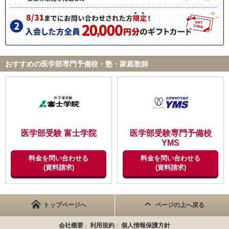
時期
はいえ家計に大打撃ですが、将来回収できることを願っていま
入会
卒業
す。
ID:2742
【良かった点（改善してほしい点） 】
自宅でも地道に勉強するようになり、全体の勉強時間が増えた。
不適切な口コミを報告する
おすすめの医学部専門予備校・塾・家庭教師
その結果、成績が偏差値55から60に上がった。
【要望改善】
料金がとても高いので、企業努力によってもっと安くしてもらえ
たらとても嬉しいです。または特別な条件で割引などがあれば嬉
しいです。
医学部受験 富士学院
医学部受験専門予備校
【成績の推移】
YMS
料金を問い合わせる
料金を問い合わせる
学校の成績
(資料請求)
(資料請求)
トップページへ
ページの上へ戻る
会社概要
利用規約
個人情報保護方針
時期