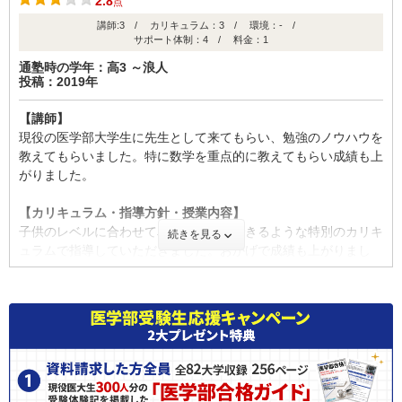
2.8
点
【料金】
【料金】
講師:3 / カリキュラム：3 / 環境：- /
料金は少し高いように思っていましたが内容や結果を考えると見
医学部専門予備校であるということ、且つ個別指導でそれぞれに
サポート体制：4 / 料金：1
合っていたと思うので特に不満とかはないです。
合ったオーダーメイドカリキュラムなので他の大手予備校と比較
通塾時の学年：高3 ～浪人
するとかなり料金は高くなってしまいます。しかし料金に見合っ
投稿：2019年
【良かった点（改善してほしい点） 】
たサービスを受けることができます。
それまでは苦手な科目は嫌々やっていたのですが分かるようにな
【講師】
ると楽しそうに取り組んでいる姿を見て本当に嬉しかったです
【良かった点（改善してほしい点） 】
現役の医学部大学生に先生として来てもらい、勉強のノウハウを
【要望改善】
自分の苦手や得意に合わせてオーダーメイドのカリキュラムを組
教えてもらいました。特に数学を重点的に教えてもらい成績も上
子供が苦手な科目を克服できて今では勉強も楽しくまではいかな
んでくださるので効率よく受験勉強をすることができます。また
がりました。
くてもキチンと進んでするようになったので良かったと思ってい
カリキュラムのみならず、生徒に合った講師の方を選んでくださ
ます。
るので気持ちよく講義を受けることができた点が良かったです。
【カリキュラム・指導方針・授業内容】
子供のレベルに合わせて段階的に成長できるような特別のカリキ
続きを見る
ュラムで指導していただきました。おかげで成績も上がりまし
【成績の推移】
ID:3084
た。
不適切な口コミを報告する
学校の成績
【サポート体制】
資料請求をする際に、不安なことについて相談したのですが、丁
寧な説明によって不安を払拭することができました。
【料金】
１対１とはいえ非常に高いと思います。医学部に合格するためと