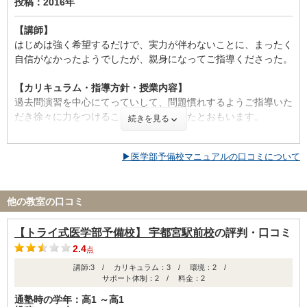
投稿：2016年
【講師】
はじめは強く希望するだけで、実力が伴わないことに、まったく
自信がなかったようでしたが、親身になってご指導くださった。
【カリキュラム・指導方針・授業内容】
過去問演習を中心にてっていして、問題慣れするようご指導いた
だき徐々に力をつけることができよかったとおもいます。
続きを見る
【校舎内外の環境について（自習室、交通の便、治安、立地な
▶医学部予備校マニュアルの口コミについて
ど） 】
新しい教室は清潔で、風邪などの感染にも対応され、席数も適切
でしたが、自習室の席数は少なかった。
他の教室の口コミ
【料金】
基本料金は標準でしたが、定期テスト対応講座、冬季講座、本番
【トライ式医学部予備校】 宇都宮駅前校
の評判・口コミ
直前講座などは、別だったので、予想よりかかった。
2.4
点
講師:3 / カリキュラム：3 / 環境：2 /
【良かった点（改善してほしい点） 】
サポート体制：2 / 料金：2
みるみる力をつけ、自信がついたようで、家でもすごい集中して
通塾時の学年：高1 ～高1
励んでいる様子に、先生との信頼関係がえいきょうしていること