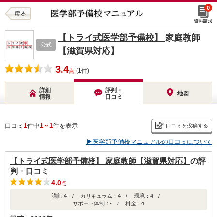
0
戻る
【トライ式医学部予備校】
家庭教師
公式
【滋賀県対応】
3.4
(1件)
点
詳細
評判・
地図
情報
口コミ
口コミ
1
件中
1～1
件を表示
口コミを投稿する
▶医学部予備校マニュアルの口コミについて
【トライ式医学部予備校】 家庭教師【滋賀県対応】
の評
判・口コミ
4.0
点
講師:4 / カリキュラム：4 / 環境：4 /
サポート体制：- / 料金：4