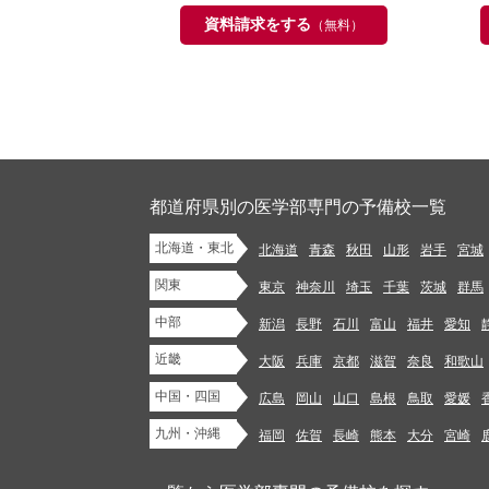
資料請求をする
（無料）
都道府県別の医学部専門の予備校一覧
北海道・東北
北海道
青森
秋田
山形
岩手
宮城
関東
東京
神奈川
埼玉
千葉
茨城
群馬
中部
新潟
長野
石川
富山
福井
愛知
近畿
大阪
兵庫
京都
滋賀
奈良
和歌山
中国・四国
広島
岡山
山口
島根
鳥取
愛媛
九州・沖縄
福岡
佐賀
長崎
熊本
大分
宮崎