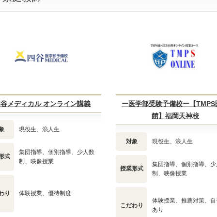
谷メディカル オンライン講義
ー医学部受験予備校ー【TMPS
館】福岡天神校
象
現役生、浪人生
対象
現役生、浪人生
集団指導、個別指導、少人数
形式
制、映像授業
集団指導、個別指導、少
授業形式
制、映像授業
わり
体験授業、優待制度
体験授業、推薦対策、自
こだわり
あり