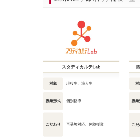
スタディカルテLab
四
対象
現役生、浪人生
対
授業形式
個別指導
授業
こだわり
再受験対応、体験授業
こだ