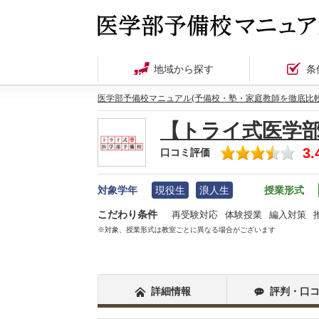
地域から探す
条
医学部予備校マニュアル(予備校・塾・家庭教師を徹底比較
【トライ式医学
3.
口コミ評価
対象学年
現役生
浪人生
授業形式
こだわり条件
再受験対応
体験授業
編入対策
※対象、授業形式は教室ごとに異なる場合がございます
詳細情報
評判・口