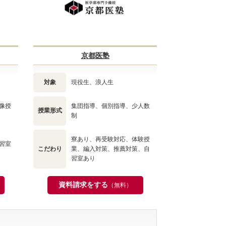
京都医塾
対象
現役生、浪人生
像授
集団指導、個別指導、少人数
授業形式
制
寮あり、再受験対応、体験授
習室
こだわり
業、編入対策、推薦対策、自
習室あり
資料請求をする
（無料）