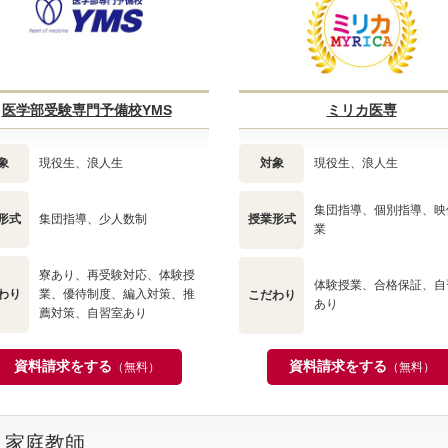
医学部受験専門予備校YMS
ミリカ医専
象
現役生、浪人生
対象
現役生、浪人生
集団指導、個別指導、映
形式
集団指導、少人数制
授業形式
業
寮あり、再受験対応、体験授
体験授業、合格保証、自
わり
業、優待制度、編入対策、推
こだわり
あり
薦対策、自習室あり
資料請求をする
資料請求をする
（無料）
（無料）
・家庭教師