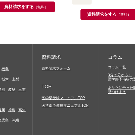
資料請求をする
（無料）
資料請求をする
（無料）
資料請求
コラム
コラム一覧
資料請求フォーム
福島
3分で分かる！
栃木
山梨
医学部予備校の
TOP
あなたに合った
静岡
岐阜
三重
見つけよう
医学部受験マニュアルTOP
医学部予備校マニュアルTOP
香川
徳島
高知
鹿児島
沖縄