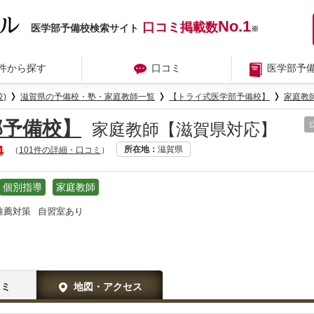
No.1
口コミ掲載数
医学部予備校検索サイト
※
件から探す
口コミ
医学部予
)
滋賀県の予備校・塾・家庭教師一覧
【トライ式医学部予備校】
家庭教
部予備校】
家庭教師【滋賀県対応】
4
所在地
滋賀県
（
101件の詳細・口コミ
）
個別指導
家庭教師
推薦対策
自習室あり
コミ
地図・アクセス