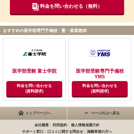
基本料金は標準でしたが、定期テスト対応講座、冬季講座、本番
料金を問い合わせる（無料）
直前講座などは、別だったので、予想よりかかった。
【良かった点（改善してほしい点） 】
みるみる力をつけ、自信がついたようで、家でもすごい集中して
おすすめの医学部専門予備校・塾・家庭教師
励んでいる様子に、先生との信頼関係がえいきょうしていること
に感謝でした。
ID:132
不適切な口コミを報告する
医学部受験 富士学院
医学部受験専門予備校
YMS
料金を問い合わせる
料金を問い合わせる
(資料請求)
(資料請求)
トップページへ
ページの上へ戻る
会社概要
利用規約
個人情報保護方針
サポート窓口
口コミに関する問合せ
掲載希望の方へ