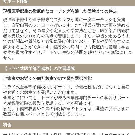
サポート体制
福岡大学
北里大学
久留米大学
岩手医科大学
現役医学部生の徹底的なコーチングを通した受験までの伴走
埼玉医科大学
獨協医科大学
現役医学部生や医学部専門スタッフが週に一度コーチングを実施
東京女子医科大学
川崎医科大学
し、自学自習のフォローを行います。ただ授業を受け計画を進める
だけではなく、その進度や定着度や学習法などを、医学部合格経験
※家庭教師のトライ・個別教室のトライ・医学部受験予備校インテ
者や受験のプロからの視点で管理します。また、学習を進めるうえ
グラの合格実績を含みます
での疑問点や質問なども常に受け付けており、不安や疑問をすぐに
解決することができます。指導外の時間までも徹底的に管理し学習
効率を最大化するサポートで、生徒の時間を1秒たりとも無駄にしま
せん。
【トライ式医学部予備校】の学習環境
ご家庭やお近くの個別教室での学習も選択可能
トライ式医学部予備校のサポートは、予備校校舎だけでなくご自宅
やお近くの教室でも受講いただけます。
全国どこにいても、トライが誇る医学部専門チームの学習サポート
と精鋭講師陣の授業を受講することが可能です。
また、予備校校舎や全国の個別教室のトライは、通塾のお子さまに
教室を自習スペースとして開放しています。
料金
一人ひとりの学力レベル・性格、志望校に基づき、オーダーメイド