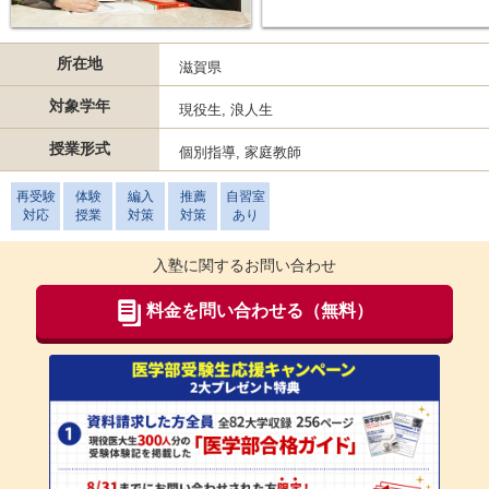
所在地
滋賀県
対象学年
現役生, 浪人生
授業形式
個別指導, 家庭教師
再受験
体験
編入
推薦
自習室
対応
授業
対策
対策
あり
入塾に関するお問い合わせ
料金を問い合わせる（無料）