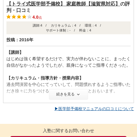
【トライ式医学部予備校】 家庭教師【滋賀県対応】
の評
判・口コミ
4.0
点
講師:4 / カリキュラム：4 / 環境：4 /
サポート体制：- / 料金：4
投稿：2016年
【講師】
はじめは強く希望するだけで、実力が伴わないことに、まったく
自信がなかったようでしたが、親身になってご指導くださった。
【カリキュラム・指導方針・授業内容】
過去問演習を中心にてっていして、問題慣れするようご指導いた
だき徐々に力をつけることができよかったとおもいます。
続きを見る
【校舎内外の環境について（自習室、交通の便、治安、立地な
▶医学部予備校マニュアルの口コミについて
ど） 】
新しい教室は清潔で、風邪などの感染にも対応され、席数も適切
でしたが、自習室の席数は少なかった。
入塾に関するお問い合わせ
【料金】