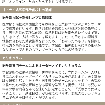
講（オンライン・対面どちらでも）も可能です。
弘前大学
琉球大学
札幌医科大学
大分大学
【トライ式医学部予備校】の講師
鳥取大学
徳島大学
医学部入試を熟知したプロ講師陣
旭川医科大学
秋田大学
山形大学
福島県立医科大学
医学部予備校の集団授業でも教鞭をとる業界プロ講師がマンツーマ
ンで授業を行います。医学部受験を熟知した精鋭講師陣の指導によ
島根大学
佐賀大学
り、苦手科目の克服は勿論、得意科目は医学部合格レベルまで実力
防衛医科大学校
を引き上げ、入試で戦う力を鍛えます。また、お子さまの理解度・
性格に合わせた受験指導を行うため、「わかったつもり」を排除し
私立大学
得点力を高めることが可能です。学習面・精神面ともにきめ細やか
慶應義塾大学
東京慈恵会医科大学
なサポートできるのもマンツーマンならではの特徴です。
順天堂大学
日本医科大学
カリキュラム
大阪医科薬科大学
関西医科大学
国際医療福祉大学
自治医科大学
医学部専門チームによるオーダーメイドカリキュラム
東京医科大学
昭和医科大学
学習診断の結果や志望校・併願校をもとに、専門チームが一人ひと
東邦大学
産業医科大学
りに合わせたオーダーメイドカリキュラムを作成します。医学部受
帝京大学
近畿大学
験を研究し尽くしたトライ医学部受験チームのメソッドで、志望校
合格のための最短距離となる最適な学習法を提示。入試に必要な全
愛知医科大学
藤田医科大学
科目の学習内容を年間を通じて設定することで、「受験までにやる
杏林大学
日本大学
べきこと」と「到達目標」が明確になります。無駄のないカリキュ
兵庫医科大学
聖マリアンナ医科大学
ラムで合格を目指すことができます。
東海大学
金沢医科大学