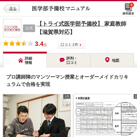
0
戻る
【トライ式医学部予備校】
家庭教師
公式
【滋賀県対応】
3.4
口コミ:
1
件
点
詳細
評判・
地図
情報
口コミ
プロ講師陣のマンツーマン授業とオーダーメイドカリキ
ュラムで合格を実現
1/5
2