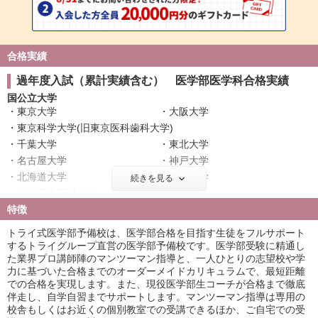
合格実績
過年度入試（累計実績含む） 医学部医学科合格実績
国公立大学
東京大学
大阪大学
東京科学大学(旧東京医科歯科大学)
千葉大学
東北大学
名古屋大学
神戸大学
北海道大学
広島大学
続きを見る
奈良県立医科大学
筑波大学
特徴
名古屋市立大学
信州大学
金沢大学
浜松医科大学
トライ式医学部予備校は、医学部合格を目指す生徒をフルサポート
滋賀医科大学
長崎大学
するトライグループ直営の医学部予備校です。医学部受験に精通し
た業界プロ講師陣のマンツーマン指導と、一人ひとりの志望校や学
群馬大学
富山大学
力に基づいた合格までのオーダーメイドカリキュラムで、最短距離
岐阜大学
鹿児島大学
での合格を実現します。また、現役医学部生コーチが合格まで徹底
山口大学
愛媛大学
伴走し、自学自習までサポートします。マンツーマン指導は専用の
香川大学
福井大学
校舎もしくはお近くの個別教室での受講できるほか、ご自宅での受