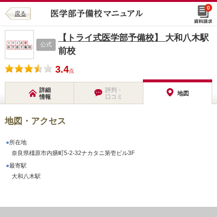
0
戻る
【トライ式医学部予備校】
大和八木駅
公式
前校
3.4
点
詳細
評判・
地図
情報
口コミ
地図・アクセス
所在地
奈良県橿原市内膳町5-2-32ナカタニ第壱ビル3F
最寄駅
大和八木駅