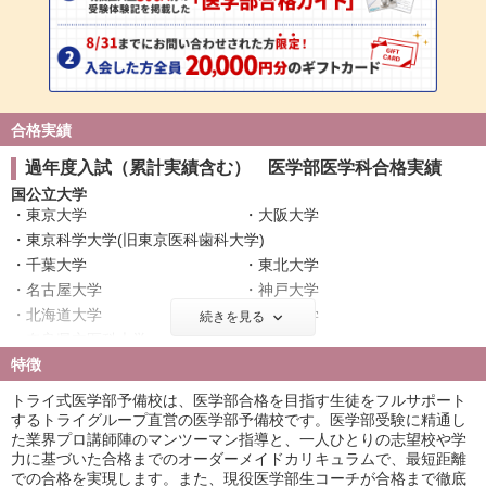
合格実績
過年度入試（累計実績含む） 医学部医学科合格実績
国公立大学
東京大学
大阪大学
東京科学大学(旧東京医科歯科大学)
千葉大学
東北大学
名古屋大学
神戸大学
北海道大学
広島大学
続きを見る
奈良県立医科大学
筑波大学
特徴
名古屋市立大学
信州大学
金沢大学
浜松医科大学
トライ式医学部予備校は、医学部合格を目指す生徒をフルサポート
滋賀医科大学
長崎大学
するトライグループ直営の医学部予備校です。医学部受験に精通し
た業界プロ講師陣のマンツーマン指導と、一人ひとりの志望校や学
群馬大学
富山大学
力に基づいた合格までのオーダーメイドカリキュラムで、最短距離
岐阜大学
鹿児島大学
での合格を実現します。また、現役医学部生コーチが合格まで徹底