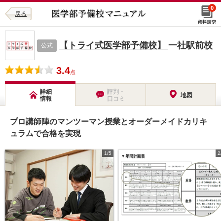
0
戻る
【トライ式医学部予備校】
一社駅前校
公式
3.4
点
詳細
評判・
地図
情報
口コミ
プロ講師陣のマンツーマン授業とオーダーメイドカリキ
ュラムで合格を実現
1/5
2