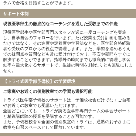
兵庫医科大学
聖マリアンナ医科大学
ラムで合格を目指すことができます。
東海大学
金沢医科大学
サポート体制
福岡大学
北里大学
久留米大学
岩手医科大学
現役医学部生の徹底的なコーチングを通した受験までの伴走
埼玉医科大学
獨協医科大学
現役医学部生や医学部専門スタッフが週に一度コーチングを実施
東京女子医科大学
川崎医科大学
し、自学自習のフォローを行います。ただ授業を受け計画を進める
だけではなく、その進度や定着度や学習法などを、医学部合格経験
※家庭教師のトライ・個別教室のトライ・医学部受験予備校インテ
者や受験のプロからの視点で管理します。また、学習を進めるうえ
グラの合格実績を含みます
での疑問点や質問なども常に受け付けており、不安や疑問をすぐに
解決することができます。指導外の時間までも徹底的に管理し学習
効率を最大化するサポートで、生徒の時間を1秒たりとも無駄にしま
せん。
【トライ式医学部予備校】の学習環境
ご家庭やお近くの個別教室での学習も選択可能
トライ式医学部予備校のサポートは、予備校校舎だけでなくご自宅
やお近くの教室でも受講いただけます。
全国どこにいても、トライが誇る医学部専門チームの学習サポート
と精鋭講師陣の授業を受講することが可能です。
また、予備校校舎や全国の個別教室のトライは、通塾のお子さまに
教室を自習スペースとして開放しています。