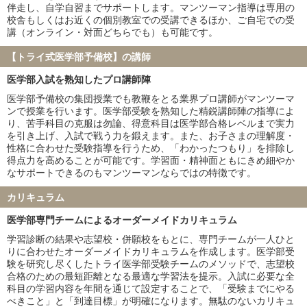
山口大学
愛媛大学
伴走し、自学自習までサポートします。マンツーマン指導は専用の
香川大学
福井大学
校舎もしくはお近くの個別教室での受講できるほか、ご自宅での受
講（オンライン・対面どちらでも）も可能です。
弘前大学
琉球大学
札幌医科大学
大分大学
【トライ式医学部予備校】の講師
鳥取大学
徳島大学
医学部入試を熟知したプロ講師陣
旭川医科大学
秋田大学
山形大学
福島県立医科大学
医学部予備校の集団授業でも教鞭をとる業界プロ講師がマンツーマ
ンで授業を行います。医学部受験を熟知した精鋭講師陣の指導によ
島根大学
佐賀大学
り、苦手科目の克服は勿論、得意科目は医学部合格レベルまで実力
防衛医科大学校
を引き上げ、入試で戦う力を鍛えます。また、お子さまの理解度・
性格に合わせた受験指導を行うため、「わかったつもり」を排除し
私立大学
得点力を高めることが可能です。学習面・精神面ともにきめ細やか
慶應義塾大学
東京慈恵会医科大学
なサポートできるのもマンツーマンならではの特徴です。
順天堂大学
日本医科大学
カリキュラム
大阪医科薬科大学
関西医科大学
国際医療福祉大学
自治医科大学
医学部専門チームによるオーダーメイドカリキュラム
東京医科大学
昭和医科大学
学習診断の結果や志望校・併願校をもとに、専門チームが一人ひと
東邦大学
産業医科大学
りに合わせたオーダーメイドカリキュラムを作成します。医学部受
帝京大学
近畿大学
験を研究し尽くしたトライ医学部受験チームのメソッドで、志望校
合格のための最短距離となる最適な学習法を提示。入試に必要な全
愛知医科大学
藤田医科大学
科目の学習内容を年間を通じて設定することで、「受験までにやる
杏林大学
日本大学
べきこと」と「到達目標」が明確になります。無駄のないカリキュ