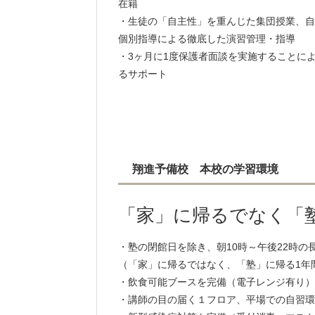
在籍
・生徒の「自主性」を重んじた集団授業、自
個別指導による徹底した演習管理・指導
・3ヶ月に1度保護者面談を実施することに
るサポート
翔進予備校 本校の学習環境
「家」に帰るでなく「
・塾の閉館日を除き、朝10時～午後22時
（「家」に帰るではなく、「塾」に帰る1年
・飲食可能ブースを完備（電子レンジ有り）
・講師の目の届く１フロア、平場での自習環