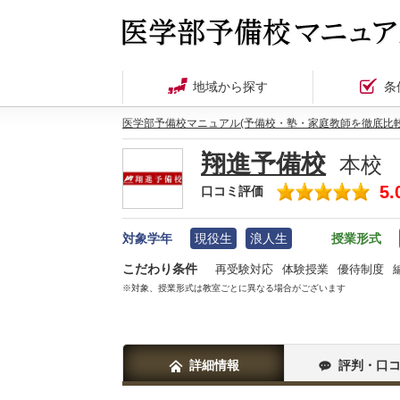
地域から探す
条
医学部予備校マニュアル(予備校・塾・家庭教師を徹底比較
翔進予備校
本校
5.
口コミ評価
対象学年
現役生
浪人生
授業形式
こだわり条件
再受験対応
体験授業
優待制度
※対象、授業形式は教室ごとに異なる場合がございます
詳細情報
評判・口