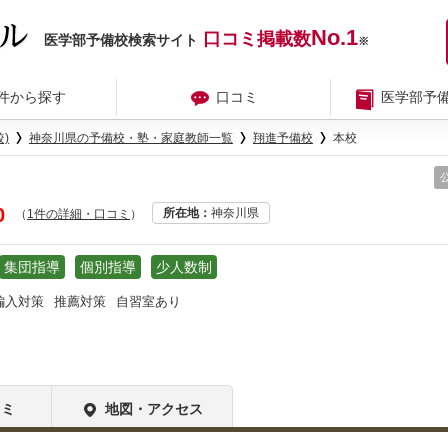
No.1
口コミ掲載数
医学部予備校検索サイト
※
件から探す
口コミ
医学部予
)
神奈川県の予備校・塾・家庭教師一覧
翔進予備校
本校
0
所在地
神奈川県
（
1件の詳細・口コミ
）
集団指導
個別指導
少人数制
編入対策
推薦対策
自習室あり
コミ
地図・アクセス