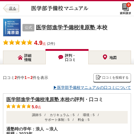
0
戻る
医学部進学予備校滝原塾
本校
公式
4.9
(2件)
点
詳細
評判・
地図
情報
口コミ
口コミ
2
件中
1～2
件を表示
口コミを投稿する
▶医学部予備校マニュアルの口コミについて
医学部進学予備校滝原塾 本校
の評判・口コミ
5.0
点
講師:5 / カリキュラム：5 / 環境：5 /
サポート体制：5 / 料金：5
通塾時の学年：浪人 ～浪人
投稿：2023年