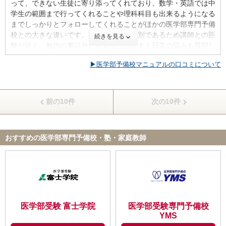
って、できない生徒に寄り添ってくれており、数学・英語では中
国公立でも私立でも希望を考慮して授業を組むことができます。
学生の範囲まで行ってくれることや理科科目も出来るようになる
英国数は塾長と副塾長が担当しているので、成績に合わせて授業
までしっかりとフォローしてくれることがほかの医学部専門予備
の内容や回数を決めます。ただ授業をすれば良いということでは
校との大きな違いです。授業はすべて個別であるため講師との距
続きを見る
なく、医学部に合格することを第一に考えるので、必要のない授
離が近く、勉強の事以外にも質問がしやすく日常の悩みも質問し
業はせずに、課題とその後のフォローをするなど柔軟に対応して
てました。
下さります。 また、個別で見るので苦手な範囲を重点的に行っ
▶医学部予備校マニュアルの口コミについて
たり、授業のレベルをその人に合わせて行います。特に数学は受
【カリキュラム・指導方針・授業内容】
験でも重要なので、毎日先生とマンツーマンで課題のチェックを
他の予備校よりも最初にしっかりと両親含めて面談を行ってく
しました。授業内容も分かりやすく、ただ暗記するのではなく理
れ、その際に正しく自分の現状を教えてくれ、厳しいことも言わ
論的に理解することを目標にしています。 生物と化学を取って
前の10件
次の10件
れますが１年間の気持ちの引き締めができます。そういう意味で
いましたが、どちらもベテランの先生が個別で授業をして下さ
面談だけでも受けることに意味があるとは考えます。カリキュラ
り、主に生物の記述であったり、化学の計算であったり個人に苦
ムは完全個別であるため、能力の違いによって進みに差は出ます
手な範囲に合わせた問題を出して下さります。それだけでなく、
おすすめの医学部専門予備校・塾・家庭教師
が、英語・数学は９月には多くが終わり演習へ、理科は１１月く
医学生のチャーターも個別で理科を教えて下さるので、その後の
らいにすべてが終わり演習にいきました。個別であるため質問が
フォロー体制もしっかりとしています。
しやすく、きちんと理解してから先に進むことができるます。ま
た、模試に力を入れており多くの模試を受けそのたびに復習をす
【校舎内外の環境について（自習室、交通の便、治安、立地な
るため自分の欠点にいち早く気づくことに繋がりました。
ど） 】
新しい校舎なので清潔に保たれており、椅子や机であったりも新
【校舎内外の環境について（自習室、交通の便、治安、立地な
医学部受験 富士学院
医学部受験専門予備校
品で綺麗です。オシャレに設計されてあります。校舎内は木を基
ど） 】
YMS
調に作られているので、とても落ち着き勉強に励む事ができま
校舎は大部屋に自分の机が用意され、そのなかに授業用のブース