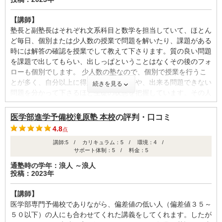
【講師】
塾長と副塾長はそれぞれ文系科目と数学を担当していて、ほとん
ど毎日、個別または少人数の授業で問題を解いたり、課題がある
時には解答の確認を授業でして教えて下さります。質の良い問題
を課題で出してもらい、出しっぱということはなくその後のフォ
ローも個別でします。 少人数の塾なので、個別で授業を行うこ
とが多く、自分以上に得意不得意なことや、出来る問題できない
続きを見る
問題を分かって下さるほど生徒の状態を把握しています。その人
の学力が伸びるように授業内容や課題を別々に変えて、その人に
合わせて下さります。 先生方との距離は近く、いつの時間も同
医学部進学予備校滝原塾 本校
の評判・口コミ
じ空間にいます。ですので気になった時にすぐに質問などに行
4.8
点
け、自習している際にも進捗状況を気にかけて下さります。 先
講師:5 / カリキュラム：5 / 環境：4 /
生方はとても優しく生徒思いで、勉強漬けの生活でだれてしまう
サポート体制：5 / 料金：5
こともありましたが、一緒にご飯を食べながら話を聞いて頂きリ
フレッシュする事ができました。風邪をひいて塾に来れなかった
通塾時の学年：浪人 ～浪人
投稿：2023年
時は差し入れを届けて下さりました。勉強面以外でもメンタル面
で何度も助けて下さります。成績がどうであれ生徒の夢に真剣に
【講師】
向き合って下さる先生方です。
医学部専門予備校でありながら、偏差値の低い人（偏差値３５～
５０以下）の人にも合わせてくれた講義をしてくれます。したが
【カリキュラム・指導方針・授業内容】