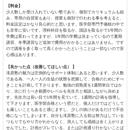
【料金】
少人数しか受け入れていない塾であり、個別でカリキュラムも組
み、専用の自習室もあり、授業も個別で行われる事を考えると、
料金設定はかなり良心的だと思います。医学部専門予備校の中で
も非常に安いです。理科科目を取るか、国語を取るかで1年間の
学費は変わってきますが、1年間の学費は決まっているので夏期
講習、冬季講習など追加で費用がかかることはありません。です
ので講座を多く取って高くかかったということは一切ないので安
心感はあります。
【良かった点（改善してほしい点） 】
滝原塾の魅力は圧倒的なサポート体制にあると思います。少人数
である為、一人一人の生徒の状態を把握して、合格のためにすべ
きことを計画して下さります。勉強の習熟度を1週間単位ではか
り、次に行うべき範囲やレベルを先生方と相談しながら決めま
す。先生方は長い目で1年間を見ていて、1週間の計画を指導し
て下さります。医学部合格という壁だと、個人だけではどうして
も厳しいこともあると感じますし、少しの抜けがあるだけで不合
格になってしまいます。自分も滝原塾に入る前は努力はしている
つもりでもやり方がわからなく、浪人しても成績は全く上がりま
せんでした。計画がズレている、または計画通り行かないことば