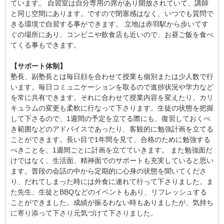
ています。 自習室は自分専用の席があり開放されていて、講師
と同じ空間にあります。ですので閉塞感はなく、いつでも質問で
きる環境で自習する事ができます。 立地は赤羽駅から歩いてす
ぐの場所にあり、コンビニや飲食店も近いので、お昼ご飯を食べ
てくる事もできます。
【サポート体制】
塾長、副塾長とは毎日顔を合わせて授業も個別または少人数で行
います。毎日コミュニケーションを取るので進捗状況や学力など
を常に共有できます。それに合わせて授業内容を変えたり、カリ
キュラムの変更も柔軟に行なって下さります。生徒の状態を把握
して下さるので、1週間の予定を立てる際にも、復習しておくべ
き範囲などのアドバイスであったり、客観的に勉強計画を立てる
ことができます。長い目で1年間を見て、合格のために勉強する
べきことを、1週間ごとに計画を立てていきます。 また勉強面だ
けではなく、生活面、精神面でのサポートも充実していると思い
ます。普段の会話の中から定期的に心身の状態を聞いてくださ
り、だれてしまった時には外食に連れて行って下さりました。ま
た先生、生徒とBBQなどのイベントもあり、リフレッシュする
ことができました。成績が振るわない時もありましたが、気持ち
に寄り添って下さり元気づけて下さりました。