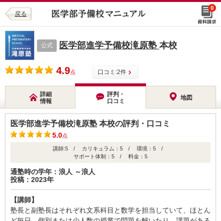
0
戻る
医学部進学予備校滝原塾
本校
公式
4.9
口コミ:
2
件
点
詳細
評判・
地図
情報
口コミ
医学部進学予備校滝原塾 本校の評判・口コミ
5.0
点
講師:5 / カリキュラム：5 / 環境：5 /
サポート体制：5 / 料金：5
通塾時の学年：浪人 ～浪人
投稿：2023年
【講師】
塾長と副塾長はそれぞれ文系科目と数学を担当していて、ほとん
ど毎日、個別または少人数の授業で問題を解いたり、課題がある