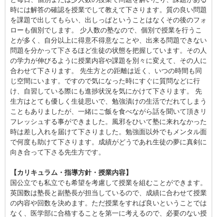
時には解答の確認を授業でして教えて下さります。質の良い問題
を課題で出してもらい、出しっぱということはなくその後のフォ
ローも個別でします。 少人数の塾なので、個別で授業を行うこ
とが多く、自分以上に得意不得意なことや、出来る問題できない
問題を分かって下さるほど生徒の状態を把握しています。その人
の学力が伸びるように授業内容や課題を別々に変えて、その人に
合わせて下さります。 先生方との距離は近く、いつの時間も同
じ空間にいます。ですので気になった時にすぐに質問などに行
け、自習している際にも進捗状況を気にかけて下さります。 先
生方はとても優しく生徒思いで、勉強漬けの生活でだれてしまう
こともありましたが、一緒にご飯を食べながら話を聞いて頂きリ
フレッシュする事ができました。風邪をひいて塾に来れなかった
時は差し入れを届けて下さりました。勉強面以外でもメンタル面
で何度も助けて下さります。成績がどうであれ生徒の夢に真剣に
向き合って下さる先生方です。
【カリキュラム・指導方針・授業内容】
国公立でも私立でも希望を考慮して授業を組むことができます。
英国数は塾長と副塾長が担当しているので、成績に合わせて授業
の内容や回数を決めます。ただ授業をすれば良いということでは
なく、医学部に合格することを第一に考えるので、必要のない授