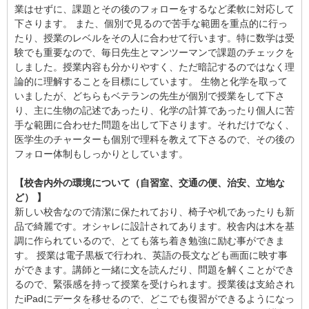
業はせずに、課題とその後のフォローをするなど柔軟に対応して
下さります。 また、個別で見るので苦手な範囲を重点的に行っ
たり、授業のレベルをその人に合わせて行います。特に数学は受
験でも重要なので、毎日先生とマンツーマンで課題のチェックを
しました。授業内容も分かりやすく、ただ暗記するのではなく理
論的に理解することを目標にしています。 生物と化学を取って
いましたが、どちらもベテランの先生が個別で授業をして下さ
り、主に生物の記述であったり、化学の計算であったり個人に苦
手な範囲に合わせた問題を出して下さります。それだけでなく、
医学生のチャーターも個別で理科を教えて下さるので、その後の
フォロー体制もしっかりとしています。
【校舎内外の環境について（自習室、交通の便、治安、立地な
ど） 】
新しい校舎なので清潔に保たれており、椅子や机であったりも新
品で綺麗です。オシャレに設計されてあります。校舎内は木を基
調に作られているので、とても落ち着き勉強に励む事ができま
す。 授業は電子黒板で行われ、英語の長文なども画面に映す事
ができます。講師と一緒に文を読んだり、問題を解くことができ
るので、緊張感を持って授業を受けられます。授業後は支給され
たiPadにデータを移せるので、どこでも復習ができるようになっ