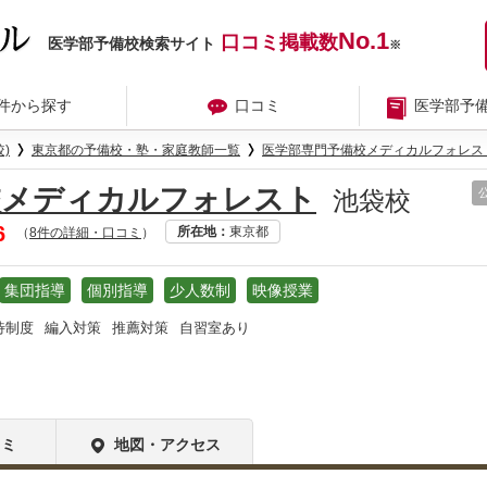
No.1
口コミ掲載数
医学部予備校検索サイト
※
件から探す
口コミ
医学部予
)
東京都の予備校・塾・家庭教師一覧
医学部専門予備校メディカルフォレス
校メディカルフォレスト
池袋校
6
所在地
東京都
（
8件の詳細・口コミ
）
集団指導
個別指導
少人数制
映像授業
待制度
編入対策
推薦対策
自習室あり
コミ
地図・アクセス