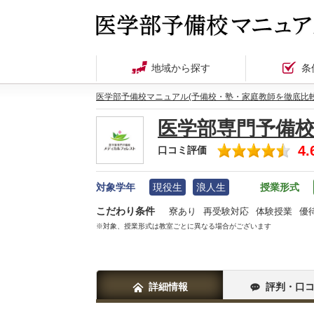
地域から探す
条
医学部予備校マニュアル(予備校・塾・家庭教師を徹底比較
医学部専門予備
4.
口コミ評価
対象学年
現役生
浪人生
授業形式
こだわり条件
寮あり
再受験対応
体験授業
優
※対象、授業形式は教室ごとに異なる場合がございます
詳細情報
評判・口