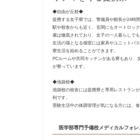
◆自由が丘校◆
提携する女子寮では、警備員や館長が24時
駅や校舎からも近く、玄関にもオートロック
慮は徹底されており、女子の一人暮らしでも
生活の場となる個室には家具やユニットバス
寮生活を始めることができます。
PCルームや共同キッチンがある寮もあり、
が整っています。
◆池袋校◆
池袋校の校舎には提携寮と専用レストランが
利です。
受験生活中の体調管理が気になる方には、食
医学部専門予備校メディカルフォレ