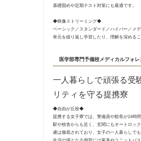
基礎固めや定期テスト対策にも最適です。
◆映像ストリーミング◆
ベーシック／スタンダード／ハイパー／メデ
単元を繰り返し学習したり、理解を深めるこ
医学部専門予備校メディカルフォレ
一人暮らしで頑張る受
リティを守る提携寮
◆自由が丘校◆
提携する女子寮では、警備員や館長が24時
駅や校舎からも近く、玄関にもオートロック
慮は徹底されており、女子の一人暮らしでも
生活の場となる個室には家具やユニットバス