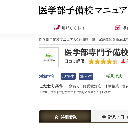
地域から探す
条
医学部予備校マニュアル(予備校・塾・家庭教師を徹底比較
医学部専門予備
4.
口コミ評価
対象学年
現役生
浪人生
授業形式
こだわり条件
寮あり
再受験対応
体験授業
優
※対象、授業形式は教室ごとに異なる場合がございます
詳細情報
評判・口