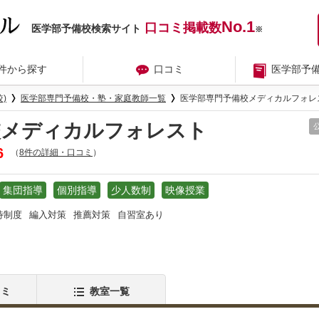
No.1
口コミ掲載数
医学部予備校検索サイト
※
件から探す
口コミ
医学部予
)
医学部専門予備校・塾・家庭教師一覧
医学部専門予備校メディカルフォレ
校メディカルフォレスト
6
（
8件の詳細・口コミ
）
集団指導
個別指導
少人数制
映像授業
待制度
編入対策
推薦対策
自習室あり
コミ
教室一覧