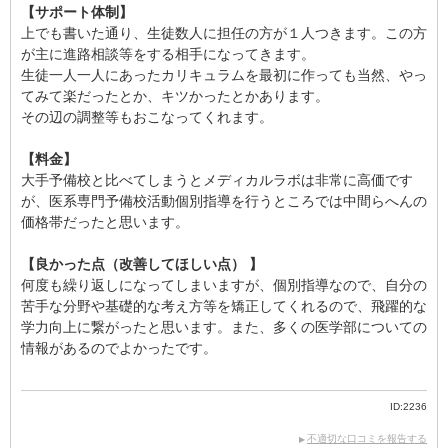
【サポート体制】
上でも書いた通り、生徒数人に担任の方が１人つきます。この方
が主に進路相談等をする相手になってきます。
生徒一人一人にあったカリキュラムを最初に作っても当然、やっ
てみて楽だったとか、キツかったとかあります。
その辺の調整等もおこなってくれます。
【料金】
大手予備校と比べてしまうとメディカルラボは非常に高価です
が、医系専門予備校活動個別指導を行うところでは中間らへんの
価格帯だったと思います。
【良かった点（改善してほしい点） 】
何度も繰り返しになってしまいますが、個別指導なので、自分の
苦手な分野や基礎的な考え方等を矯正してくれるので、飛躍的な
学力向上に繋がったと思います。また、多くの医学部についての
情報があるのでよかったです。
ID:2236
不適切な口コミを報告する