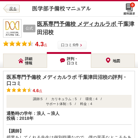
0
戻る
医系専門予備校 メディカルラボ
千葉津
公式
田沼校
4.3
口コミ:
6
件
点
詳細
評判・
地図
情報
口コミ
医系専門予備校 メディカルラボ 千葉津田沼校の評判・
口コミ
4.6
点
講師:5 / カリキュラム：5 / 環境：4 /
サポート体制：5 / 料金：4
通塾時の学年：浪人 ～浪人
投稿：2018年
【講師】
授業をしてくれる先生は個別指導なので、僕の苦手なところをあ