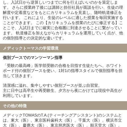
し、入試日から逆算しいつまでに何を行えばいいのかを策定しま
す。 さらに授業終了後には講師と担任社員が面談を行い、生徒の理
解度や定着度などをもとにカリキュラムを見直し、随時軌道修正を
行います。 これにより、生徒のレベルに適した授業を毎回実施する
ことができます。 この【カリキュラムを授業のたびに修正する】こ
とこそ、入試日までに確実に合格圏に到達させることに繋がってい
ます。 軌道修正を加えながらカリキュラムを運用していく点が、他
の個別指導との決定的な違いです。
メディックトーマスの学習環境
個別ブースでのマンツーマン指導
「受験の最高峰」医学部受験の合格を目指す生徒たちへ、ホワイト
ボード付の個別ブースを使い、1対1の指導スタイルで個別指導を担
当して頂きます。
清潔感に溢れ、集中しやすい個別ブースが並ぶ自習室。
主に日中は高卒生や再受験生、夕方から夜にかけては現役中高生が
利用しています。
その他の特徴
メディックTOMASのT.A.(ティーチングアシスタント)のシステムと
は、東大（医）、東京医科歯科大（医）、千葉大（医）、横浜市立
大（医）、慶應大（医）、東京慈恵医大（医）、順天堂大（医）、