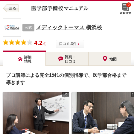
0
戻る
メディックトーマス
横浜校
公式
4.2
口コミ:
3
件
点
詳細
評判・
地図
情報
口コミ
プロ講師による完全1対1の個別指導で、医学部合格まで
導きます
1/5
2