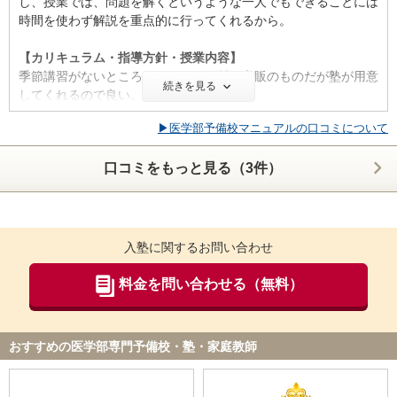
し、授業では、問題を解くというような一人でもできることには
木目調の落ち着いた雰囲気です。フロア一階分ほどで大きい校舎
時間を使わず解説を重点的に行ってくれるから。
ではないかもしれませんが、色が統一されていて、身長より大き
い壁に囲まれた集中できる授業スペースと、清潔に保たれてい
【カリキュラム・指導方針・授業内容】
て、仕切りのある自習室があります。皆が医学部を目指している
季節講習がないところがいいし、教材は市販のものだが塾が用意
ため、自習室は静かで、良い緊張感を感じることができます。
続きを見る
してくれるので良い。
【サポート体制】
▶医学部予備校マニュアルの口コミについて
【校舎内外の環境について（自習室、交通の便、治安、立地な
模試ごとに面談をしてくださった為、一ヶ月毎に力をいれて対策
ど） 】
しなくてはいけない範囲を洗い出していただけました。また、受
口コミをもっと見る（3件）
地下から通学できるし、駅からもそう遠くないので良い。
験校についても、自分の得意不得意を考慮して向いている大学を
治安は西口に比べて良い。
お勧めしていただき、合格した3校中2校は勧められて受験を決
変な店もないので無駄なものもなく静かで良い。
めた大学でした。あの時勧めていただいて本当に良かったと思っ
生徒数はあまり多くないので自習室が埋まることもないので良
ています。
い。
入塾に関するお問い合わせ
たまに消防車等のサイレンや、外を走る車の音が聞こえるが集中
【料金】
していれば気ならない。
料金を問い合わせる（無料）
普通の授業に加えてTA（医大生に勉強を見てもらえる）もある
ので妥当だと思います。医学部の過去問がほぼ全て揃っており、
【料金】
何年分も解くことができたり、面談を頻繁に行っていただけるこ
高い。それだけです。だが、授業以外での面倒見の良さや、教材
とを踏まえると、値段以上の満足度でした。
おすすめの医学部専門予備校・塾・家庭教師
費を含めたらまあしょうがないかなとも思う。
【良かった点（改善してほしい点） 】
【良かった点（改善してほしい点） 】