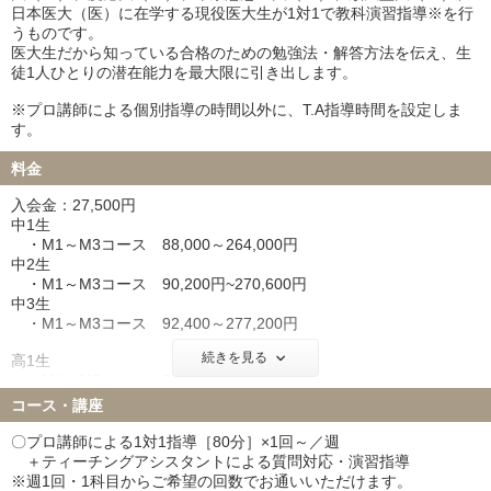
日本医大（医）に在学する現役医大生が1対1で教科演習指導※を行
うものです。
医大生だから知っている合格のための勉強法・解答方法を伝え、生
徒1人ひとりの潜在能力を最大限に引き出します。
※プロ講師による個別指導の時間以外に、T.A指導時間を設定しま
す。
料金
入会金：27,500円
中1生
・M1～M3コース 88,000～264,000円
中2生
・M1～M3コース 90,200円~270,600円
中3生
・M1～M3コース 92,400～277,200円
続きを見る
高1生
・M1～M3コース 94,600~283,800円
高2生
コース・講座
・M1～M3コース 96,800~290,400円
高3生・高卒生
〇プロ講師による1対1指導［80分］×1回～／週
・M1～M3コース 103,400～310,200円
＋ティーチングアシスタントによる質問対応・演習指導
※週1回・1科目からご希望の回数でお通いいただけます。