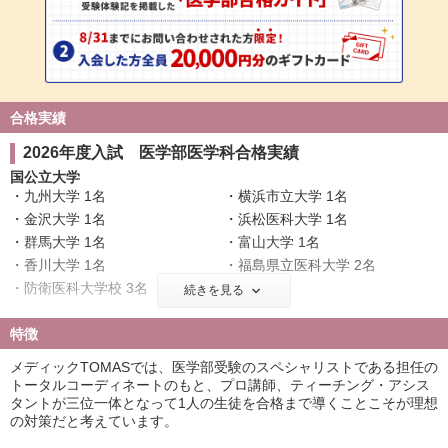
合格実績
2026年度入試 医学部医学科合格実績
国公立大学
九州大学 1名
横浜市立大学 1名
金沢大学 1名
浜松医科大学 1名
群馬大学 1名
富山大学 1名
香川大学 1名
福島県立医科大学 2名
防衛医科大学校 3名
続きを見る
私立大学
特徴
慶應義塾大学 1名
東京慈恵会医科大学 8名
メディックTOMASでは、医学部受験のスペシャリストである担任の
順天堂大学 12名
日本医科大学 10名
トータルコーディネートのもと、プロ講師、ティーチング・アシス
国際医療福祉大学 17名
自治医科大学 1名
タントが三位一体となって1人の生徒を合格まで導くことこそが理想
東京医科大学 13名
昭和医科大学 10名
の対策だと考えています。
東邦大学 13名
産業医科大学 1名