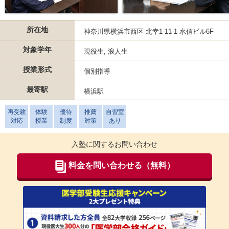
所在地
神奈川県横浜市西区 北幸1-11-1 水信ビル6F
対象学年
現役生, 浪人生
授業形式
個別指導
最寄駅
横浜駅
再受験
体験
優待
推薦
自習室
対応
授業
制度
対策
あり
入塾に関するお問い合わせ
料金を問い合わせる（無料）