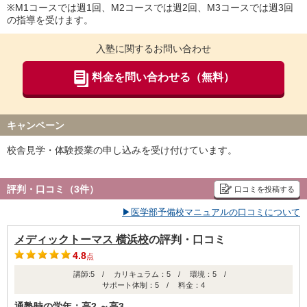
グループ授業
※M1コースでは週1回、M2コースでは週2回、M3コースでは週3回
・計算力アップGコース(数学) 22,000円/1コマ80分週1回
の指導を受けます。
・計算力アップGコース(化学) 22,000円/1コマ80分週1回
入塾に関するお問い合わせ
※全て税込金額です。
※M1コース：1コマ80分週1回、M2コース：1コマ80分週2回、M3
料金を問い合わせる（無料）
コース：1コマ80分週3回
※リソー教育グループに初めてご入会される場合にのみ、入会金
27,500円が別途必要となります。
キャンペーン
校舎見学・体験授業の申し込みを受け付けています。
評判・口コミ（3件）
口コミを投稿する
▶医学部予備校マニュアルの口コミについて
メディックトーマス 横浜校
の評判・口コミ
4.8
点
講師:5 / カリキュラム：5 / 環境：5 /
サポート体制：5 / 料金：4
通塾時の学年：高2 ～高3