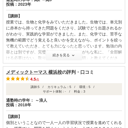
投稿：2023年
【講師】
授業では、生物と化学をみていただきました。生物では、単元別
に赤本から持ってきた問題をくださり、試験でどう出題されるか
がわかり、実践的な学習ができました。また、化学では、苦手な
無機の範囲でどう覚えると良いかを交えながら、ポイントを絞っ
て教えていただき、とても力になったと思っています。勉強の内
容とは別ですが、完璧主義で問題に固執しがちな私に、「全部解
続きを見る
ける必要はない。取りこぼさないことが大切」と教えてくださ
り、その言葉にとても支えられました。
メディックトーマス 横浜校
の評判・口コミ
【カリキュラム・指導方針・授業内容】
4.5
点
受験一年前という、ぎりぎりの段階で入塾したため、なるべく早
講師:5 / カリキュラム：5 / 環境：5 /
く基礎を固めて、その後に過去問を解いていくという方針でし
サポート体制：- / 料金：3
た。基礎を固める時に、自分で2、3周ほど問題集をやっていた
ので、夏明けぐらいから過去問に手をつけました。過去問は、科
通塾時の学年： ～浪人
投稿：2018年
目担当の先生と相談しながら、やる大学を決めました。
【講師】
【校舎内外の環境について（自習室、交通の便、治安、立地な
個別ということなので一人一人の学習状況で授業を進めてくれる
ど） 】