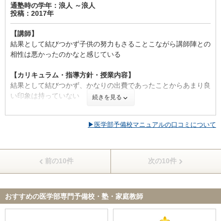
通塾時の学年：浪人 ～浪人
投稿：2017年
【校舎内外の環境について（自習室、交通の便、治安、立地な
【料金】
ど） 】
私の高校は河合塾の模試を学校全体で受けていたので、学校卒業
【講師】
トップレベル医進クラスは皆難関の医学部を目指しているという
後その特典として半額で浪人時代の授業を受けられることになっ
結果として結びつかず子供の努力もさることこながら講師陣との
こともあり、真面目な人が多く良い雰囲気です。休み時間も、教
た。
相性は悪かったのかなと感じている
室内は比較的静かであり、自習もしやすいです。
また、河合塾には奨学金制度もあるので、少し経済的に厳しかっ
自習室も使いやすく、自分は毎日閉館まで勉強して帰ることを習
た私にとって、これ以上安い予備校はないくらい破格の値段だっ
【カリキュラム・指導方針・授業内容】
慣づけていました。
た。
結果として結びつかず、かなりの出費であったことからあまり良
い印象は持っていない
続きを見る
【サポート体制】
【良かった点（改善してほしい点） 】
進路指導のチューターは親身になって、進路指導を行ってくださ
この河合塾で最もよかったといえる点は、同じ志をもつ友達がで
【校舎内外の環境について（自習室、交通の便、治安、立地な
いました。
きたことだ。
▶医学部予備校マニュアルの口コミについて
ど） 】
また、フェローという制度があり、勉強に関してわからないこと
私の高校はあまりレベルが高くなく、医学部を目指す友人はほと
●周辺の環境
があればなんでも、すぐに質問に行けるので、わからないことが
んどいなかった。
交通の便はよく通いやすい場所にあって良かった。また交通の便
あっても不安にならずに、安心して勉強できました。
それゆえに、医学部を目指す友人ができたことは嬉しかったし、
も良かったので立地は良かった。
前の10件
次の10件
模試の点数が低かった時などはお互いに励ましあえた。
●校舎内の環境
【料金】
教室内には自習室があり自由に利用することはできるのですが狭
大手の予備校ということで、年間にかかる費用も安いです。
くてすぐにいっぱいになってしまう
さらに、夏期講習や冬季講習は自分が本当に必要だと思うものを
【進学先の大学】
おすすめの医学部専門予備校・塾・家庭教師
選んで受ければ、そんなに費用もかからず、しかも余分な時間を
国立大学医学部
【良かった点（改善してほしい点） 】
使わないので効果的に学力を上げることができると思います。
自習室のスペースが狭くてすぐにいっぱいになってしまう。もう