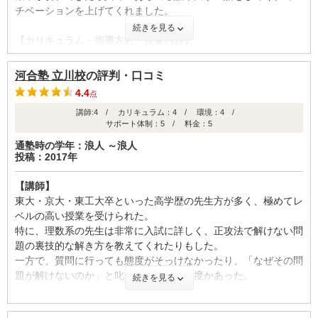
チベーションを上げてくれました。
がよく、チューターと仲の良い学生もかなり多い。学生がチュー
続きを見る
ターをしているので大学生活の話を聞けるのは良い
【カリキュラム・指導方針・授業内容】
国立か私立でクラスが分かれておりカリキュラムとしては基本的
【料金】
に二次対策を毎日していく感じでした。毎月模試が用意されてお
河合塾は1教科1教科取りたい講座をとる方式だから、何教科も
河合塾 立川校
の評判・口コミ
りその成績を糧に毎日勉強することができました。
取らなければ料金は他の予備校よりもかなり安く済むと思う。し
4.4
点
前期に基礎を後期に発展を勉強していくのですが地方医学部程度
かし、浪人生は義務教科があるみたいなのでお金はかかると思
講師:4 / カリキュラム：4 / 環境：4 /
なら基礎だけで充分でした。
う。
サポート体制：5 / 料金：5
【校舎内外の環境について（自習室、交通の便、治安、立地な
通塾時の学年：浪人 ～浪人
【良かった点（改善してほしい点） 】
投稿：2017年
ど） 】
河合塾は本当に講師の質が高い。英語講師のおかげで受験受かる
清潔感のある教室でした。校舎内には自習ブースが用意されてお
ことが出来たと思う。人をやる気にさせる講師が多いと思う。ま
【講師】
りそこで勉強することができました。自習ブースが苦手な人でも
た、自習室においても、空き教室全てが自習室として使えるので
東大・京大・東工大卒といった高学歴の先生方が多く、極めてレ
空き教室が解放されているため場所に困ることはなかったです。
自習場所に困らないのはとてもいいところだと思う。
ベルの高い授業を受けられた。
過去問も貸し出しているため2次対策もしっかり行えました。
特に、理数系の先生は非常に入試に詳しく、正攻法で解けない問
題の裏技的な解き方を教えてくれたりもした。
【サポート体制】
ID:3244
一方で、質問に行っても態度がそっけなかったり、「なぜその問
各クラスにチューターがついており模試ごとに面談が組まれてお
不適切な口コミを報告する
題が解けないのか」と叱られたことも何度かあった。
続きを見る
りました。また、不安な人は面談以外の時間でもチューターに相
談することができました。
【カリキュラム・指導方針・授業内容】
模試の結果はクラス内で掲示されておりモチベーションを上げる