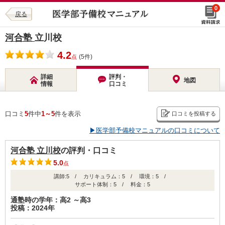
0
戻る
河合塾
立川校
4.2
(5件)
点
詳細
評判・
地図
情報
口コミ
口コミ
5
件中
1～5
件を表示
口コミを投稿する
▶医学部予備校マニュアルの口コミについて
河合塾 立川校
の評判・口コミ
5.0
点
講師:5 / カリキュラム：5 / 環境：5 /
サポート体制：5 / 料金：5
通塾時の学年：高2 ～高3
投稿：2024年