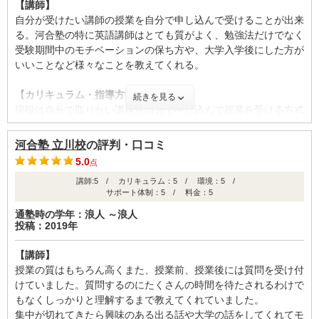
【講師】
自分が受けたい講師の授業を自分で申し込んで受けることが出来
る。河合塾の特に英語講師はとても質がよく、勉強法だけでなく
受験期間中のモチベーションの保ち方や、大学入学後にした方が
いいことなど様々なことを教えてくれる。
【カリキュラム・指導方針・授業内容】
続きを見る
現役は自分で取りたい講座を自分で申し込んで授業を受ける方式
になっている。1学期、夏期、2学期、冬期、3学期、春期に分か
れている。毎週どの時間に何の科目があるのかスマホで簡単に確
河合塾 立川校
の評判・口コミ
認でき、直ぐに授業を申し込めるのは良い点だと思う
5.0
点
講師:5 / カリキュラム：5 / 環境：5 /
【校舎内外の環境について（自習室、交通の便、治安、立地な
サポート体制：5 / 料金：5
ど） 】
授業で使っていない教室は基本的に自習室としてつか事が出来
通塾時の学年：浪人 ～浪人
投稿：2019年
る。教室の雰囲気はとてもよく、誰も私語をすることが無い。し
かし、教室の席には限りがあるので朝から晩まで空いている教室
【講師】
は朝から行かないと座ることができません
授業の質はもちろん高くまた、授業前、授業後には質問を受け付
けていました。質問するのにたくさんの時間を待たされるわけで
【サポート体制】
もなくしっかりと理解するまで教えてくれていました。
塾のチューターさん(大学生）が何回も面談を開いて勉強の相談
集中が切れてきたら興味のある出る話や大学の話をしてくれてモ
や高校の相談などをしてくれる。河合塾のチューターはとても質