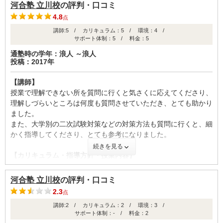
医学部進学のためだけのテキストではなく、東大・京大といった
ことにつながりました。
河合塾 立川校
の評判・口コミ
難関大学を目指す人と同じテキストを使った授業だった。
4.8
点
それゆえに、地方国立医学部では絶対に出ないような難易度の高
【料金】
講師:5 / カリキュラム：5 / 環境：4 /
い問題も出題されることがあったが、それはそれで為になった。
医学部専門予備校ではなかったため安くはありましたが講師は非
サポート体制：5 / 料金：5
年に何回も模試や確認テストがあったので、自分の実力を頻繁に
常にレベルが高かったためコストパフォーマンスが非常に良いで
測れたのは良い点だと思う。
通塾時の学年：浪人 ～浪人
す。
投稿：2017年
講師の中には医学部を受験した人もおりその人の話は非常にため
【校舎内外の環境について（自習室、交通の便、治安、立地な
になりました。また受験のプロが添削などをただでしてくれるた
【講師】
ど） 】
め非常にお得です。
授業で理解できない所を質問に行くと気さくに応えてくださり、
全体的に校舎全体が勉強するための空間になっており、休憩でき
理解しづらいところは何度も質問させていただき、とても助かり
る場所はほとんどなかった。
【良かった点（改善してほしい点） 】
ました。
しかし、一方で張り詰めた空気の中で緊張感を持った勉強をした
浪人期間は非常に辛く時にはモチベーションがほとんどなくなる
また、大学別の二次試験対策などの対策方法も質問に行くと、細
い人のスペース、お茶やお菓子を食べながらリラックスして勉強
時期もありましたが
かく指導してくださり、とても参考になりました。
を行うスペース、分からない問題を先生に質問するスペースがそ
そういったときはチューターや講師に相談することで医学部や大
続きを見る
れぞれ存在したのは、勉強の多様性が生まれて良かった。
学についておしえてくれ、モチベーションを元に戻してくれるた
【カリキュラム・指導方針・授業内容】
め一年間で受かることができました。
前期はそれぞれの科目の基礎を固め、後期に入ると応用的な問題
【サポート体制】
を多く解くようになります。模試の難易度はちょうどよく実践的
定期的に個人面談や三者面談が行われ、今自分がどれくらいのレ
河合塾 立川校
の評判・口コミ
であり良いと感じました。
ベルにいるのか、志望校に合格するためにあと何点必要か、具体
ID:2491
2.3
点
医進模試などを受ければ、医学部志望者の中で自分がどのくらい
的に示してくれたのは助かった。
講師:2 / カリキュラム：2 / 環境：3 /
不適切な口コミを報告する
の位置にいるのかが具体的にわかり、モチベーションの維持にも
河合塾は大手予備校なので情報量が多く、模試を受ける人の母体
サポート体制：- / 料金：2
つながります。
数も多いので安心感もあった。