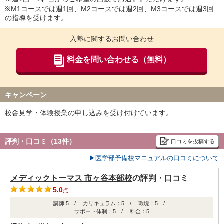
グループ授業
※M1コースでは週1回、M2コースでは週2回、M3コースでは週3回
・計算力アップGコース(数学) 22,000円/1コマ80分週1回
の指導を受けます。
・計算力アップGコース(化学) 22,000円/1コマ80分週1回
入塾に関するお問い合わせ
※全て税込金額です。
※M1コース：1コマ80分週1回、M2コース：1コマ80分週2回、M3
料金を問い合わせる（無料）
コース：1コマ80分週3回
※リソー教育グループに初めてご入会される場合にのみ、入会金
27,500円が別途必要となります。
キャンペーン
校舎見学・体験授業の申し込みを受け付けています。
評判・口コミ（13件）
口コミを投稿する
▶医学部予備校マニュアルの口コミについて
メディックトーマス 市ヶ谷本部校
の評判・口コミ
5.0
点
講師:5 / カリキュラム：5 / 環境：5 /
サポート体制：5 / 料金：5