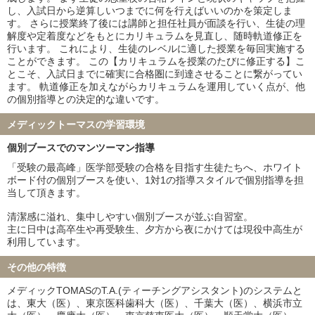
し、入試日から逆算しいつまでに何を行えばいいのかを策定しま
す。 さらに授業終了後には講師と担任社員が面談を行い、生徒の理
解度や定着度などをもとにカリキュラムを見直し、随時軌道修正を
行います。 これにより、生徒のレベルに適した授業を毎回実施する
ことができます。 この【カリキュラムを授業のたびに修正する】こ
とこそ、入試日までに確実に合格圏に到達させることに繋がってい
ます。 軌道修正を加えながらカリキュラムを運用していく点が、他
の個別指導との決定的な違いです。
メディックトーマスの学習環境
個別ブースでのマンツーマン指導
「受験の最高峰」医学部受験の合格を目指す生徒たちへ、ホワイト
ボード付の個別ブースを使い、1対1の指導スタイルで個別指導を担
当して頂きます。
清潔感に溢れ、集中しやすい個別ブースが並ぶ自習室。
主に日中は高卒生や再受験生、夕方から夜にかけては現役中高生が
利用しています。
その他の特徴
メディックTOMASのT.A.(ティーチングアシスタント)のシステムと
は、東大（医）、東京医科歯科大（医）、千葉大（医）、横浜市立