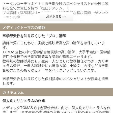
トータルコーディネイト：医学部受験のスペシャリストが受験に関
帝京大学 19名
愛知医科大学 1名
わる全ての責任を持つ「担任システム」！
東北医科薬科大学 8名
杏林大学 3名
プロ講師：講師陣はオールプロ。「経験豊富な精鋭講師」がマンツ
日本大学 9名
聖マリアンナ医科大学 3名
続きを見る
ーマン指導！
アシスタントスタッフ：東京医科歯科大・慶応（医）など難関医学
東海大学 5名
金沢医科大学 1名
部に在籍する現役生がチューターとして指導「T.Aシステム」！
メディックトーマスの講師
福岡大学 1名
北里大学 3名
久留米大学 1名
岩手医科大学 5名
受験全科目においてカリキュラムを作成し、確実に合格圏に到達で
医学部受験を知り尽くした「プロ」講師
きるよう、軌道修正しながら運用します！
埼玉医科大学 7名
獨協医科大学 7名
講師の質にこだわり、実績と経験豊富な実力講師を確保していま
東京女子医科大学 7名
す。
TOMAS全校の中で医学部合格実績の高い講師、大手予備校・医学部
※メディックTOMAS4校の合格実績です。
専門予備校で医学部実績豊富な講師が指導に当たります。
※公益社団法人全国学習塾協会の規定に基づいて合格実績を算出・
教科別の教師以外にも、生徒一人ひとりに教務担任がつき、カリキ
公表しています。
ュラム管理、一般入試以外にも推薦入試、小論文、面接など医学部
合格のためのあらゆるテーマをバックアップしていきます。
医学部受験を知り尽くした個別指導のスペシャリストが授業を担当
します。
カリキュラム
個人別カリキュラムの作成
メディックTOMASでは志望校合格に向け、個人別カリキュラムを作
成します。 まず生徒の志望校の合格ラインと現状のギャップを把握