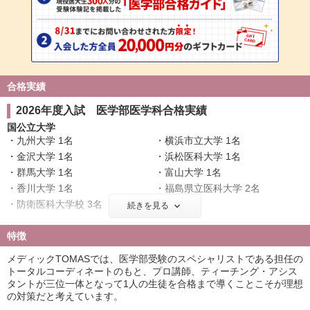
合格実績
2026年度入試 医学部医学科合格実績
国公立大学
九州大学 1名
横浜市立大学 1名
金沢大学 1名
浜松医科大学 1名
群馬大学 1名
富山大学 1名
香川大学 1名
福島県立医科大学 2名
防衛医科大学校 3名
続きを見る
私立大学
特徴
慶應義塾大学 1名
東京慈恵会医科大学 8名
メディックTOMASでは、医学部受験のスペシャリストである担任の
順天堂大学 12名
日本医科大学 10名
トータルコーディネートのもと、プロ講師、ティーチング・アシス
国際医療福祉大学 17名
自治医科大学 1名
タントが三位一体となって1人の生徒を合格まで導くことこそが理想
東京医科大学 13名
昭和医科大学 10名
の対策だと考えています。
東邦大学 13名
産業医科大学 1名