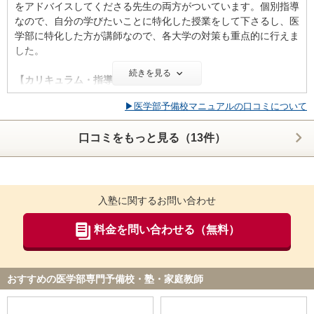
をアドバイスしてくださる先生の両方がついています。個別指導
なので、自分の学びたいことに特化した授業をして下さるし、医
【サポート体制】
学部に特化した方が講師なので、各大学の対策も重点的に行えま
面談で自分に必要な勉強法を教えてくれたりする他、志望理由書
した。
や小論文を添削してくれたり、面接対策をしていただけたのがと
ても役立ちました。特に、1次試験突破者だけで行われる模擬集
続きを見る
【カリキュラム・指導方針・授業内容】
団面接やMMIは本番そっくりで、このためだけに入塾しても良い
基本的には自分のやりたいようなカリキュラム設定が可能です。
と言えるほどためになります。
▶医学部予備校マニュアルの口コミについて
週に何コマ、1日に何コマといったことも設定できます。その
際、教務の先生と相談して決めることができます。また、TAと
【料金】
口コミをもっと見る（13件）
いう現役医学生の先生の授業も受けることがかのうです。
他の塾の料金を知らないので比較することはできませんが、妥当
なのではないかなと思います。現役合格出来たので個人的には満
【校舎内外の環境について（自習室、交通の便、治安、立地な
足しています。
ど） 】
駅の目の前の立地なので、通塾時間がそこまでかからず便利で
入塾に関するお問い合わせ
【良かった点（改善してほしい点） 】
す。授業は個別ブースなので、人の目を気にせず集中できます
個別指導という形式が、苦手科目を伸ばすのに非常に適していた
し、自習室も揃っています。自習室はひとりひとりのスペースが
料金を問い合わせる（無料）
ので最後の追い込みが間に合い良かったなと思っています。ま
十分にあり、そこまで混み合ってることもないです。
た、志望理由書の添削や個別の面接対策なども大手の集団塾では
なかなかやってくれないので、メディックトーマスの良い点だな
【サポート体制】
と思います。
おすすめの医学部専門予備校・塾・家庭教師
個別指導なので、必然とひとりひとりに熱心なサポートをして下
さいます。塾のことのみならず、学校の成績などを相談したりす