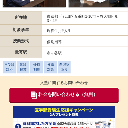
東京都 千代田区五番町1-10市ヶ谷大郷ビル
所在地
3・4F
対象学年
現役生, 浪人生
授業形式
個別指導
最寄駅
市ヶ谷駅
再受験
体験
優待
推薦
自習室
対応
授業
制度
対策
あり
入塾に関するお問い合わせ
料金を問い合わせる（無料）