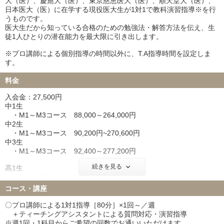
大（医）、慶應大（医）、東京慈恵医大（医）、順天堂大（医）、
日本医大（医）に在学する現役医大生が1対1で教科演習指導※を行
うものです。
医大生だから知っている合格のための勉強法・解答方法を伝え、生
徒1人ひとりの潜在能力を最大限に引き出します。
※プロ講師による個別指導の時間以外に、T.A指導時間を設定しま
す。
料金
入会金：27,500円
中1生
・M1～M3コース 88,000～264,000円
中2生
・M1～M3コース 90,200円~270,600円
中3生
・M1～M3コース 92,400～277,200円
続きを見る
高1生
・M1～M3コース 94,600~283,800円
高2生
コース・講座
・M1～M3コース 96,800~290,400円
高3生・高卒生
〇プロ講師による1対1指導［80分］×1回～／週
・M1～M3コース 103,400～310,200円
＋ティーチングアシスタントによる質問対応・演習指導
※週1回・1科目からご希望の回数でお通いいただけます。