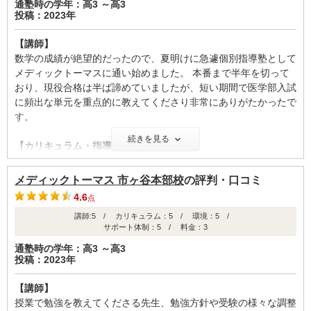
通塾時の学年：高3 ～高3
投稿：2023年
【講師】
数学の成績が絶望的だったので、夏明けに急遽個別指導塾として
メディックトーマスに通い始めました。 本番まで半年を切って
おり、現役合格は半ば諦めていましたが、短い期間で医学部入試
に頻出な単元を重点的に教えてくださり非常にありがたかったで
す。
続きを見る
【カリキュラム・指導方針・授業内容】
受講している科目以外でも、ティーチングアシスタントに質問を
したり単発で授業を受けることができたためとてもありがたかっ
メディックトーマス 市ヶ谷本部校
の評判・口コミ
たです。特に小論文や英作文はコンスタントに必要なわけではな
4.6
点
かったので、単発でとる事がだきて助かりました。
講師:5 / カリキュラム：5 / 環境：5 /
サポート体制：5 / 料金：3
【校舎内外の環境について（自習室、交通の便、治安、立地な
ど） 】
通塾時の学年：高3 ～高3
投稿：2023年
自習室が静かで机も広く、生徒数に対しての数が多いのでほぼ毎
日使うことが出来て勉強の習慣を作るのに非常に役立ちました。
【講師】
また、駅から近いので夜遅くまでいても安心でしたし、すぐ近く
授業で勉強を教えてくださる先生、勉強方針や受験の様々な調整
にコンビニや飲食店が多いので朝から晩まで勉強できました。