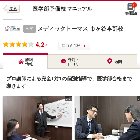
0
戻る
メディックトーマス
市ヶ谷本部校
公式
4.2
口コミ:
13
件
点
詳細
評判・
地図
情報
口コミ
プロ講師による完全1対1の個別指導で、医学部合格まで
導きます
1/5
2