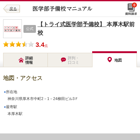
0
戻る
【トライ式医学部予備校】
本厚木駅前
公式
校
3.4
点
詳細
評判・
地図
情報
口コミ
地図・アクセス
所在地
神奈川県厚木市中町2－1－24柳田ビル3Ｆ
最寄駅
本厚木駅