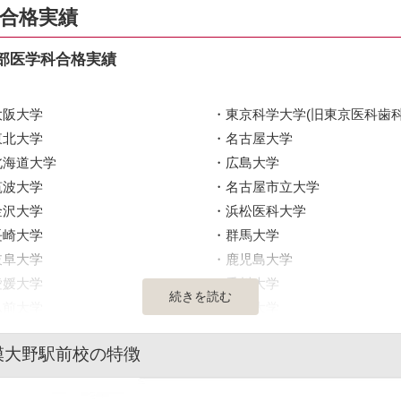
合格実績
部医学科合格実績
大阪大学
東京科学大学(旧東京医科歯科
東北大学
名古屋大学
北海道大学
広島大学
筑波大学
名古屋市立大学
金沢大学
浜松医科大学
長崎大学
群馬大学
岐阜大学
鹿児島大学
愛媛大学
香川大学
続きを読む
弘前大学
琉球大学
大分大学
鳥取大学
模大野駅前校の特徴
旭川医科大学
秋田大学
福島県立医科大学
島根大学