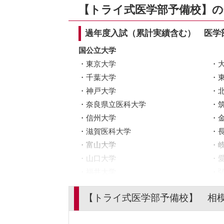
【トライ式医学部予備校】の
過年度入試（累計実績含む） 医学
国公立大学
東京大学
千葉大学
神戸大学
奈良県立医科大学
信州大学
滋賀医科大学
富山大学
山口大学
福井大学
札幌医科大学
【トライ式医学部予備校】 相
徳島大学
山形大学