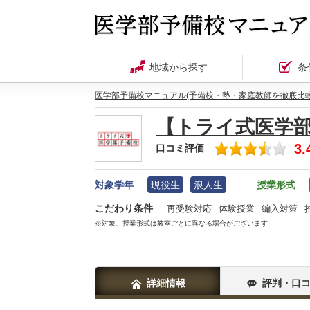
地域から探す
条
医学部予備校マニュアル(予備校・塾・家庭教師を徹底比較
【トライ式医学
3.
口コミ評価
対象学年
現役生
浪人生
授業形式
こだわり条件
再受験対応
体験授業
編入対策
※対象、授業形式は教室ごとに異なる場合がございます
詳細情報
評判・口