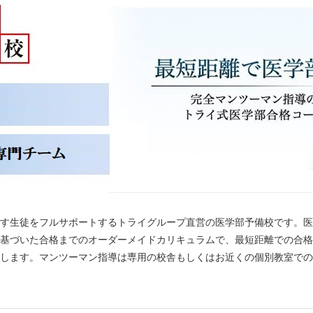
防衛医科大学校
東京慈恵会医科大学
順天堂大学
大阪医科薬科大学
関西医科大学
自治医科大学
東京医科大学
東邦大学
産業医科大学
近畿大学
愛知医科大学
杏林大学
日本大学
聖マリアンナ医科大学
東海大学
福岡大学
北里大学
岩手医科大学
埼玉医科大学
す生徒をフルサポートするトライグループ直営の医学部予備校です。医
東京女子医科大学
川崎医科大学
基づいた合格までのオーダーメイドカリキュラムで、最短距離での合格
医学部受験予備校インテグラの合格実績を含みます
します。マンツーマン指導は専用の校舎もしくはお近くの個別教室での