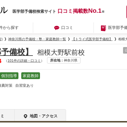
No.1
口コミ掲載数
医学部予備校検索サイト
※
件から探す
口コミ
医学部予
)
神奈川県の予備校・塾・家庭教師一覧
【トライ式医学部予備校】
相模
部予備校】
相模大野駅前校
4
所在地
神奈川県
（
101件の詳細・口コミ
）
個別指導
家庭教師
推薦対策
自習室あり
コミ
地図・アクセス