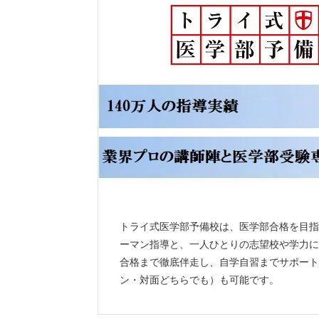
佐賀大学
私立大学
慶應義塾大学
日本医科大学
国際医療福祉大学
昭和医科大学
帝京大学
藤田医科大学
兵庫医科大学
金沢医科大学
久留米大学
トライ式医学部予備校は、医学部合格を目指
獨協医科大学
ーマン指導と、一人ひとりの志望校や学力に
※家庭教師のトライ・個別教室のトライ・
合格まで徹底伴走し、自学自習までサポート
ン・対面どちらでも）も可能です。