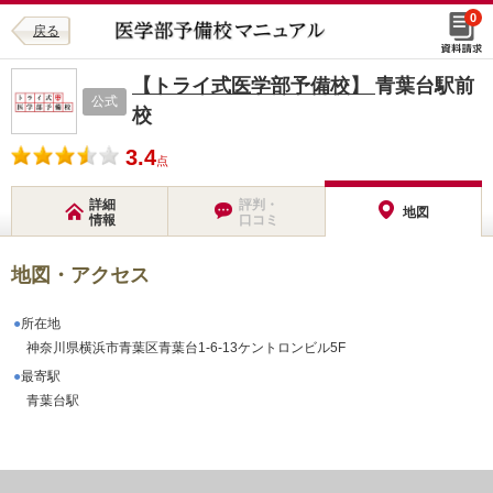
0
戻る
【トライ式医学部予備校】
青葉台駅前
公式
校
3.4
点
詳細
評判・
地図
情報
口コミ
地図・アクセス
所在地
神奈川県横浜市青葉区青葉台1-6-13ケントロンビル5F
最寄駅
青葉台駅