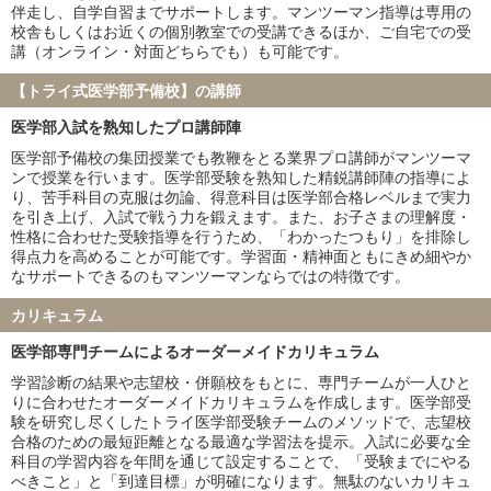
山口大学
愛媛大学
伴走し、自学自習までサポートします。マンツーマン指導は専用の
香川大学
福井大学
校舎もしくはお近くの個別教室での受講できるほか、ご自宅での受
講（オンライン・対面どちらでも）も可能です。
弘前大学
琉球大学
札幌医科大学
大分大学
【トライ式医学部予備校】の講師
鳥取大学
徳島大学
医学部入試を熟知したプロ講師陣
旭川医科大学
秋田大学
山形大学
福島県立医科大学
医学部予備校の集団授業でも教鞭をとる業界プロ講師がマンツーマ
ンで授業を行います。医学部受験を熟知した精鋭講師陣の指導によ
島根大学
佐賀大学
り、苦手科目の克服は勿論、得意科目は医学部合格レベルまで実力
防衛医科大学校
を引き上げ、入試で戦う力を鍛えます。また、お子さまの理解度・
性格に合わせた受験指導を行うため、「わかったつもり」を排除し
私立大学
得点力を高めることが可能です。学習面・精神面ともにきめ細やか
慶應義塾大学
東京慈恵会医科大学
なサポートできるのもマンツーマンならではの特徴です。
順天堂大学
日本医科大学
カリキュラム
大阪医科薬科大学
関西医科大学
国際医療福祉大学
自治医科大学
医学部専門チームによるオーダーメイドカリキュラム
東京医科大学
昭和医科大学
学習診断の結果や志望校・併願校をもとに、専門チームが一人ひと
東邦大学
産業医科大学
りに合わせたオーダーメイドカリキュラムを作成します。医学部受
帝京大学
近畿大学
験を研究し尽くしたトライ医学部受験チームのメソッドで、志望校
合格のための最短距離となる最適な学習法を提示。入試に必要な全
愛知医科大学
藤田医科大学
科目の学習内容を年間を通じて設定することで、「受験までにやる
杏林大学
日本大学
べきこと」と「到達目標」が明確になります。無駄のないカリキュ