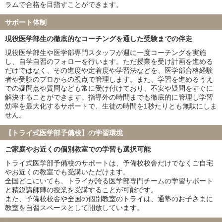
兵庫医科大学
聖マリアンナ医科大学
ラムで合格を目指すことができます。
東海大学
金沢医科大学
サポート体制
福岡大学
北里大学
久留米大学
岩手医科大学
現役医学部生の徹底的なコーチングを通した受験までの伴走
埼玉医科大学
獨協医科大学
現役医学部生や医学部専門スタッフが週に一度コーチングを実施
東京女子医科大学
川崎医科大学
し、自学自習のフォローを行います。ただ授業を受け計画を進める
だけではなく、その進度や定着度や学習法などを、医学部合格経験
※家庭教師のトライ・個別教室のトライ・医学部受験予備校インテ
者や受験のプロからの視点で管理します。また、学習を進めるうえ
グラの合格実績を含みます
での疑問点や質問なども常に受け付けており、不安や疑問をすぐに
解決することができます。指導外の時間までも徹底的に管理し学習
効率を最大化するサポートで、生徒の時間を1秒たりとも無駄にしま
せん。
【トライ式医学部予備校】の学習環境
ご家庭やお近くの個別教室での学習も選択可能
トライ式医学部予備校のサポートは、予備校校舎だけでなくご自宅
やお近くの教室でも受講いただけます。
全国どこにいても、トライが誇る医学部専門チームの学習サポート
と精鋭講師陣の授業を受講することが可能です。
また、予備校校舎や全国の個別教室のトライは、通塾のお子さまに
教室を自習スペースとして開放しています。