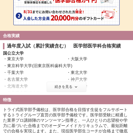
合格実績
過年度入試（累計実績含む） 医学部医学科合格実績
国公立大学
東京大学
大阪大学
東京科学大学(旧東京医科歯科大学)
千葉大学
東北大学
名古屋大学
神戸大学
北海道大学
広島大学
続きを見る
奈良県立医科大学
筑波大学
特徴
名古屋市立大学
信州大学
金沢大学
浜松医科大学
トライ式医学部予備校は、医学部合格を目指す生徒をフルサポート
滋賀医科大学
長崎大学
するトライグループ直営の医学部予備校です。医学部受験に精通し
た業界プロ講師陣のマンツーマン指導と、一人ひとりの志望校や学
群馬大学
富山大学
力に基づいた合格までのオーダーメイドカリキュラムで、最短距離
岐阜大学
鹿児島大学
での合格を実現します。また、現役医学部生コーチが合格まで徹底