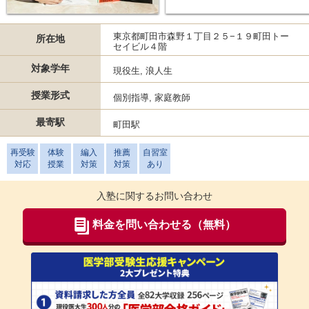
東京都町田市森野１丁目２５−１９町田トー
所在地
セイビル４階
対象学年
現役生, 浪人生
授業形式
個別指導, 家庭教師
最寄駅
町田駅
再受験
体験
編入
推薦
自習室
対応
授業
対策
対策
あり
入塾に関するお問い合わせ
料金を問い合わせる（無料）