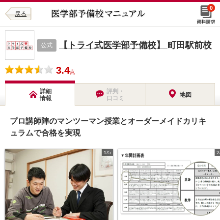
0
戻る
【トライ式医学部予備校】
町田駅前校
公式
3.4
点
詳細
評判・
地図
情報
口コミ
プロ講師陣のマンツーマン授業とオーダーメイドカリキ
ュラムで合格を実現
1/5
2