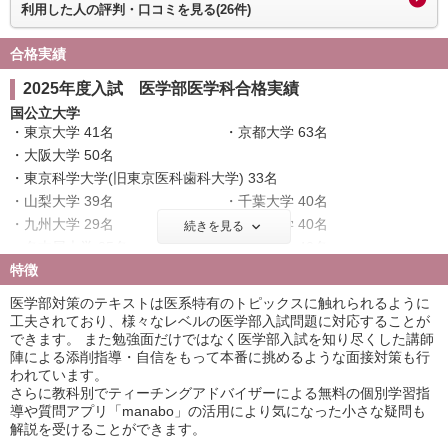
利用した人の評判・口コミを見る(26件)
合格実績
2025年度入試 医学部医学科合格実績
国公立大学
東京大学 41名
京都大学 63名
大阪大学 50名
東京科学大学(旧東京医科歯科大学) 33名
山梨大学 39名
千葉大学 40名
九州大学 29名
東北大学 40名
続きを見る
名古屋大学 35名
神戸大学 40名
特徴
北海道大学 32名
大阪公立大学 40名
横浜市立大学 37名
広島大学 47名
医学部対策のテキストは医系特有のトピックスに触れられるように
奈良県立医科大学 70名
筑波大学 28名
工夫されており、様々なレベルの医学部入試問題に対応することが
できます。 また勉強面だけではなく医学部入試を知り尽くした講師
名古屋市立大学 38名
京都府立医科大学 53名
陣による添削指導・自信をもって本番に挑めるような面接対策も行
岡山大学 21名
信州大学 24名
われています。
金沢大学 31名
新潟大学 37名
さらに教科別でティーチングアドバイザーによる無料の個別学習指
浜松医科大学 39名
三重大学 28名
導や質問アプリ「manabo」の活用により気になった小さな疑問も
解説を受けることができます。
滋賀医科大学 42名
長崎大学 30名