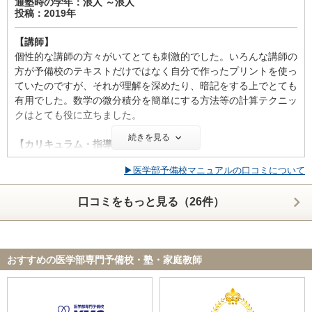
す。また、大手予備校の中では自由度がとても高く、自習時間を
通塾時の学年：浪人 ～浪人
投稿：2019年
たくさん確保できます。 当たり前といえば当たり前だけど、予
備校のテキストだけでは演習が足りないので注意。
【講師】
個性的な講師の方々がいてとても刺激的でした。いろんな講師の
【校舎内外の環境について（自習室、交通の便、治安、立地な
方が予備校のテキストだけではなく自分で作ったプリントを使っ
ど） 】
ていたのですが、それが理解を深めたり、暗記をする上でとても
大手とだけあって校舎は清潔で、自習室も席が多いです。赤本青
有用でした。数学の微分積分を簡単にする方法等の計算テクニッ
本の貸し出し（校外には持ち出せない）もあります。 立地は繁
クはとても役に立ちました。
華街の天神に近く便利です。 遠方の生徒は寮から通うことがで
きます。周囲には安いスーパーやラーメン屋、定食屋があって寮
続きを見る
【カリキュラム・指導方針・授業内容】
生にとっても生活しやすいです。
理系は医系コースと普通の理系クラスに大きく分かれていて、さ
▶医学部予備校マニュアルの口コミについて
らに志望校とレベルによってコースが分かれていました。授業を
【サポート体制】
受けるクラスは上記のコースとテストによって分かれるレベルに
定期的に若い担任の先生（講師ではない）に面談を行っていただ
口コミをもっと見る（26件）
よって違いました。成績上位者は張り出されて、表彰されたりし
きました。とても優しい方だったのですが、割と放任主義で、欠
ました。
席についてもあまりうるさく言われませんでした。勉強を継続的
にするのが苦手な人からすると良くないことかもしれません。
【校舎内外の環境について（自習室、交通の便、治安、立地な
駿台wikiで言われている、教材の押し売りについては皆無でし
おすすめの医学部専門予備校・塾・家庭教師
ど） 】
た。
率直にいうとあまり良くありません。圧迫感があります。よく会
議で使われるような長机に三人座って授業を受けるので、真ん中
【料金】
になってしまった時はとても窮屈な思いをすると思います。ま
奨学金制度はありますが、河合塾などに比べるとあまり充実して