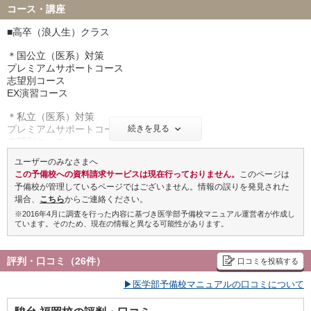
〇オプション（プラスカリキュラム）のご案内
コース・講座
個別指導プラス
週2回／1年間 ：800,000円
■高卒（浪人生）クラス
週2回／半期 ：488,000円
＊国公立（医系）対策
〇高校生クラスの費用について
プレミアムサポートコース
授業料
志望別コース
例：高３難関英語 ／関東エリアの場合
EX演習コース
年間授業料：53,000円（税込）
50分授業×3コマ（週1日）
＊私立（医系）対策
＊別途、システム・サポート料（5,000円/月）がかかります。
プレミアムサポートコース
続きを見る
授業料は時間数、エリア等により異なります。詳しくはお問い合わ
志望別コース
せください。
EX演習コース
ユーザーのみなさまへ
入学金：30,000円（無料会員登録で15,000円免除）
この予備校への資料請求サービスは現在行っておりません。
このページは
■高校生クラス
予備校が管理しているページではございません。情報の誤りを発見された
高３クラス
場合、
こちら
からご連絡ください。
高２クラス
高１クラス
※2016年4月に調査を行った内容に基づき医学部予備校マニュアル運営者が作成し
ています。そのため、現在の情報と異なる可能性があります。
評判・口コミ（26件）
口コミを投稿する
▶医学部予備校マニュアルの口コミについて