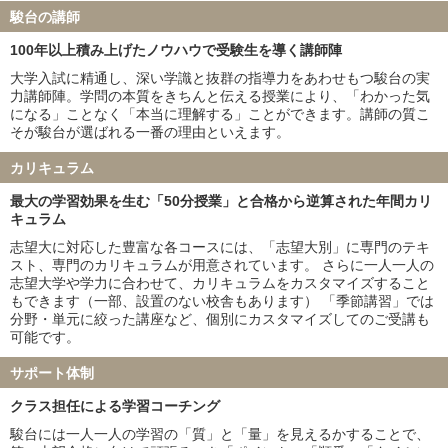
熊本大学 13名
和歌山県立医科大学 41名
駿台の講師
群馬大学 32名
富山大学 27名
100年以上積み上げたノウハウで受験生を導く講師陣
岐阜大学 32名
鹿児島大学 11名
山口大学 18名
愛媛大学 32名
大学入試に精通し、深い学識と抜群の指導力をあわせもつ駿台の実
力講師陣。学問の本質をきちんと伝える授業により、「わかった気
香川大学 18名
高知大学 24名
になる」ことなく「本当に理解する」ことができます。講師の質こ
福井大学 38名
宮崎大学 22名
そが駿台が選ばれる一番の理由といえます。
弘前大学 22名
琉球大学 15名
札幌医科大学 28名
大分大学 16名
カリキュラム
鳥取大学 24名
徳島大学 21名
最大の学習効果を生む「50分授業」と合格から逆算された年間カリ
旭川医科大学 28名
秋田大学 33名
キュラム
山形大学 30名
福島県立医科大学 26名
志望大に対応した豊富な各コースには、「志望大別」に専門のテキ
島根大学 20名
佐賀大学 14名
スト、専門のカリキュラムが用意されています。 さらに一人一人の
防衛医科大学校 196名
志望大学や学力に合わせて、カリキュラムをカスタマイズすること
もできます（一部、設置のない校舎もあります） 「季節講習」では
私立大学
分野・単元に絞った講座など、個別にカスタマイズしてのご受講も
可能です。
慶應義塾大学 69名
東京慈恵会医科大学 84名
順天堂大学 136名
日本医科大学 117名
サポート体制
大阪医科薬科大学 99名
関西医科大学 215名
クラス担任による学習コーチング
国際医療福祉大学 206名
自治医科大学 39名
東京医科大学 88名
昭和医科大学 78名
駿台には一人一人の学習の「質」と「量」を見えるかすることで、