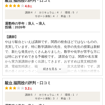
駿台 福岡校
の評判・口コミ
4.0
点
講師:4 / カリキュラム：4 / 環境：5 /
サポート体制：4 / 料金：3
通塾時の学年：浪人 ～浪人
投稿：2026年
【講師】
やはり駿台といえば講師です。関西の校舎ほどではないものの、
充実しています。特に数学講師の先生、化学の先生の授業は新鮮
で、新たな発見がたくさんありました。数学や化学が苦手な方に
は特におすすめできる予備校です。 講習会では、関西や名古屋
から実力派講師が多く出講してきます。おすすめは英文精読特
講、電磁気特講と、福岡校の京大現代文（京大志望者）です。講
続きを見る
座の多くがオンラインに対応しており、自分に合う講師の授業を
受けられるのが魅力です。
駿台 福岡校
の評判・口コミ
【カリキュラム・指導方針・授業内容】
3.2
点
自学自習の習慣がきちんとついている方は、大きく学力を伸ばせ
講師:5 / カリキュラム：4 / 環境：1 /
るカリキュラムだと思います。ただ私にはあまり合いませんでし
サポート体制：3 / 料金：3
た。 授業を受けるだけでなく、復習を徹底すれば力がつきま