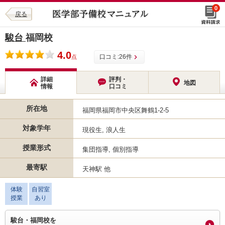
0
戻る
駿台
福岡校
4.0
口コミ:
26
件
点
詳細
評判・
地図
情報
口コミ
所在地
福岡県福岡市中央区舞鶴1-2-5
対象学年
現役生, 浪人生
授業形式
集団指導, 個別指導
最寄駅
天神駅 他
体験
自習室
授業
あり
駿台・福岡校を