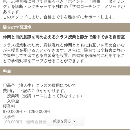
第一志望合格に向けて頑張るべき「ポイント」「順番」「タイミン
東邦大学 91名
産業医科大学 28名
グ」を診断・レクチャーする独自の「学習コーチング」メソッドが
帝京大学 48名
近畿大学 75名
あります。
愛知医科大学 68名
藤田医科大学 102名
このメソッドにより、合格まで手を離さずにサポートします。
東北医科薬科大学 84名
杏林大学 83名
駿台の学習環境
日本大学 43名
兵庫医科大学 70名
聖マリアンナ医科大学 36名
東海大学 65名
仲間と目的意識を高めあえるクラス授業と静かで集中できる自習室
金沢医科大学 23名
福岡大学 28名
クラス授業制のため、意欲溢れる仲間とともにお互いを高め合いな
北里大学 69名
久留米大学 12名
がら授業を受けることができます。さらに、駿台では全校舎に静か
岩手医科大学 52名
埼玉医科大学 34名
で集中して学習できる自習室を設置。自習室を積極的に利用するこ
とで学習効率をアップさせることができます。
獨協医科大学 53名
東京女子医科大学 18名
川崎医科大学 17名
料金
〇高卒（浪人生）クラスの費用について
費用は、下記の２点がかかります。
・授業料（受講コースによって異なります）
・入学金
授業料
870,000円 ～ 1250,000円
入学金
続きを見る
100,000円（無料会員登録で50,000円免除）